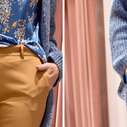
uutuudet ja ajattomat ideat saa
sähköpostiisi!
Tilaa tyylikirje