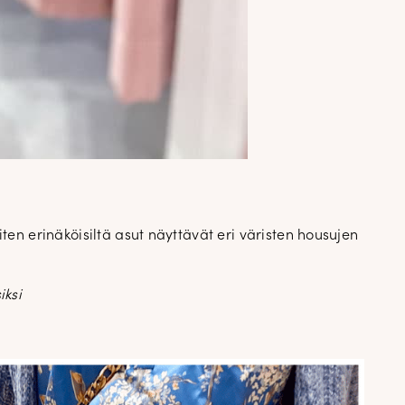
ten erinäköisiltä asut näyttävät eri väristen housujen
✕
iksi
attomasta
a
an. Uutiset,