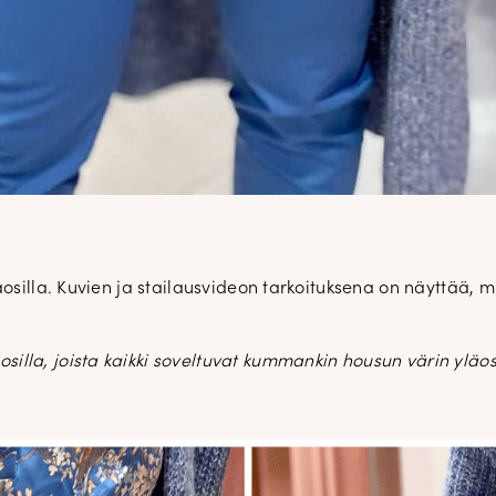
osilla. Kuvien ja stailausvideon tarkoituksena on näyttää, mi
osilla, joista kaikki soveltuvat kummankin housun värin yläos
DOPP tyylikirje!
Tilaa tyylikirje ja inspiroidu aj
tyylistä sekä uusista näkökulmist
pukeutumiseen — arkeen ja juhla