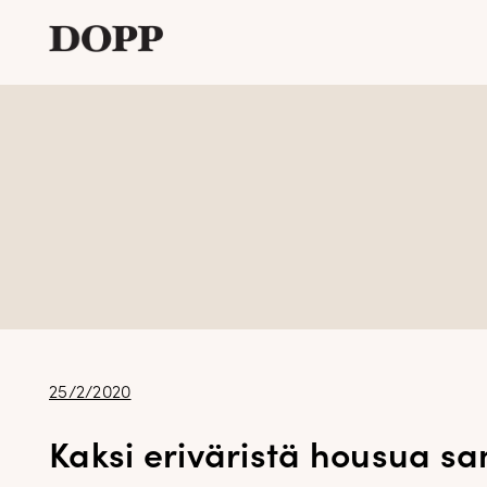
Etusivu
Avaa
Verkkokauppa
alavalikko
Tyyliblogi
Avaa
Brändi
alavalikko
Yhteystiedot
Julkaistu
25/2/2020
Kaksi eriväristä housua sam