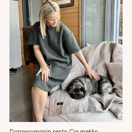
Doppwomanin rento Cia mekko