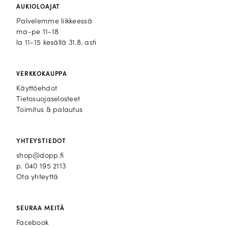
AUKIOLOAJAT
Palvelemme liikkeessä
ma-pe 11-18
la 11-15 kesällä 31.8. asti
VERKKOKAUPPA
Käyttöehdot
Tietosuojaselosteet
Toimitus & palautus
YHTEYSTIEDOT
shop@dopp.fi
p.
040 195 2113
Ota yhteyttä
SEURAA MEITÄ
Facebook
Facebook