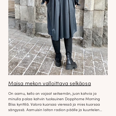
✕
Maisa mekon valloittava selkäosa
On aamu, kello on vajaat seitsemän, juon kahvia ja
minulla palaa kahvin tuoksuinen Dopphome Morning
DOPP tyylikirje!
Bliss kynttilä. Valora kuorsaa vieressä ja mies kuorsaa
sängyssä. Aamuisin laitan radion päälle ja kuuntelen…