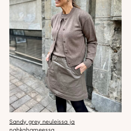
Sandy grey neuleissa ja
nahkahameessa