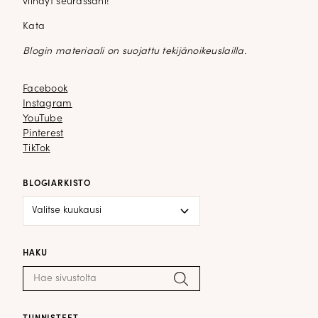
viihdyt seurassani!
Kata
Blogin materiaali on suojattu tekijänoikeuslailla.
Facebook
Facebook
Instagram
Instagram
YouTube
YouTube
Pinterest
Pinterest
TikTok
TikTok
BLOGIARKISTO
Blogiarkisto
HAKU
Haku:
Hae