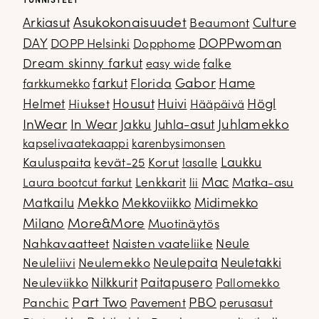
TUNNISTEET
Arkiasut
Asukokonaisuudet
Culture
Beaumont
DOPPwoman
DAY
DOPP Helsinki
Dopphome
Dream skinny farkut
falke
easy wide
Gabor
farkut
Florida
Hame
farkkumekko
Housut
Högl
Helmet
Hiukset
Huivi
Hääpäivä
InWear
In Wear
Juhla-asut
Juhlamekko
Jakku
kapselivaatekaappi
karenbysimonsen
Kauluspaita
kevät-25
Korut
Laukku
lasalle
Mac
Lenkkarit
Matka-asu
Laura bootcut farkut
lii
Mekko
Matkailu
Mekkoviikko
Midimekko
Milano
More&More
Muotinäytös
Nahkavaatteet
Naisten vaateliike
Neule
Neuletakki
Neuleliivi
Neulemekko
Neulepaita
Neuleviikko
Nilkkurit
Paitapusero
Pallomekko
Part Two
PBO
Panchic
Pavement
perusasut