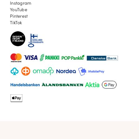
Instagram
Instagram
YouTube
YouTube
Pinterest
Pinterest
TikTok
TikTok