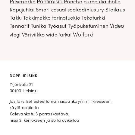
Pitsimekko
Pohtimisia
Poncho
pumpulia iholle
soakedinluxury
Stailaus
Rapujuhlat
Smart casual
Takki
Takkimekko
Tekoturkki
tarinatuokio
Video
Tennarit
Tunika
Työasut
Työpuketuminen
Wolford
Väriviikko
vlogi
wide farkut
DOPP HELSINKI
Yrjönkatu 21
00100 Helsinki
Jos tarvitset esteettömän sisäänkäynnin liikkeeseen,
käytä osoitetta
Kalevankatu 3 porraskäytävä,
hissi 2. kerrokseen ja soita ovikelloa