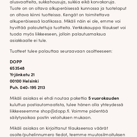
alusvaatteita, sukkahousuja, sukkia eikä korvakoruja.
Tuote on on oltava alkuperäisessä kunnossa ja tuotelaput
on oltava kiinni tuotteissa. Kengät on toimitettava
alkuperäisessä laatikossa. Mikäli näin ei ole, emme voi
hyvittää palautettuja tuotteita. Verkkokauppa tilaukset voi
tuoda myös liikkeeseen, jolloin palautusmaksua
asiakkaalle ei tule.
Tuotteet tulee palauttaa seuraavaan osoitteeseen:
DOPP
653548
Yrjönkatu 21
00100 Helsinki
Puh. 040-195 2113
Mikäli asiakas ei ehdi noutaa pakettia
5 vuorokauden
kuluttua postiautomaatista, tulee hänen olla yhteydessä
liikkeeseemme shop@dopp.fi. Voimme pidentää
säilytysaikaa postin veloituksen mukaan.
Mikäli asiakas on kirjoittanut tilaukseensa väärät
osoite/puhelinnumero tiedot, teemme muutosilmoituksen