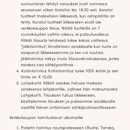
sunnuntaisin tehdyt varaukset ovat voimassa
seuraavan viikon tiistaihin klo. 18.00 asti. Varatut
tuotteet maksetaan liikkeessä, kun ostopäätös on
tehty. Varatut tuotteet liikkeeseen eivät ole
verkkokauppa tilaus. Näillä tuotteilla on 7
vuorokauden vaihto-oikeus, ei palautusoikeus.
Mikäli tilausta tehdessä lukee kokoa valitessa
”Jälkitoimitus”, ilmoitetaan asiakkaalle kun tuote on
saapunut liikkeeseemme ja sen voi noutaa.
Jälkitoimitus näkyy myös tilausvahvistuksessa, jonka
asiakas saa sähköpostiinsa.
Kotiintoimitus
: Kotiintoimitus tulee 100% kotiisi ja sen
hinta on € 10,00
Lahjakortti.
Mikäli asiakas haluaa maksaa
ostoksensa lahjakortille, valitsee hän maksutavaksi
Lahjakortti. Tilauksen tultua liikkeeseen,
käsittelemme tilauksen ja palaamme asiakkaalle
viestillä hänen antamaan sähköpostiosoitteeseen.
Verkkokaupan toimitustavat ulkomaille:
Paketin toimitus noutopisteeseen (Ruotsi, Tanska,