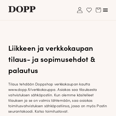
My
Avaa/s
Cart
Wishlist
account
valikk
Etusivu
Ole hyvä ja lisää ensimmäinen tuote
Ostoskori on tyhjä.
Avaa
Verkkokauppa
toivelistallesi
alavalikko
Liikkeen ja verkkokaupan
Asiakaspalvelu: 040 195 2113
Tyyliblogi
shop@dopp.fi
tilaus- ja sopimusehdot &
Avaa
Brändi
Asiakaspalvelu: 040 195 2113
alavalikko
shop@dopp.fi
palautus
Yhteystiedot
LUO UUSI ASIAKKUUS
Etsi:
Haku
UNOHDITKO SALASANASI?
Tilaus tehdään Doppshop verkkokaupan kautta
www.dopp.fi/verkkokauppa. Asiakas saa tilauksesta
vahvistuksen sähköpostiin. Kun olemme käsitelleet
tilauksen ja se on valmis lähtemään, saa asiakas
toimitusvahvistuksen sähköpostiinsa, jossa on myös Postin
seurantakoodi. Katso toimitustavat.