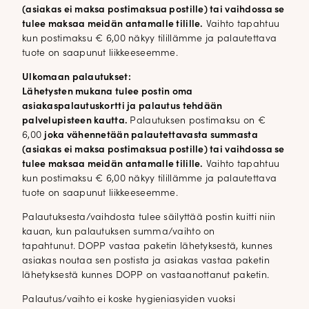
(asiakas ei maksa postimaksua postille) tai vaihdossa se
tulee maksaa meidän antamalle tilille.
Vaihto tapahtuu
kun postimaksu € 6,00 näkyy tilillämme ja palautettava
tuote on saapunut liikkeeseemme.
Ulkomaan palautukset:
Lähetysten mukana tulee postin oma
asiakaspalautuskortti ja palautus tehdään
palvelupisteen kautta.
Palautuksen postimaksu on €
6,00
joka vähennetään palautettavasta summasta
(asiakas ei maksa postimaksua postille) tai vaihdossa se
tulee maksaa meidän antamalle tilille.
Vaihto tapahtuu
kun postimaksu € 6,00 näkyy tilillämme ja palautettava
tuote on saapunut liikkeeseemme.
Palautuksesta/vaihdosta tulee säilyttää postin kuitti niin
kauan, kun palautuksen summa/vaihto on
tapahtunut. DOPP vastaa paketin lähetyksestä, kunnes
asiakas noutaa sen postista ja asiakas vastaa paketin
lähetyksestä kunnes DOPP on vastaanottanut paketin.
Palautus/vaihto ei koske hygieniasyiden vuoksi