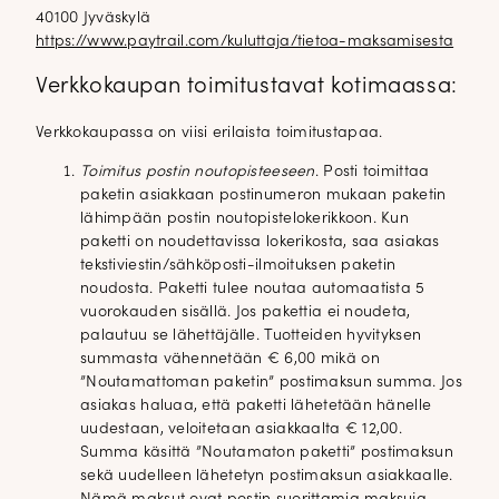
40100 Jyväskylä
https://www.paytrail.com/kuluttaja/tietoa-maksamisesta
Verkkokaupan toimitustavat kotimaassa:
Verkkokaupassa on viisi erilaista toimitustapaa.
Toimitus postin noutopisteeseen
. Posti toimittaa
paketin asiakkaan postinumeron mukaan paketin
lähimpään postin noutopistelokerikkoon. Kun
paketti on noudettavissa lokerikosta, saa asiakas
tekstiviestin/sähköposti-ilmoituksen paketin
noudosta. Paketti tulee noutaa automaatista 5
vuorokauden sisällä. Jos pakettia ei noudeta,
palautuu se lähettäjälle. Tuotteiden hyvityksen
summasta vähennetään € 6,00 mikä on
”Noutamattoman paketin” postimaksun summa. Jos
asiakas haluaa, että paketti lähetetään hänelle
uudestaan, veloitetaan asiakkaalta € 12,00.
Summa käsittä ”Noutamaton paketti” postimaksun
sekä uudelleen lähetetyn postimaksun asiakkaalle.