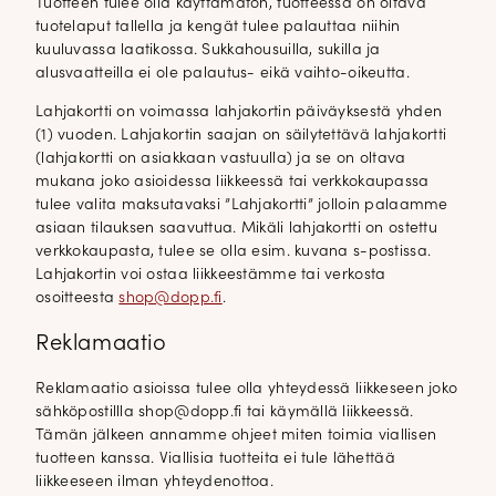
Tuotteen tulee olla käyttämätön, tuotteessa on oltava
tuotelaput tallella ja kengät tulee palauttaa niihin
kuuluvassa laatikossa. Sukkahousuilla, sukilla ja
alusvaatteilla ei ole palautus- eikä vaihto-oikeutta.
Lahjakortti on voimassa lahjakortin päiväyksestä yhden
(1) vuoden. Lahjakortin saajan on säilytettävä lahjakortti
(lahjakortti on asiakkaan vastuulla) ja se on oltava
mukana joko asioidessa liikkeessä tai verkkokaupassa
tulee valita maksutavaksi ”Lahjakortti” jolloin palaamme
asiaan tilauksen saavuttua. Mikäli lahjakortti on ostettu
verkkokaupasta, tulee se olla esim. kuvana s-postissa.
Lahjakortin voi ostaa liikkeestämme tai verkosta
osoitteesta
shop@dopp.fi
.
Reklamaatio
Reklamaatio asioissa tulee olla yhteydessä liikkeseen joko
sähköpostillla shop@dopp.fi tai käymällä liikkeessä.
Tämän jälkeen annamme ohjeet miten toimia viallisen
tuotteen kanssa. Viallisia tuotteita ei tule lähettää
liikkeeseen ilman yhteydenottoa.