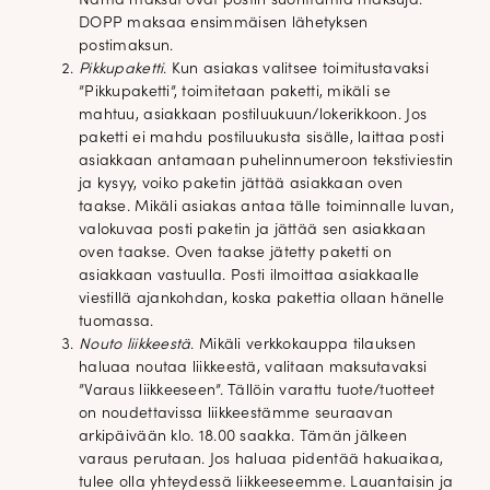
Nämä maksut ovat postin suorittamia maksuja.
DOPP maksaa ensimmäisen lähetyksen
postimaksun.
Pikkupaketti
. Kun asiakas valitsee toimitustavaksi
”Pikkupaketti”, toimitetaan paketti, mikäli se
mahtuu, asiakkaan postiluukuun/lokerikkoon. Jos
paketti ei mahdu postiluukusta sisälle, laittaa posti
asiakkaan antamaan puhelinnumeroon tekstiviestin
ja kysyy, voiko paketin jättää asiakkaan oven
taakse. Mikäli asiakas antaa tälle toiminnalle luvan,
valokuvaa posti paketin ja jättää sen asiakkaan
oven taakse. Oven taakse jätetty paketti on
asiakkaan vastuulla. Posti ilmoittaa asiakkaalle
viestillä ajankohdan, koska pakettia ollaan hänelle
tuomassa.
Nouto liikkeestä
. Mikäli verkkokauppa tilauksen
haluaa noutaa liikkeestä, valitaan maksutavaksi
”Varaus liikkeeseen”. Tällöin varattu tuote/tuotteet
on noudettavissa liikkeestämme seuraavan
arkipäivään klo. 18.00 saakka. Tämän jälkeen
varaus perutaan. Jos haluaa pidentää hakuaikaa,
tulee olla yhteydessä liikkeeseemme. Lauantaisin ja