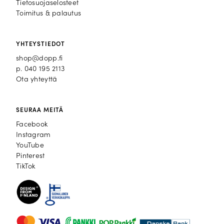
Tietosuojaselosteet
Toimitus & palautus
YHTEYSTIEDOT
shop@dopp.fi
p.
040 195 2113
Ota yhteyttä
SEURAA MEITÄ
Facebook
Facebook
Instagram
Instagram
YouTube
YouTube
Pinterest
Pinterest
TikTok
TikTok