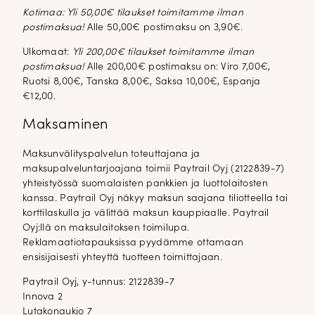
Kotimaa: Yli 50,00€ tilaukset toimitamme ilman
postimaksua!
Alle 50,00€ postimaksu on 3,90€.
Ulkomaat:
Yli 200,00€ tilaukset toimitamme ilman
postimaksua!
Alle 200,00€ postimaksu on: Viro 7,00€,
Ruotsi 8,00€, Tanska 8,00€, Saksa 10,00€, Espanja
€12,00.
Maksaminen
Maksunvälityspalvelun toteuttajana ja
maksupalveluntarjoajana toimii Paytrail Oyj (2122839-7)
yhteistyössä suomalaisten pankkien ja luottolaitosten
kanssa. Paytrail Oyj näkyy maksun saajana tiliotteella tai
korttilaskulla ja välittää maksun kauppiaalle. Paytrail
Oyj:llä on maksulaitoksen toimilupa.
Reklamaatiotapauksissa pyydämme ottamaan
ensisijaisesti yhteyttä tuotteen toimittajaan.
Paytrail Oyj, y-tunnus: 2122839-7
Innova 2
Lutakonaukio 7