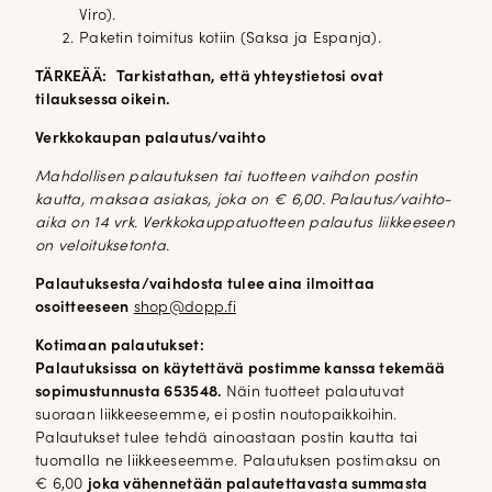
Viro).
Paketin toimitus kotiin (Saksa ja Espanja).
TÄRKEÄÄ:
Tarkistathan, että yhteystietosi ovat
tilauksessa oikein.
Verkkokaupan palautus/vaihto
Mahdollisen palautuksen tai tuotteen vaihdon postin
kautta, maksaa asiakas, joka on € 6,00. Palautus/vaihto-
aika on 14 vrk. Verkkokauppatuotteen palautus liikkeeseen
on veloituksetonta.
Palautuksesta/vaihdosta tulee aina ilmoittaa
osoitteeseen
shop@dopp.fi
Kotimaan palautukset:
Palautuksissa on käytettävä postimme kanssa tekemää
sopimustunnusta 653548.
Näin tuotteet palautuvat
suoraan liikkeeseemme, ei postin noutopaikkoihin.
Palautukset tulee tehdä ainoastaan postin kautta tai
tuomalla ne liikkeeseemme. Palautuksen postimaksu on
€ 6,00
joka vähennetään palautettavasta summasta