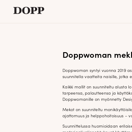
Etusivu
Avaa
Verkkokauppa
alavalikko
Doppwoman mekk
Tyyliblogi
Avaa
Brändi
Doppwoman syntyi vuonna 2019 asia
alavalikko
suunnitella vaatteita naisille, jot
Yhteystiedot
Kaikki mallit on suunniteltu alusta 
tarpeensa, palautteensa ja käyttök
Doppwomanille on myönnetty Desig
Mekot on suunniteltu monikäyttöisi
ajattomuus ja helppohoitoisuus – va
Suunnittelussa huomioidaan erilaiset