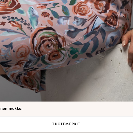
Tilaa tyylikirje
inen mekko.
TUOTEMERKIT