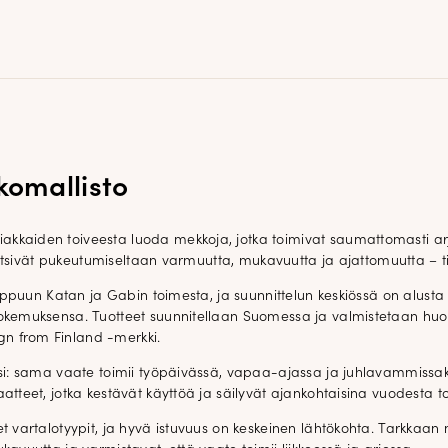
omallisto
kkaiden toiveesta luoda mekkoja, jotka toimivat saumattomasti ar
ka etsivät pukeutumiseltaan varmuutta, mukavuutta ja ajattomuutta – t
loppuun Katan ja Gabin toimesta, ja suunnittelun keskiössä on alusta 
okemuksensa. Tuotteet suunnitellaan Suomessa ja valmistetaan huole
n from Finland -merkki.
ksi: sama vaate toimii työpäivässä, vapaa-ajassa ja juhlavammissaki
atteet, jotka kestävät käyttöä ja säilyvät ajankohtaisina vuodesta t
 vartalotyypit, ja hyvä istuvuus on keskeinen lähtökohta. Tarkkaan mi