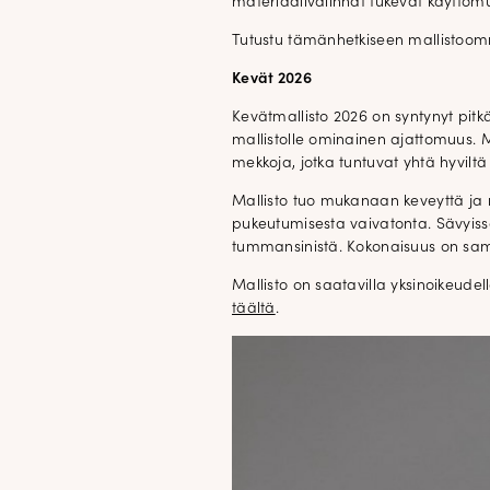
materiaalivalinnat tukevat käyttömuk
Tutustu tämänhetkiseen mallist
Kevät 2026
Kevätmallisto 2026 on syntynyt pitkä
mallistolle ominainen ajattomuus. M
mekkoja, jotka tuntuvat yhtä hyviltä
Mallisto tuo mukanaan keveyttä ja ra
pukeutumisesta vaivatonta. Sävyis
tummansinistä. Kokonaisuus on sam
Mallisto on saatavilla yksinoikeudel
täältä
.