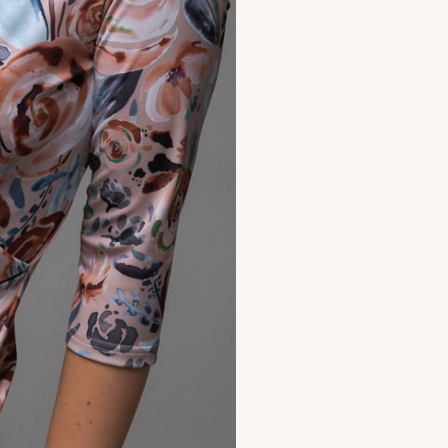
✕
attomasta
a
an. Uutiset,
puvat suoraan