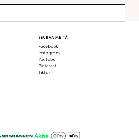
SEURAA MEITÄ
Facebook
Facebook
Instagram
Instagram
YouTube
YouTube
Pinterest
Pinterest
TikTok
TikTok