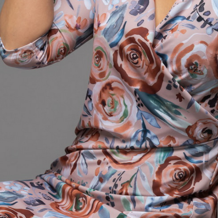
DOPP tyylikirje!
Tilaa tyylikirje ja inspiroidu aj
tyylistä sekä uusista näkökulmist
pukeutumiseen — arkeen ja juhla
uutuudet ja ajattomat ideat saa
sähköpostiisi!