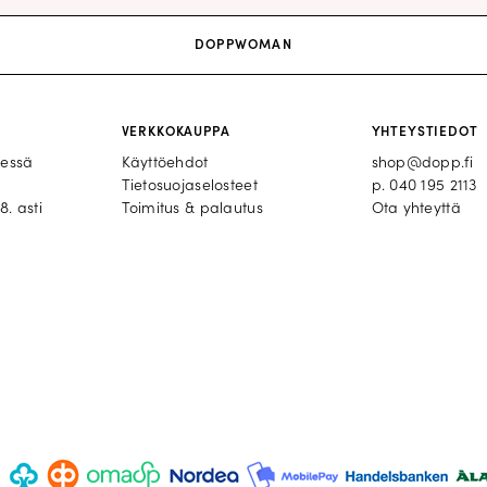
DOPPWOMAN
VERKKOKAUPPA
YHTEYSTIEDOT
eessä
Käyttöehdot
shop@dopp.fi
Tietosuojaselosteet
p.
040 195 2113
8. asti
Toimitus & palautus
Ota yhteyttä