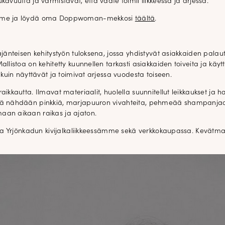
avuutta ja varmistavat, että vaate toimii liikkeessä ja arjessa.
oomme ja löydä oma Doppwoman-mekkosi
täältä
.
jänteisen kehitystyön tuloksena, jossa yhdistyvät asiakkaiden palaut
allistoa on kehitetty kuunnellen tarkasti asiakkaiden toiveita ja kä
 kuin näyttävät ja toimivat arjessa vuodesta toiseen.
ikkautta. Ilmavat materiaalit, huolella suunnitellut leikkaukset ja 
sä nähdään pinkkiä, marjapuuron vivahteita, pehmeää shampanjaa 
aan aikaan raikas ja ajaton.
la Yrjönkadun kivijalkaliikkeessämme sekä verkkokaupassa. Kevätmalli