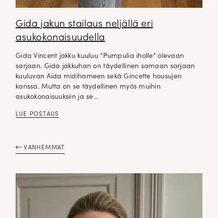
Gida jakun stailaus neljällä eri
DOPP tyylikirje!
asukokonaisuudella
Gida Vincent jakku kuuluu ”Pumpulia iholle” olevaan
Tilaa tyylikirje ja inspiroidu ajattomasta tyylistä sekä uusista
sarjaan. Gida jakkuhan on täydellinen samaan sarjaan
näkökulmista pukeutumiseen — arkeen ja juhlaan. Uutiset,
kuuluvan Aida midihameen sekä Gincette housujen
uutuudet ja ajattomat ideat saapuvat suoraan sähköpostiisi!
kanssa. Mutta on se täydellinen myös muihin
asukokonaisuuksiin ja se…
Tilaa tyylikirje
LUE POSTAUS
VANHEMMAT