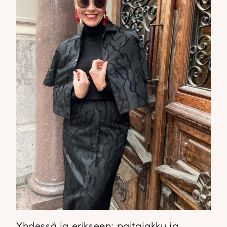
Yhdessä ja erikseen; paitajakku ja