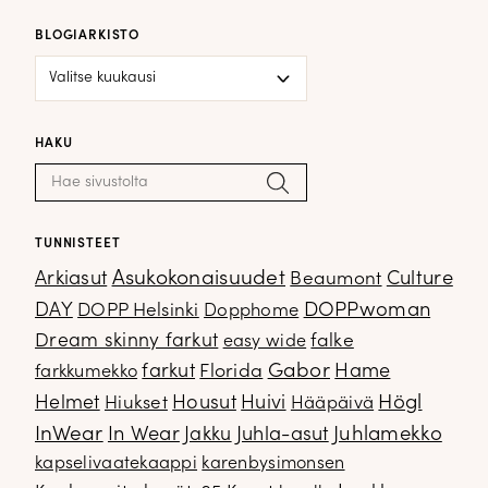
BLOGIARKISTO
Blogiarkisto
HAKU
Haku:
Hae
TUNNISTEET
Arkiasut
Asukokonaisuudet
Culture
Beaumont
DOPPwoman
DAY
DOPP Helsinki
Dopphome
Dream skinny farkut
falke
easy wide
Gabor
farkut
Florida
Hame
farkkumekko
Housut
Högl
Helmet
Hiukset
Huivi
Hääpäivä
InWear
In Wear
Juhla-asut
Juhlamekko
Jakku
kapselivaatekaappi
karenbysimonsen