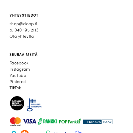
YHTEYSTIEDOT
shop@dopp.fi
p.
040 195 2113
Ota yhteyttä
SEURAA MEITÄ
Facebook
Facebook
Instagram
Instagram
YouTube
YouTube
Pinterest
Pinterest
TikTok
TikTok