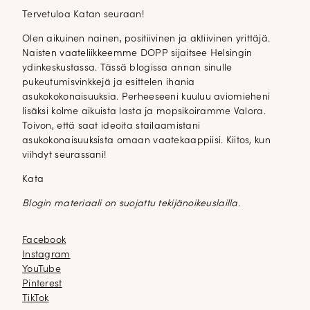
Tervetuloa Katan seuraan!
Olen aikuinen nainen, positiivinen ja aktiivinen yrittäjä.
Naisten vaateliikkeemme DOPP sijaitsee Helsingin
ydinkeskustassa. Tässä blogissa annan sinulle
pukeutumisvinkkejä ja esittelen ihania
asukokokonaisuuksia. Perheeseeni kuuluu aviomieheni
lisäksi kolme aikuista lasta ja mopsikoiramme Valora.
Toivon, että saat ideoita stailaamistani
asukokonaisuuksista omaan vaatekaappiisi. Kiitos, kun
viihdyt seurassani!
Kata
Blogin materiaali on suojattu tekijänoikeuslailla.
Facebook
Facebook
Instagram
Instagram
YouTube
YouTube
Pinterest
Pinterest
TikTok
TikTok