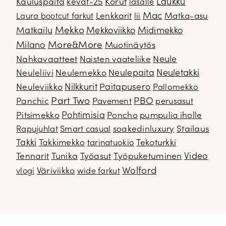
Kauluspaita
kevät-25
Korut
Laukku
lasalle
Mac
Lenkkarit
Matka-asu
Laura bootcut farkut
lii
Mekko
Matkailu
Mekkoviikko
Midimekko
Milano
More&More
Muotinäytös
Nahkavaatteet
Naisten vaateliike
Neule
Neuletakki
Neuleliivi
Neulemekko
Neulepaita
Neuleviikko
Nilkkurit
Paitapusero
Pallomekko
Part Two
PBO
Panchic
Pavement
perusasut
Pitsimekko
Pohtimisia
Poncho
pumpulia iholle
soakedinluxury
Stailaus
Rapujuhlat
Smart casual
Takki
Takkimekko
Tekoturkki
tarinatuokio
Video
Tennarit
Tunika
Työasut
Työpuketuminen
Wolford
Väriviikko
vlogi
wide farkut