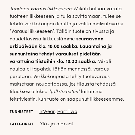
Tuotteen varaus liikkeeseen:
Mikäli haluaa varata
tuotteen liikkeeseen ja tulla sovittamaan, tulee se
tehdä verkkokaupan kautta ja valita maksutavaksi
”Varaus liikkeeseen”. Tällöin tuote on sivussa ja
noudettavissa liikkeestämme
seuraavaan
arkipäivään klo. 18.00 saakka. Lauantaina ja
sunnuntaina tehdyt varaukset pidetään
varattuina tiistaihin klo. 18.00 saakka.
Mikäli
noutoa ei tapahdu tähän mennessä, varaus
perutaan. Verkkokaupasta tehty tuotevaraus
maksetaan noudettaessa. Jos tilausta tehdessä
tilauksessa lukee
“Jälkitoimitus”
laitamme
tekstiviestin, kun tuote on saapunut liikkeeseemme.
InWear
,
Part Two
TUNNISTEET
Ylä- ja alaosat
KATEGORIAT