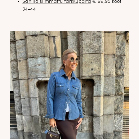
Sanilla slimmattu farkkupaita
€ 99,95 koot
34-44