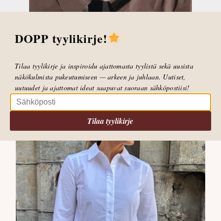
levenevät alaspäin. Farkut ovat joustavat ja
miellyttävät päällä. Minulla on farkuista päällä
DOPP tyylikirje!
koko 27″.
Alicent Ami Flare Chino farkut
€ 79,95
Tilaa tyylikirje ja inspiroidu ajattomasta tyylistä sekä uusista
näkökulmista pukeutumiseen — arkeen ja juhlaan. Uutiset,
uutuudet ja ajattomat ideat saapuvat suoraan sähköpostiisi!
Tilaa tyylikirje