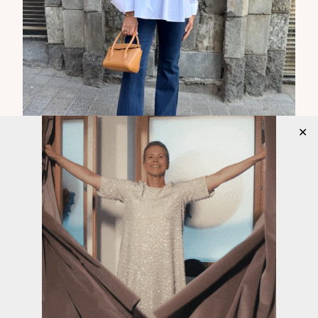
✕
Alicent Ami Flare Chino farkut
Nämä farkut ovat loistavat! Niissä on flare eli
bootcut malli sekä chinomalli, joka tarkoittaa sitä,
että farkuissa on chinomalliset taskut edessä ja
takana taskuja ei ole. Farkut ylettyvät noin navan
kohdalle. Ne istuvat lantiosta ja reisistä ja lahkeet