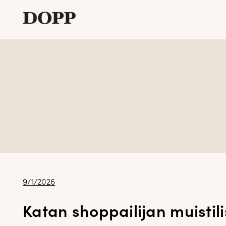
Etusivu
Avaa
Verkkokauppa
alavalikko
Tyyliblogi
Avaa
Brändi
alavalikko
Yhteystiedot
Julkaistu
9/1/2026
Katan shoppailijan muistili