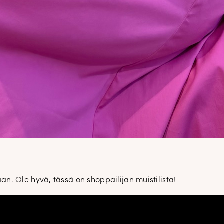
DOPP tyylikirje!
. Ole hyvä, tässä on shoppailijan muistilista!
Tilaa tyylikirje ja inspiroidu aj
tyylistä sekä uusista näkökulmist
pukeutumiseen — arkeen ja juhla