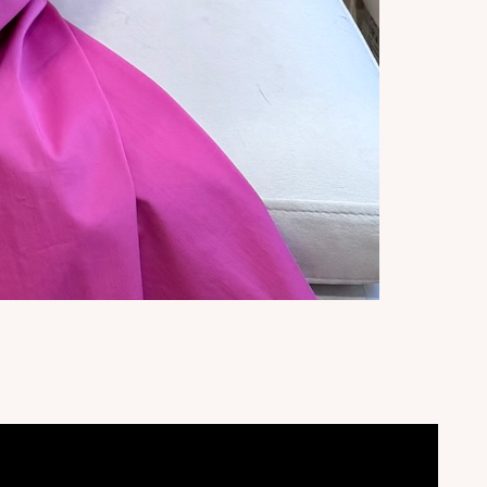
✕
attomasta
a
an. Uutiset,