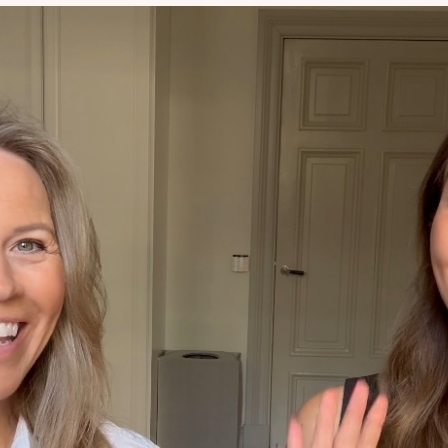
uutuudet ja ajattomat ideat saa
sähköpostiisi!
Tilaa tyylikirje