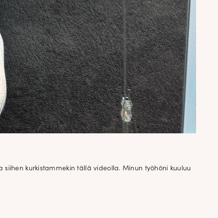
✕
 siihen kurkistammekin tällä videolla. Minun työhöni kuuluu
attomasta
a
an. Uutiset,