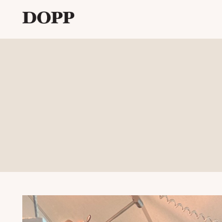
Etusivu
Avaa
Verkkokauppa
alavalikko
Tyyliblogi
Avaa
Brändi
alavalikko
Yhteystiedot