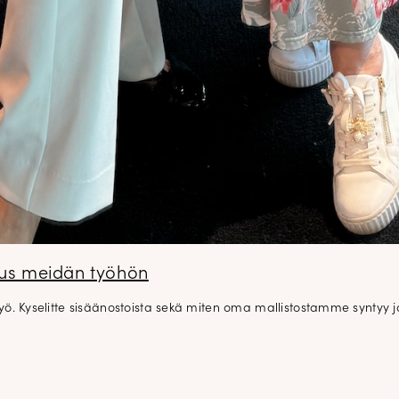
aus meidän työhön
DOPP tyylikirje!
. Kyselitte sisäänostoista sekä miten oma mallistostamme syntyy ja
Tilaa tyylikirje ja inspiroidu aj
tyylistä sekä uusista näkökulmist
pukeutumiseen — arkeen ja juhla