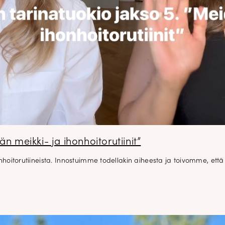
n meikki- ja ihonhoitorutiinit”
itorutiineista. Innostuimme todellakin aiheesta ja toivomme, että