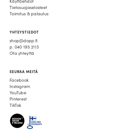
Käyttöehdot
Tietosuojaselosteet
Toimitus & palautus
YHTEYSTIEDOT
shop@dopp.fi
p.
040 195 2113
Ota yhteyttä
SEURAA MEITÄ
Facebook
Facebook
Instagram
Instagram
YouTube
YouTube
Pinterest
Pinterest
TikTok
TikTok