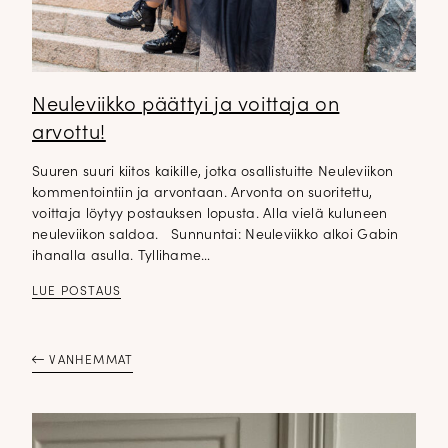
Neuleviikko päättyi ja voittaja on
arvottu!
Suuren suuri kiitos kaikille, jotka osallistuitte Neuleviikon
kommentointiin ja arvontaan. Arvonta on suoritettu,
voittaja löytyy postauksen lopusta. Alla vielä kuluneen
neuleviikon saldoa. Sunnuntai: Neuleviikko alkoi Gabin
ihanalla asulla. Tyllihame…
LUE POSTAUS
DOPP tyylikirje!
VANHEMMAT
Tilaa tyylikirje ja inspiroidu ajattomasta tyylistä sekä uusista
näkökulmista pukeutumiseen — arkeen ja juhlaan. Uutiset,
uutuudet ja ajattomat ideat saapuvat suoraan sähköpostiisi!