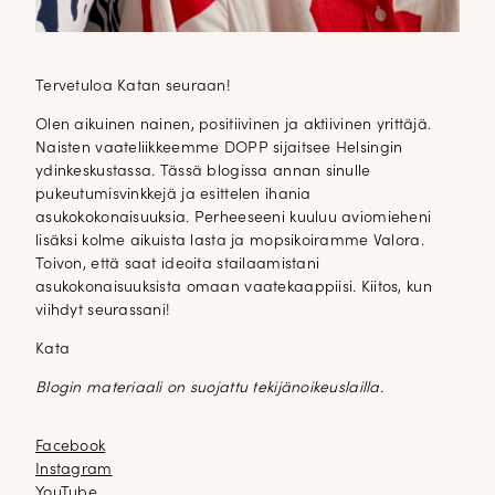
Tervetuloa Katan seuraan!
Olen aikuinen nainen, positiivinen ja aktiivinen yrittäjä.
Naisten vaateliikkeemme DOPP sijaitsee Helsingin
ydinkeskustassa. Tässä blogissa annan sinulle
pukeutumisvinkkejä ja esittelen ihania
asukokokonaisuuksia. Perheeseeni kuuluu aviomieheni
lisäksi kolme aikuista lasta ja mopsikoiramme Valora.
Toivon, että saat ideoita stailaamistani
asukokonaisuuksista omaan vaatekaappiisi. Kiitos, kun
viihdyt seurassani!
Kata
Blogin materiaali on suojattu tekijänoikeuslailla.
Facebook
Facebook
Instagram
Instagram
YouTube
YouTube