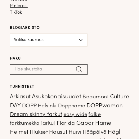
Pinterest
Pinterest
TikTok
TikTok
BLOGIARKISTO
Blogiarkisto
HAKU
Haku:
Hae
TUNNISTEET
Arkiasut
Asukokonaisuudet
Culture
Beaumont
DOPPwoman
DAY
DOPP Helsinki
Dopphome
Dream skinny farkut
falke
easy wide
Gabor
farkut
Florida
Hame
farkkumekko
Housut
Högl
Helmet
Hiukset
Huivi
Hääpäivä