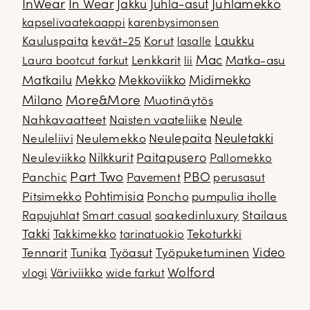
InWear
In Wear
Juhla-asut
Juhlamekko
Jakku
kapselivaatekaappi
karenbysimonsen
Kauluspaita
kevät-25
Korut
Laukku
lasalle
Mac
Lenkkarit
Matka-asu
Laura bootcut farkut
lii
Mekko
Matkailu
Mekkoviikko
Midimekko
Milano
More&More
Muotinäytös
Nahkavaatteet
Naisten vaateliike
Neule
Neuletakki
Neuleliivi
Neulemekko
Neulepaita
Neuleviikko
Nilkkurit
Paitapusero
Pallomekko
Part Two
PBO
Panchic
Pavement
perusasut
Pitsimekko
Pohtimisia
Poncho
pumpulia iholle
soakedinluxury
Stailaus
Rapujuhlat
Smart casual
Takki
Takkimekko
Tekoturkki
tarinatuokio
Video
Tennarit
Tunika
Työasut
Työpuketuminen
Wolford
Väriviikko
vlogi
wide farkut