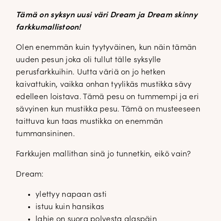
Tämä on syksyn uusi väri Dream ja Dream skinny
farkkumallistoon!
Olen enemmän kuin tyytyväinen, kun näin tämän
uuden pesun joka oli tullut tälle syksylle
perusfarkkuihin. Uutta väriä on jo hetken
kaivattukin, vaikka onhan tyylikäs mustikka sävy
edelleen loistava. Tämä pesu on tummempi ja eri
sävyinen kun mustikka pesu. Tämä on musteeseen
taittuva kun taas mustikka on enemmän
tummansininen.
Farkkujen mallithan sinä jo tunnetkin, eikö vain?
Dream:
ylettyy napaan asti
istuu kuin hansikas
lahje on suora polvesta alaspäin