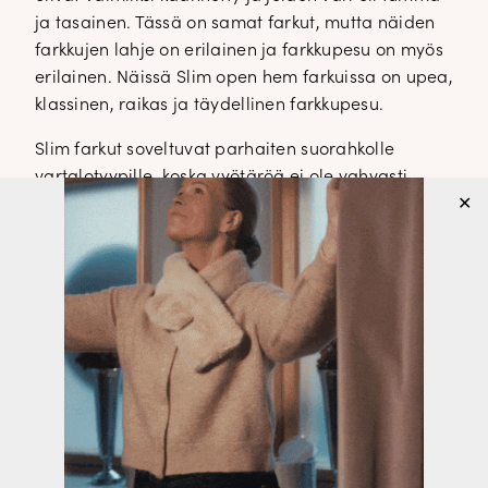
ja tasainen. Tässä on samat farkut, mutta näiden
farkkujen lahje on erilainen ja farkkupesu on myös
erilainen. Näissä Slim open hem farkuissa on upea,
klassinen, raikas ja täydellinen farkkupesu.
Slim farkut soveltuvat parhaiten suorahkolle
vartalotyypille, koska vyötäröä ei ole vahvasti
✕
kaarrettu. Lahkeet ovat kapeat, farkkujen pituus on
28″ ja nilkan sekä lahkeen välissä on muutama
sentti. Farkkujen ”juju” löytyy kääntämättömästä
lahkeensuusta.
Slim open hem € 89,95
koot 34-44
Suosittelen ottamaan farkuista yhden koon
pienemmän kuin normaalisti käyttää.