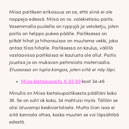
Miisa paitiksen erikoisuus on se, että siinä ei ole
nappeja edessä. Miisa on ns. valekietaisu paitis.
Vasemmalla puolella on ryppyjä ja vetoketju, joten
paitis on helppo pukea päälle. Paitiksessa on
pitkät hihat ja hihansuissa on muutama vekki, joka
antaa tilaa hihalle. Paitiksessa on kaulus, välillä
vastaavissa paitiksissa ei kaulusta ole ollut. Paitis
joustaa ja on mukavan pehmoista materiaalia.
Etuosassa on tupla kangas, joten siitä ei näy läpi.
Miisa kietaisupaitis € 65,99
koot 34-46
Minulla on Miisa kietaisupaitiksesta päälläni koko
36. Se on suht ok koko, 34 mahtuisi myös. Tällöin se
olisi istuvampi keskivartalosta. Mutta liian isoa ei
siitä kannata ottaa, koska muuten se voi löpsähtää
edestä.