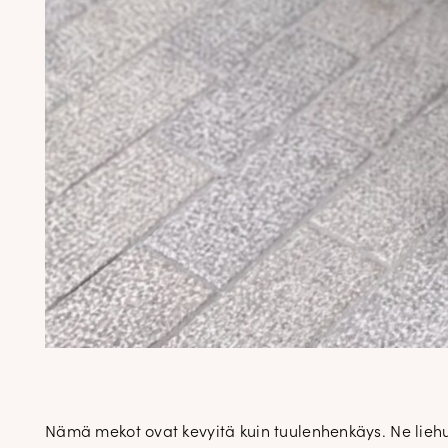
Nämä mekot ovat kevyitä kuin tuulenhenkäys. Ne liehuva