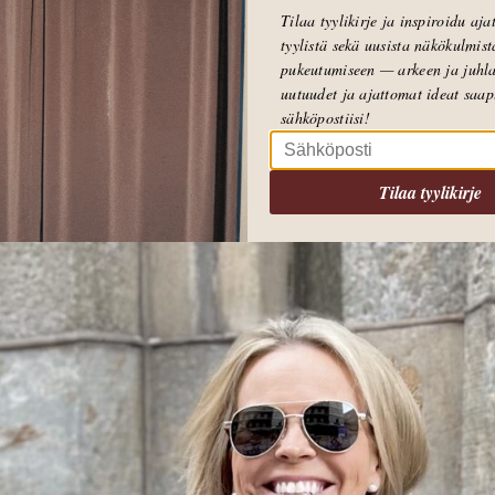
Tilaa tyylikirje ja inspiroidu aj
tyylistä sekä uusista näkökulmist
pukeutumiseen — arkeen ja juhla
uutuudet ja ajattomat ideat saa
sähköpostiisi!
Tilaa tyylikirje