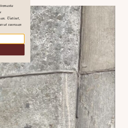
attomasta
a
an. Uutiset,
puvat suoraan