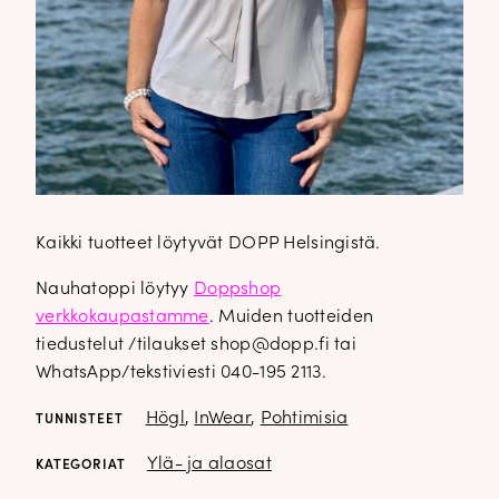
Kaikki tuotteet löytyvät DOPP Helsingistä.
Nauhatoppi löytyy
Doppshop
verkkokaupastamme
. Muiden tuotteiden
tiedustelut /tilaukset shop@dopp.fi tai
WhatsApp/tekstiviesti 040-195 2113.
Högl
,
InWear
,
Pohtimisia
TUNNISTEET
Ylä- ja alaosat
KATEGORIAT