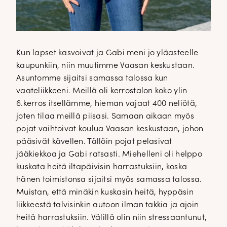
Kun lapset kasvoivat ja Gabi meni jo yläasteelle
kaupunkiin, niin muutimme Vaasan keskustaan.
Asuntomme sijaitsi samassa talossa kun
vaateliikkeeni. Meillä oli kerrostalon koko ylin
6.kerros itsellämme, hieman vajaat 400 neliötä,
joten tilaa meillä piisasi. Samaan aikaan myös
pojat vaihtoivat koulua Vaasan keskustaan, johon
pääsivät kävellen. Tällöin pojat pelasivat
jääkiekkoa ja Gabi ratsasti. Miehelleni oli helppo
kuskata heitä iltapäivisin harrastuksiin, koska
hänen toimistonsa sijaitsi myös samassa talossa.
Muistan, että minäkin kuskasin heitä, hyppäsin
liikkeestä talvisinkin autoon ilman takkia ja ajoin
heitä harrastuksiin. Välillä olin niin stressaantunut,