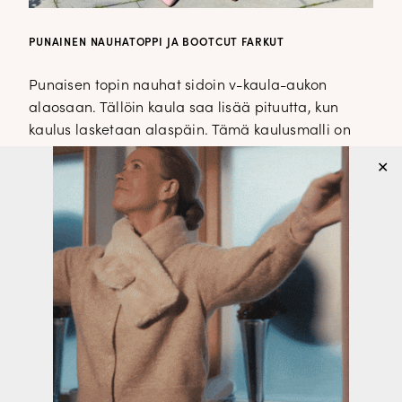
PUNAINEN NAUHATOPPI JA BOOTCUT FARKUT
Punaisen topin nauhat sidoin v-kaula-aukon
alaosaan. Tällöin kaula saa lisää pituutta, kun
kaulus lasketaan alaspäin. Tämä kaulusmalli on
pukeva monelle naiselle, liian ylös kaulaan tuleva
✕
kaulus ei ole jokaisen kaulusmalli. Sinisen topin
puin hameen sisälle, mutta toppi toimii loistavasti
myös housujen päällä. Toppi on istuva kainaloiden
alta, mikä tekee siitä siron ja keskikohdasta se on
juuri sopivan löysä. Toppi ylettyy haarasauman
kohdalle.
Muistatko nämä bootcut farkut eli leveälahkeiset
farkut
tästä postauksesta?
Vedin farkut jalkaani useamman kuukauden