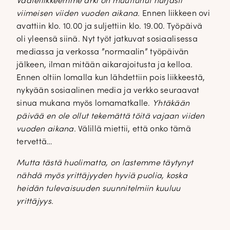
Vaateliikkeemme arki on muuttunut hurjasti
viimeisen viiden vuoden aikana.
Ennen liikkeen ovi
avattiin klo. 10.00 ja suljettiin klo. 19.00. Työpäivä
oli yleensä siinä. Nyt työt jatkuvat sosiaalisessa
mediassa ja verkossa ”normaalin” työpäivän
jälkeen, ilman mitään aikarajoitusta ja kelloa.
Ennen oltiin lomalla kun lähdettiin pois liikkeestä,
nykyään sosiaalinen media ja verkko seuraavat
sinua mukana myös lomamatkalle.
Yhtäkään
päivää en ole ollut tekemättä töitä vajaan viiden
vuoden aikana.
Välillä miettii, että onko tämä
tervettä…
Mutta tästä huolimatta, on lastemme täytynyt
nähdä myös yrittäjyyden hyviä puolia, koska
heidän tulevaisuuden suunnitelmiin kuuluu
yrittäjyys.