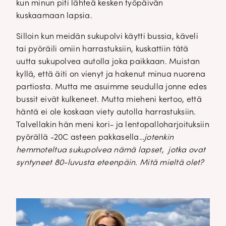
kun minun piti lähteä kesken työpäivän
kuskaamaan lapsia.
Silloin kun meidän sukupolvi käytti bussia, käveli
tai pyöräili omiin harrastuksiin, kuskattiin tätä
uutta sukupolvea autolla joka paikkaan. Muistan
kyllä, että äiti on vienyt ja hakenut minua nuorena
partiosta. Mutta me asuimme seudulla jonne edes
bussit eivät kulkeneet. Mutta mieheni kertoo, että
häntä ei ole koskaan viety autolla harrastuksiin.
Talvellakin hän meni kori- ja lentopalloharjoituksiin
pyörällä -20C asteen pakkasella…
jotenkin
hemmoteltua sukupolvea nämä lapset, jotka ovat
syntyneet 80-luvusta eteenpäin. Mitä mieltä olet?