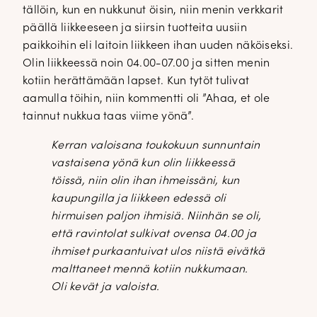
tällöin, kun en nukkunut öisin, niin menin verkkarit
päällä liikkeeseen ja siirsin tuotteita uusiin
paikkoihin eli laitoin liikkeen ihan uuden näköiseksi.
Olin liikkeessä noin 04.00-07.00 ja sitten menin
kotiin herättämään lapset. Kun tytöt tulivat
aamulla töihin, niin kommentti oli ”Ahaa, et ole
tainnut nukkua taas viime yönä”.
Kerran valoisana toukokuun sunnuntain
vastaisena yönä kun olin liikkeessä
töissä, niin olin ihan ihmeissäni, kun
kaupungilla ja liikkeen edessä oli
hirmuisen paljon ihmisiä. Niinhän se oli,
että ravintolat sulkivat ovensa 04.00 ja
ihmiset purkaantuivat ulos niistä eivätkä
malttaneet mennä kotiin nukkumaan.
Oli kevät ja valoista.