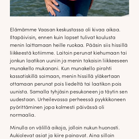
Elämämme Vaasan keskustassa oli kivaa aikaa.
Iltapäivisin, ennen kuin lapset tulivat koulusta
menin laittamaan heille ruokaa. Pääsin siis hissillä
liikkeestä kotiimme. Laitoin perunat kiehumaan tai
jonkun laatikon uuniin ja menin takaisin liikkeeseen
munakello mukanani. Kun munakello pirahti
kassatiskillä soimaan, menin hissillä yläkertaan
ottamaan perunat pois liedeltä tai laatikon pois
uunista. Samalla tyhjäsin pesukoneen ja täytin sen
uudestaan. Urheilevassa perheessä pyykkikoneen
pyörittäminen jopa kolmesti päivässä oli
normaalia.
Minulla on välillä aikoja, jolloin nukun huonosti.
Aukiolevat asiat ja kiire painavat. Aina silloin