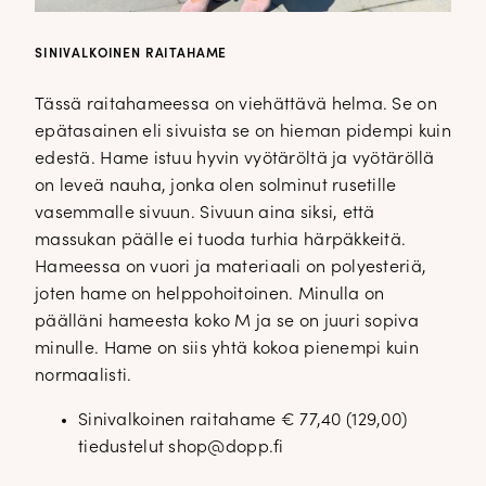
SINIVALKOINEN RAITAHAME
Tässä raitahameessa on viehättävä helma. Se on
epätasainen eli sivuista se on hieman pidempi kuin
edestä. Hame istuu hyvin vyötäröltä ja vyötäröllä
on leveä nauha, jonka olen solminut rusetille
vasemmalle sivuun. Sivuun aina siksi, että
massukan päälle ei tuoda turhia härpäkkeitä.
Hameessa on vuori ja materiaali on polyesteriä,
joten hame on helppohoitoinen. Minulla on
päälläni hameesta koko M ja se on juuri sopiva
minulle. Hame on siis yhtä kokoa pienempi kuin
normaalisti.
Sinivalkoinen raitahame € 77,40 (129,00)
tiedustelut shop@dopp.fi