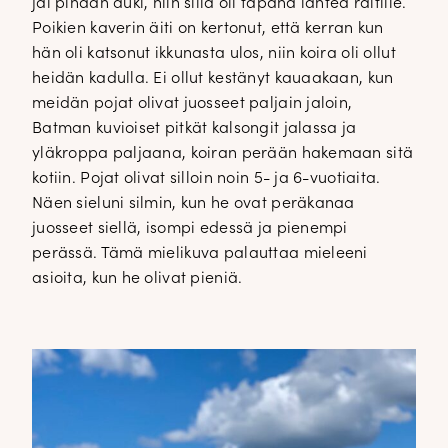
jäi pihaan auki, niin sillä oli tapana lähteä raitille.
Poikien kaverin äiti on kertonut, että kerran kun
hän oli katsonut ikkunasta ulos, niin koira oli ollut
heidän kadulla. Ei ollut kestänyt kauaakaan, kun
meidän pojat olivat juosseet paljain jaloin,
Batman kuvioiset pitkät kalsongit jalassa ja
yläkroppa paljaana, koiran perään hakemaan sitä
kotiin. Pojat olivat silloin noin 5- ja 6-vuotiaita.
Näen sieluni silmin, kun he ovat peräkanaa
juosseet siellä, isompi edessä ja pienempi
perässä. Tämä mielikuva palauttaa mieleeni
asioita, kun he olivat pieniä.