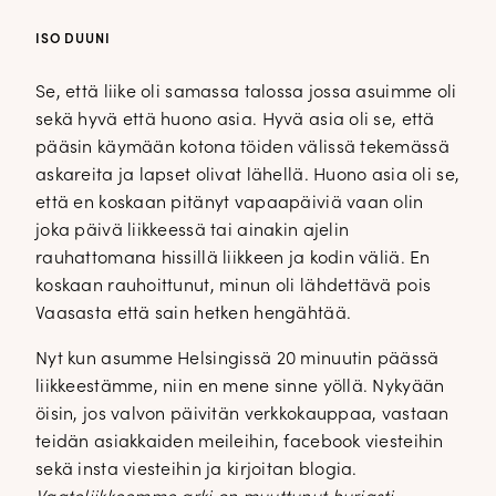
ISO DUUNI
Se, että liike oli samassa talossa jossa asuimme oli
sekä hyvä että huono asia. Hyvä asia oli se, että
pääsin käymään kotona töiden välissä tekemässä
askareita ja lapset olivat lähellä. Huono asia oli se,
että en koskaan pitänyt vapaapäiviä vaan olin
joka päivä liikkeessä tai ainakin ajelin
rauhattomana hissillä liikkeen ja kodin väliä. En
koskaan rauhoittunut, minun oli lähdettävä pois
Vaasasta että sain hetken hengähtää.
Nyt kun asumme Helsingissä 20 minuutin päässä
liikkeestämme, niin en mene sinne yöllä. Nykyään
öisin, jos valvon päivitän verkkokauppaa, vastaan
teidän asiakkaiden meileihin, facebook viesteihin
sekä insta viesteihin ja kirjoitan blogia.