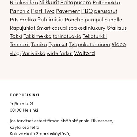
Neuleviikko
Nilkkurit
Paitapusero
Pallomekko
Part Two
PBO
Panchic
Pavement
perusasut
Pitsimekko
Pohtimisia
Poncho
pumpulia iholle
soakedinluxury
Stailaus
Rapujuhlat
Smart casual
Takki
Takkimekko
Tekoturkki
tarinatuokio
Video
Tennarit
Tunika
Työasut
Työpuketuminen
Wolford
Väriviikko
vlogi
wide farkut
DOPP HELSINKI
Yrjönkatu 21
00100 Helsinki
Jos tarvitset esteettömän sisäänkäynnin liikkeeseen,
käytä osoitetta
Kalevankatu 3 porraskäytävä,