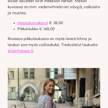
Rosat asusteet ovat mekkoon herkät. Mekon
kuviossa on mm. vedenvihreän eri sävyjä, valkoista
ja mustaa.
Hapsukorvakorut
€ 39,00
Pikkulaukku € 149,00
Rosassa pikkulaukussa on myös leveä hihna ja
laukun saa myös vyölaukuksi. Tiedustelut laukusta
shop@dopp.fi
.