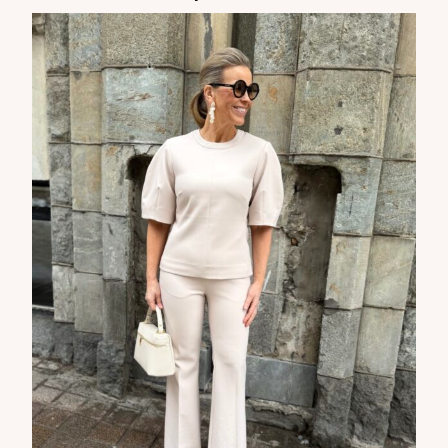
Tilaa tyylikirje ja inspiroidu ajattomasta tyylistä sekä uusista
näkökulmista pukeutumiseen — arkeen ja juhlaan. Uutiset,
uutuudet ja ajattomat ideat saapuvat suoraan sähköpostiisi!
Tilaa tyylikirje