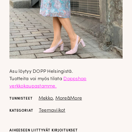
✕
Asu löytyy DOPP Helsingistä.
Tuotteita voi myös tilata
Doppshop
verkkokaupastamme.
Mekko
,
More&More
TUNNISTEET
Teemaviikot
KATEGORIAT
DOPP tyylikirje!
AIHEESEEN LIITTYVÄT KIRJOITUKSET