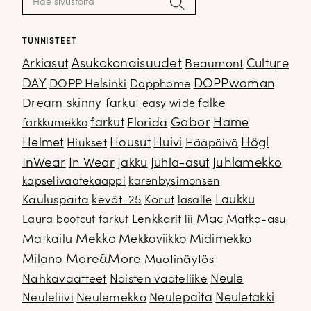
Hae
TUNNISTEET
Arkiasut
Asukokonaisuudet
Culture
Beaumont
DOPPwoman
DAY
DOPP Helsinki
Dopphome
Dream skinny farkut
falke
easy wide
Gabor
farkut
Florida
Hame
farkkumekko
Housut
Högl
Helmet
Hiukset
Huivi
Hääpäivä
InWear
In Wear
Juhla-asut
Juhlamekko
Jakku
kapselivaatekaappi
karenbysimonsen
Kauluspaita
kevät-25
Korut
Laukku
lasalle
Mac
Lenkkarit
Matka-asu
Laura bootcut farkut
lii
Mekko
Matkailu
Mekkoviikko
Midimekko
Milano
More&More
Muotinäytös
Nahkavaatteet
Naisten vaateliike
Neule
Neuletakki
Neuleliivi
Neulemekko
Neulepaita