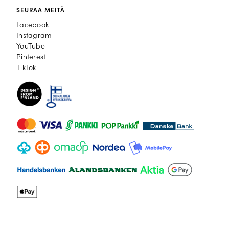
SEURAA MEITÄ
Facebook
Facebook
Instagram
Instagram
YouTube
YouTube
Pinterest
Pinterest
TikTok
TikTok