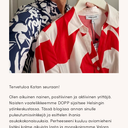
Tervetuloa Katan seuraan!
Olen aikuinen nainen, positiivinen ja aktiivinen yrittäjä.
Naisten vaateliikkeemme DOPP sijaitsee Helsingin
ydinkeskustassa. Tässä blogissa annan sinulle
pukeutumisvinkkejä ja esittelen ihania
asukokokonaisuuksia. Perheeseeni kuuluu aviomieheni
lisäksi kolme aikuista lasta ja mopsikoiramme Valora.