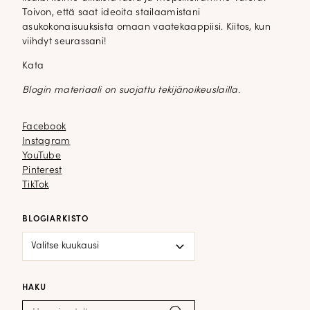
Toivon, että saat ideoita stailaamistani
asukokonaisuuksista omaan vaatekaappiisi. Kiitos, kun
viihdyt seurassani!
Kata
Blogin materiaali on suojattu tekijänoikeuslailla.
Facebook
Facebook
Instagram
Instagram
YouTube
YouTube
Pinterest
Pinterest
TikTok
TikTok
BLOGIARKISTO
Blogiarkisto
HAKU
Haku: