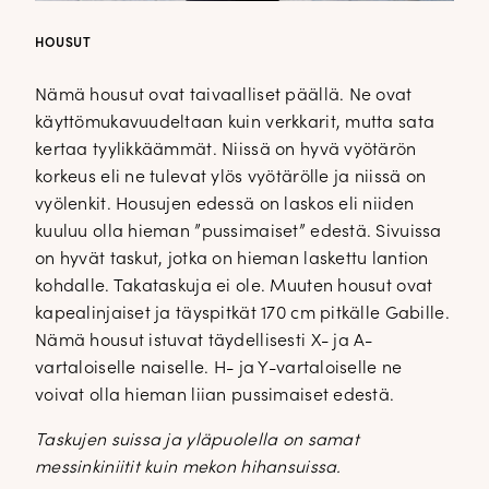
HOUSUT
Nämä housut ovat taivaalliset päällä. Ne ovat
käyttömukavuudeltaan kuin verkkarit, mutta sata
kertaa tyylikkäämmät. Niissä on hyvä vyötärön
korkeus eli ne tulevat ylös vyötärölle ja niissä on
vyölenkit. Housujen edessä on laskos eli niiden
kuuluu olla hieman ”pussimaiset” edestä. Sivuissa
on hyvät taskut, jotka on hieman laskettu lantion
kohdalle. Takataskuja ei ole. Muuten housut ovat
kapealinjaiset ja täyspitkät 170 cm pitkälle Gabille.
Nämä housut istuvat täydellisesti X- ja A-
vartaloiselle naiselle. H- ja Y-vartaloiselle ne
voivat olla hieman liian pussimaiset edestä.
Taskujen suissa ja yläpuolella on samat
messinkiniitit kuin mekon hihansuissa.