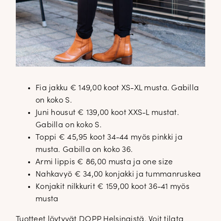
Fia jakku € 149,00 koot XS-XL musta. Gabilla
on koko S.
Juni housut € 139,00 koot XXS-L mustat.
Gabilla on koko S.
Toppi € 45,95 koot 34-44 myös pinkki ja
musta. Gabilla on koko 36.
Armi lippis € 86,00 musta ja one size
Nahkavyö € 34,00 konjakki ja tummanruskea
Konjakit nilkkurit € 159,00 koot 36-41 myös
musta
Tuotteet löytyvät DOPP Helsingistä. Voit tilata