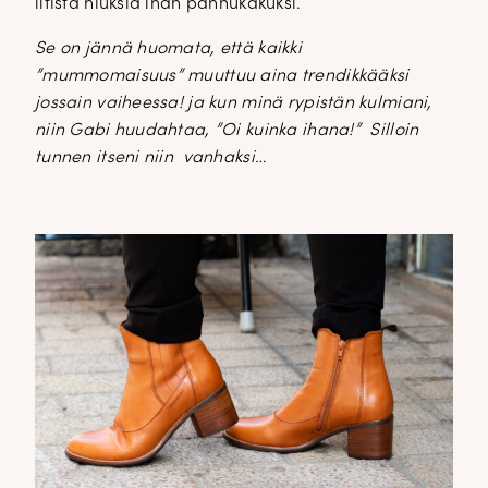
litistä hiuksia ihan pannukakuksi.
Se on jännä huomata, että kaikki
”mummomaisuus” muuttuu aina trendikkääksi
jossain vaiheessa! ja kun minä rypistän kulmiani,
niin Gabi huudahtaa, ”Oi kuinka ihana!” Silloin
tunnen itseni niin vanhaksi…