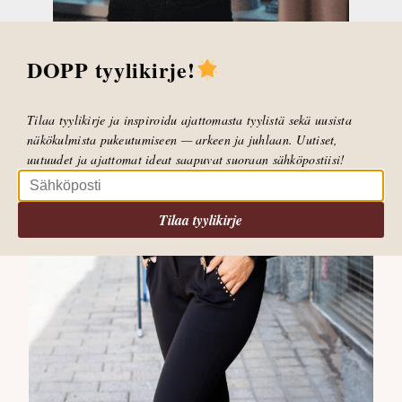
Tämä ei ole iso ulkotakkimainen pusakka vaan
sievä sisäpusakka, joka menee sisäpukeutumisessa
koko talven.
DOPP tyylikirje!
Tämän pusakan voi pukea vaikkapa ylläolevan
mekon päälle.
Tilaa tyylikirje ja inspiroidu ajattomasta tyylistä sekä uusista
näkökulmista pukeutumiseen — arkeen ja juhlaan. Uutiset,
uutuudet ja ajattomat ideat saapuvat suoraan sähköpostiisi!
Tilaa tyylikirje