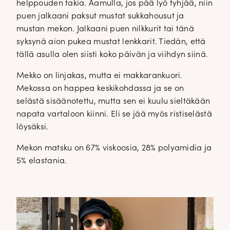
helppouden takia. Aamulla, jos pää lyö tyhjää, niin
puen jalkaani paksut mustat sukkahousut ja
mustan mekon. Jalkaani puen nilkkurit tai tänä
syksynä aion pukea mustat lenkkarit. Tiedän, että
tällä asulla olen siisti koko päivän ja viihdyn siinä.
Mekko on linjakas, mutta ei makkarankuori.
Mekossa on happea keskikohdassa ja se on
selästä sisäänotettu, mutta sen ei kuulu sieltäkään
napata vartaloon kiinni. Eli se jää myös ristiselästä
löysäksi.
Mekon matsku on 67% viskoosia, 28% polyamidia ja
5% elastania.