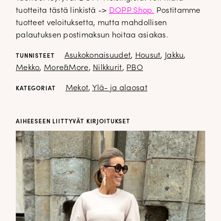
tuotteita tästä linkistä ->
DOPP Shop.
Postitamme
tuotteet veloituksetta, mutta mahdollisen
palautuksen postimaksun hoitaa asiakas.
Asukokonaisuudet
,
Housut
,
Jakku
,
TUNNISTEET
Mekko
,
More&More
,
Nilkkurit
,
PBO
Mekot
,
Ylä- ja alaosat
KATEGORIAT
AIHEESEEN LIITTYVÄT KIRJOITUKSET