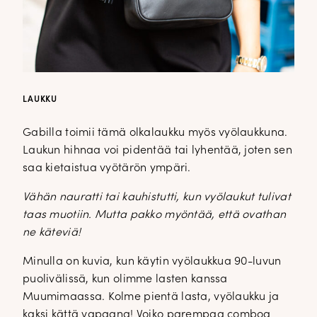
LAUKKU
Gabilla toimii tämä olkalaukku myös vyölaukkuna.
Laukun hihnaa voi pidentää tai lyhentää, joten sen
saa kietaistua vyötärön ympäri.
Vähän nauratti tai kauhistutti, kun vyölaukut tulivat
taas muotiin. Mutta pakko myöntää, että ovathan
ne käteviä!
Minulla on kuvia, kun käytin vyölaukkua 90-luvun
puolivälissä, kun olimme lasten kanssa
Muumimaassa. Kolme pientä lasta, vyölaukku ja
kaksi kättä vapaana! Voiko parempaa comboa