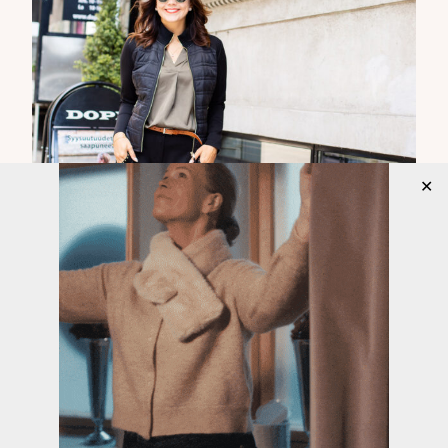
✕
PUSAKKA
Mustassa pusakassa on ohuen ohut vanu edessä.
Hihat ja pusakan takakappale ovat venyvää
jerseytä. Pusakka on oiva korvike neuletakille ja
jakulle. Se on astetta rennompi kuin jakku, mutta
väitän että varsinkin tämä pusakka kultaisilla
yksityiskohdilla on tyylikäs. Pusakka on kauniisti
sisäänotettu takaa selästä sekä vyötärön kohdalta.