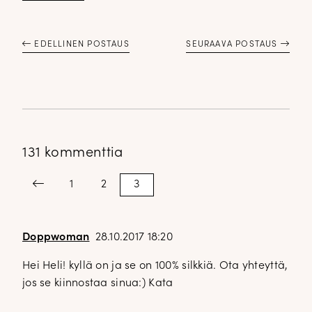
EDELLINEN POSTAUS
SEURAAVA POSTAUS
131 kommenttia
Kommenttien
Previous
1
2
3
sivutus
Doppwoman
28.10.2017 18:20
Hei Heli! kyllä on ja se on 100% silkkiä. Ota yhteyttä,
jos se kiinnostaa sinua:) Kata