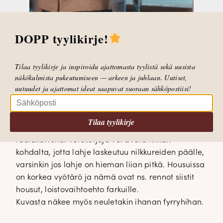
DOPP tyylikirje!
Housujen matsku on 83 % polyesteriä, 13 % viskoosia
Tilaa tyylikirje ja inspiroidu ajattomasta tyylistä sekä uusista
näkökulmista pukeutumiseen — arkeen ja juhlaan. Uutiset,
ja 4 % elastaania
uutuudet ja ajattomat ideat saapuvat suoraan sähköpostiisi!
Gabilla oli eilen In Wearin
Nican
tyyppiset
ruutuhousut jalassaan, joista hän pitää.
Niin pidän myös minä, itselläni on jalassa samat
Tilaa tyylikirje
housut kuin Gabilla, mutta vaaleanharmaana
ruutukuviona. Vetoketjuja voi avata nilkan
kohdalta, jotta lahje laskeutuu nilkkureiden päälle,
varsinkin jos lahje on hieman liian pitkä. Housuissa
on korkea vyötärö ja nämä ovat ns. rennot siistit
housut, loistovaihtoehto farkuille.
Kuvasta näkee myös neuletakin ihanan fyrryhihan.