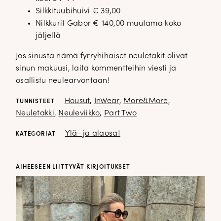
Silkkituubihuivi € 39,00
Nilkkurit Gabor € 140,00 muutama koko
jäljellä
Jos sinusta nämä fyrryhihaiset neuletakit olivat
sinun makuusi, laita kommentteihin viesti ja
osallistu neulearvontaan!
Housut
,
InWear
,
More&More
,
TUNNISTEET
Neuletakki
,
Neuleviikko
,
Part Two
Ylä- ja alaosat
KATEGORIAT
AIHEESEEN LIITTYVÄT KIRJOITUKSET