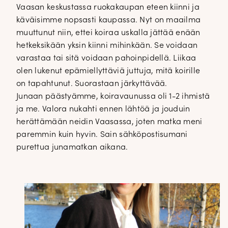
Vaasan keskustassa ruokakaupan eteen kiinni ja
käväisimme nopsasti kaupassa. Nyt on maailma
muuttunut niin, ettei koiraa uskalla jättää enään
hetkeksikään yksin kiinni mihinkään. Se voidaan
varastaa tai sitä voidaan pahoinpidellä. Liikaa
olen lukenut epämiellyttäviä juttuja, mitä koirille
on tapahtunut. Suorastaan järkyttävää.
Junaan päästyämme, koiravaunussa oli 1-2 ihmistä
ja me. Valora nukahti ennen lähtöä ja jouduin
herättämään neidin Vaasassa, joten matka meni
paremmin kuin hyvin. Sain sähköpostisumani
purettua junamatkan aikana.