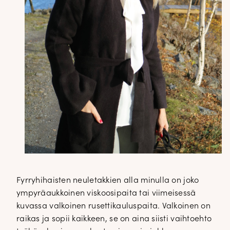
Fyrryhihaisten neuletakkien alla minulla on joko
ympyräaukkoinen viskoosipaita tai viimeisessä
kuvassa valkoinen rusettikauluspaita. Valkoinen on
raikas ja sopii kaikkeen, se on aina siisti vaihtoehto