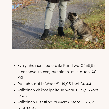
Fyrryhihainen neuletakki Part Two € 159,95
luonnonvalkoinen, punainen, musta koot XS-
XXL
Ruutuhousut In Wear € 119,95 koot 34-44
Valkoinen viskoosipaita In Wear € 79,95 koot
34-44
Valkoinen rusettipaita More&More € 75,95
koot 34-44