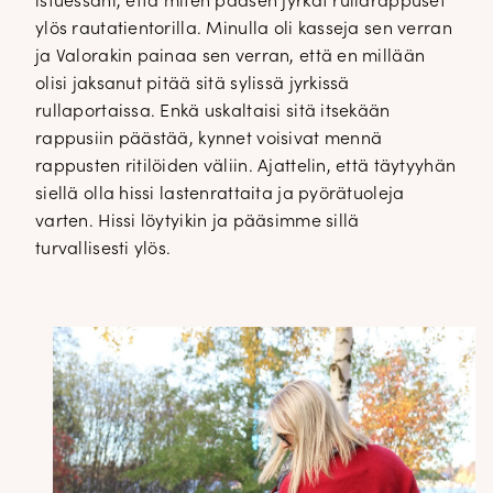
istuessani, että miten pääsen jyrkät rullarappuset
ylös rautatientorilla. Minulla oli kasseja sen verran
ja Valorakin painaa sen verran, että en millään
olisi jaksanut pitää sitä sylissä jyrkissä
rullaportaissa. Enkä uskaltaisi sitä itsekään
rappusiin päästää, kynnet voisivat mennä
rappusten ritilöiden väliin. Ajattelin, että täytyyhän
siellä olla hissi lastenrattaita ja pyörätuoleja
varten. Hissi löytyikin ja pääsimme sillä
turvallisesti ylös.