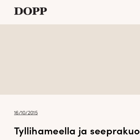
Etusivu
Avaa
Verkkokauppa
alavalikko
Tyyliblogi
Avaa
Brändi
alavalikko
Yhteystiedot
Julkaistu
16/10/2015
Tyllihameella ja seeprakuos