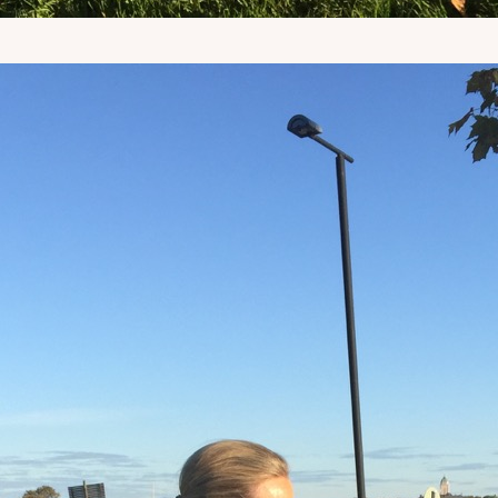
DOPP tyylikirje!
Tilaa tyylikirje ja inspiroidu aj
tyylistä sekä uusista näkökulmist
pukeutumiseen — arkeen ja juhla