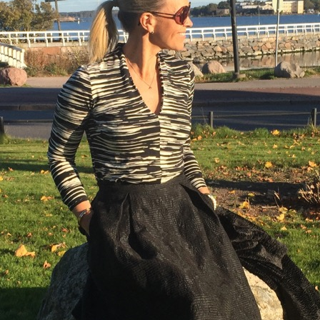
uutuudet ja ajattomat ideat saa
sähköpostiisi!
Tilaa tyylikirje