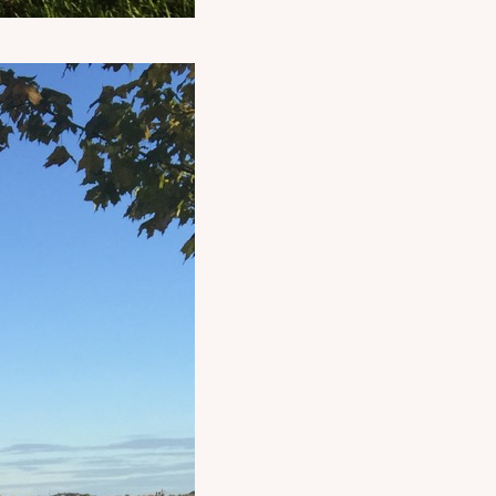
✕
attomasta
a
an. Uutiset,