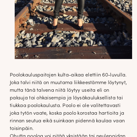
Poolokauluspaitojen kulta-aikaa elettiin 60-luvulla.
Joka talvi niitä on muutama liikkeestämme löytynyt,
mutta tänä talvena niitä löytyy useita eli on
paksuja tai ohkaisempia ja löysäkauluksellista tai
tiukkaa poolokaulusta. Poolo ei ole valitettavasti
joka tytön vaate, koska poolo korostaa hartioita ja
rinnan seutua eikä suinkaan pidennä kaulaa vaan
toisinpäin.
Ohutta pooloa voi pitää yksistään tai neulepaidan