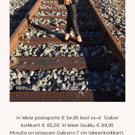
In Wear poolopaita € 54,95 koot xs-xl Gabor
korkkarit € 65,00 In Wear laukku € 99,95
Minulla on jalassani Gaborin 7 cm lakeerikorkkarit,