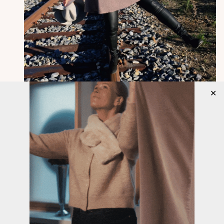
✕
Tämä neule on siitä kiva, kun se ei lähde
levenemään vielä kainaloista vaan vasta rinnan
alta. Huomaatteko kuvasta, kuinka kauniisti neule
kaartaa kainaloiden alta. Juuri siksi tällaisissa
neuleissa, vaikka ne ovat A-linjaisia, ei vartalo