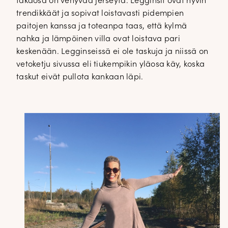
takaosa on venyvää jerseytä. Legginsit ovat hyvin
trendikkäät ja sopivat loistavasti pidempien
paitojen kanssa ja toteanpa taas, että kylmä
nahka ja lämpöinen villa ovat loistava pari
keskenään. Legginseissä ei ole taskuja ja niissä on
vetoketju sivussa eli tiukempikin yläosa käy, koska
taskut eivät pullota kankaan läpi.