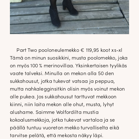
Part Two pooloneulemekko € 119,95 koot xs-xl
Tämä on minun suosikkini, musta poolomekko, joka
on myös 100 % merinovillaa. Yksinkertaisen tyylikäs
vaate talveksi. Minulla on mekon alla 50 den
sukkahousut, jotka tukevat vatsaa ja peppua,
mutta nahkalegginsitkin olisin myös voinut mekon
alle pukea. Jos sukkahousut tarttuvat mekkoon
kiinni, niin laita mekon alle ohut, musta, lyhyt
alushame. Saimme Wolfordilta mustia
kokoalusmekkoja, jotka tukevat vartaloa ja se
päällä tuntuu vuoreton mekko turvalliselta eikä
tarvitse pelätä, että mekosta näkyy läpi.