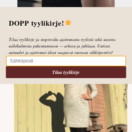
näytä isolta ja leveältä.
DOPP tyylikirje!
Tilaa tyylikirje ja inspiroidu ajattomasta tyylistä sekä uusista
näkökulmista pukeutumiseen — arkeen ja juhlaan. Uutiset,
uutuudet ja ajattomat ideat saapuvat suoraan sähköpostiisi!
Tilaa tyylikirje