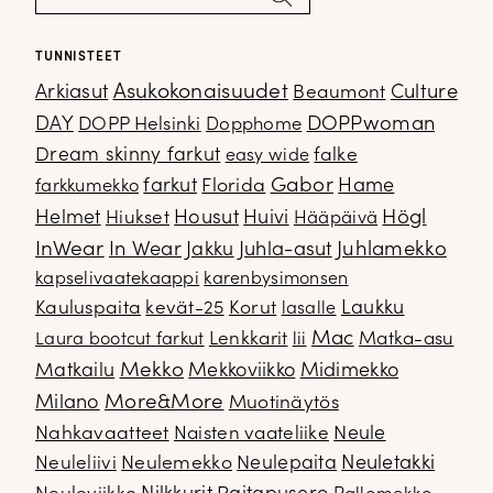
TUNNISTEET
Arkiasut
Asukokonaisuudet
Culture
Beaumont
DOPPwoman
DAY
DOPP Helsinki
Dopphome
Dream skinny farkut
falke
easy wide
Gabor
farkut
Florida
Hame
farkkumekko
Housut
Högl
Helmet
Hiukset
Huivi
Hääpäivä
InWear
In Wear
Juhla-asut
Juhlamekko
Jakku
kapselivaatekaappi
karenbysimonsen
Kauluspaita
kevät-25
Korut
Laukku
lasalle
Mac
Lenkkarit
Matka-asu
Laura bootcut farkut
lii
Mekko
Matkailu
Mekkoviikko
Midimekko
Milano
More&More
Muotinäytös
Nahkavaatteet
Naisten vaateliike
Neule
Neuletakki
Neuleliivi
Neulemekko
Neulepaita