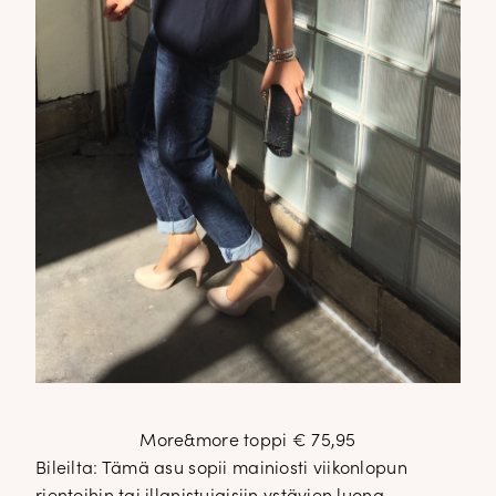
More&more toppi € 75,95
Bileilta: Tämä asu sopii mainiosti viikonlopun