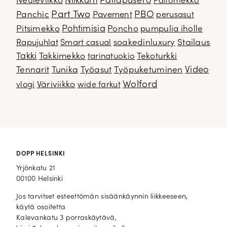
Neuleviikko
Nilkkurit
Paitapusero
Pallomekko
Part Two
PBO
Panchic
Pavement
perusasut
Pitsimekko
Pohtimisia
Poncho
pumpulia iholle
soakedinluxury
Stailaus
Rapujuhlat
Smart casual
Takki
Takkimekko
Tekoturkki
tarinatuokio
Video
Tennarit
Tunika
Työasut
Työpuketuminen
Wolford
Väriviikko
vlogi
wide farkut
DOPP HELSINKI
Yrjönkatu 21
00100 Helsinki
Jos tarvitset esteettömän sisäänkäynnin liikkeeseen,
käytä osoitetta
Kalevankatu 3 porraskäytävä,