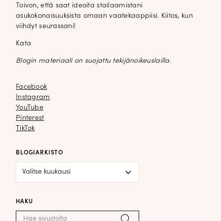
Toivon, että saat ideoita stailaamistani
asukokonaisuuksista omaan vaatekaappiisi. Kiitos, kun
viihdyt seurassani!
Kata
Blogin materiaali on suojattu tekijänoikeuslailla.
Facebook
Facebook
Instagram
Instagram
YouTube
YouTube
Pinterest
Pinterest
TikTok
TikTok
BLOGIARKISTO
Blogiarkisto
HAKU
Haku:
Hae