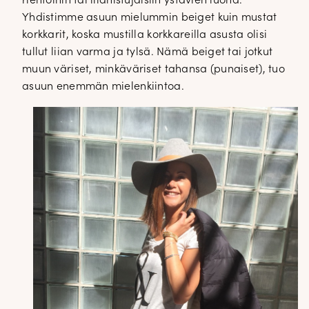
rientoihin tai illanistujaisiin ystävien luona.
Yhdistimme asuun mielummin beiget kuin mustat
korkkarit, koska mustilla korkkareilla asusta olisi
tullut liian varma ja tylsä. Nämä beiget tai jotkut
muun väriset, minkäväriset tahansa (punaiset), tuo
asuun enemmän mielenkiintoa.