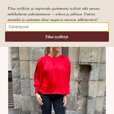
Fleeceliivi tuo pukevuuttaa ja lämpöä
Tilaa tyylikirje ja inspiroidu ajattomasta tyylistä sekä uusista
näkökulmista pukeutumiseen — arkeen ja juhlaan. Uutiset,
LUE POSTAUS
uutuudet ja ajattomat ideat saapuvat suoraan sähköpostiisi!
Tilaa tyylikirje