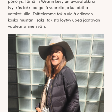
pönötys. Tämä In Wearin kevytuntuvavatakki on
tyylikäs takki beigellä vuorella ja kultaisilla
vetoketjuilla. Esittelemme takin vielä erikseen,
koska mustan lisäksi takista löytyy upea jäätävän
vaaleansininen väri.