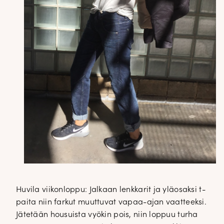
Huvila viikonloppu: Jalkaan lenkkarit ja yläosaksi t-
paita niin farkut muuttuvat vapaa-ajan vaatteeksi.
Jätetään housuista vyökin pois, niin loppuu turha