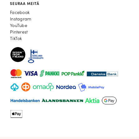
SEURAA MEITÄ
Facebook
Facebook
Instagram
Instagram
YouTube
YouTube
Pinterest
Pinterest
TikTok
TikTok