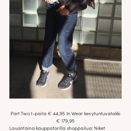
Part Two t-paita € 44,95 In Wear kevytuntuvatakki
€ 179,95
Lauantaina kauppatorilla shoppailua: Niket