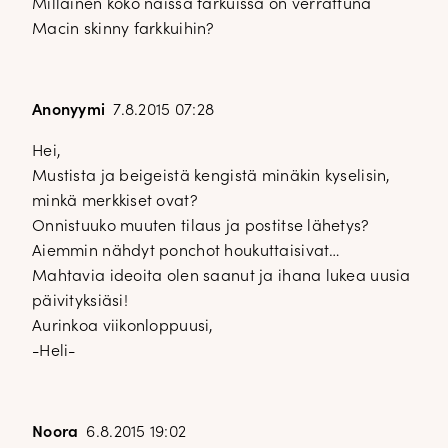
Millainen koko näissä farkuissa on verrattuna
Macin skinny farkkuihin?
Anonyymi
7.8.2015 07:28
Hei,
Mustista ja beigeistä kengistä minäkin kyselisin,
minkä merkkiset ovat?
Onnistuuko muuten tilaus ja postitse lähetys?
Aiemmin nähdyt ponchot houkuttaisivat…
Mahtavia ideoita olen saanut ja ihana lukea uusia
päivityksiäsi!
Aurinkoa viikonloppuusi,
-Heli-
Noora
6.8.2015 19:02