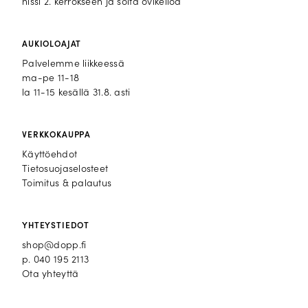
hissi 2. kerrokseen ja soita ovikelloa
AUKIOLOAJAT
Palvelemme liikkeessä
ma-pe 11-18
la 11-15 kesällä 31.8. asti
VERKKOKAUPPA
Käyttöehdot
Tietosuojaselosteet
Toimitus & palautus
YHTEYSTIEDOT
shop@dopp.fi
p.
040 195 2113
Ota yhteyttä