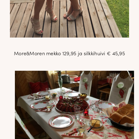
More&Moren mekko 129,95 ja silkkihuivi € 45,95