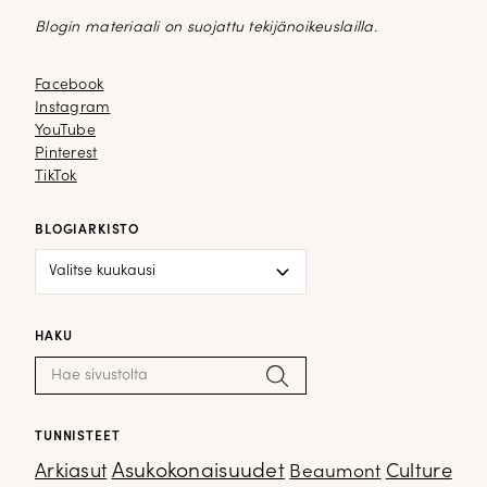
Blogin materiaali on suojattu tekijänoikeuslailla.
Facebook
Facebook
Instagram
Instagram
YouTube
YouTube
Pinterest
Pinterest
TikTok
TikTok
BLOGIARKISTO
Blogiarkisto
HAKU
Haku:
Hae
TUNNISTEET
Arkiasut
Asukokonaisuudet
Culture
Beaumont