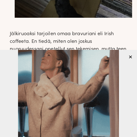
Jälkiruoaksi tarjoilen omaa bravuriani eli Irish
coffeeta. En tiedä, miten olen joskus
nuoruudessani opetellut sen tekemisen, mutta teen
✕
sen yleensä aina huvilalla jälkkäriksi. Eli lasiin
laitetaan hieman Jameson viskiä ja fariinisokeria.
Päälle kaadetaan kuumaa kahvia, Presidentin
tumma paahtoa.