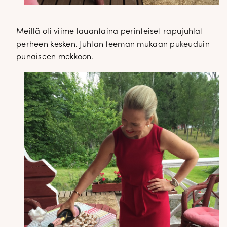
Meillä oli viime lauantaina perinteiset rapujuhlat
perheen kesken. Juhlan teeman mukaan pukeuduin
punaiseen mekkoon.