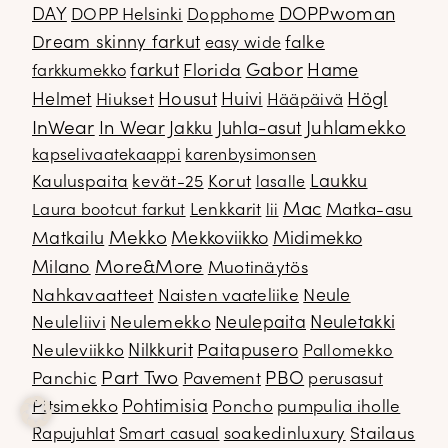
DOPPwoman
DAY
DOPP Helsinki
Dopphome
Dream skinny farkut
falke
easy wide
Gabor
farkut
Florida
Hame
farkkumekko
Housut
Högl
Helmet
Hiukset
Huivi
Hääpäivä
InWear
In Wear
Juhla-asut
Juhlamekko
Jakku
kapselivaatekaappi
karenbysimonsen
Kauluspaita
kevät-25
Korut
Laukku
lasalle
Mac
Lenkkarit
Matka-asu
Laura bootcut farkut
lii
Mekko
Matkailu
Mekkoviikko
Midimekko
Milano
More&More
Muotinäytös
Nahkavaatteet
Naisten vaateliike
Neule
Neuletakki
Neuleliivi
Neulemekko
Neulepaita
Neuleviikko
Nilkkurit
Paitapusero
Pallomekko
Part Two
PBO
Panchic
Pavement
perusasut
Pitsimekko
Pohtimisia
Poncho
pumpulia iholle
soakedinluxury
Stailaus
Rapujuhlat
Smart casual