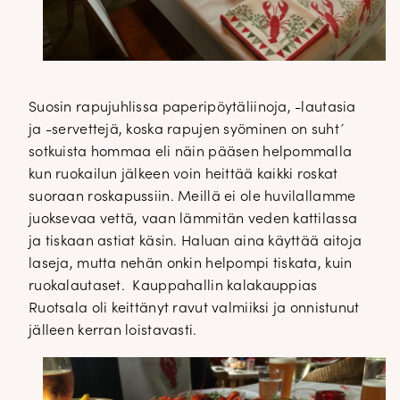
Suosin rapujuhlissa paperipöytäliinoja, -lautasia
ja -servettejä, koska rapujen syöminen on suht´
sotkuista hommaa eli näin pääsen helpommalla
kun ruokailun jälkeen voin heittää kaikki roskat
suoraan roskapussiin. Meillä ei ole huvilallamme
juoksevaa vettä, vaan lämmitän veden kattilassa
ja tiskaan astiat käsin. Haluan aina käyttää aitoja
laseja, mutta nehän onkin helpompi tiskata, kuin
ruokalautaset. Kauppahallin kalakauppias
Ruotsala oli keittänyt ravut valmiiksi ja onnistunut
jälleen kerran loistavasti.