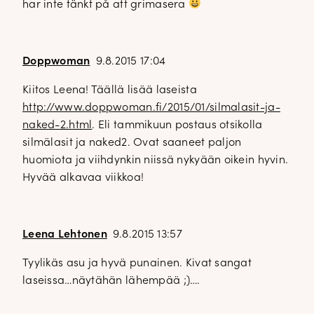
har inte tänkt på att grimasera
Doppwoman
9.8.2015 17:04
Kiitos Leena! Täällä lisää laseista
http://www.doppwoman.fi/2015/01/silmalasit-ja-
naked-2.html
. Eli tammikuun postaus otsikolla
silmälasit ja naked2. Ovat saaneet paljon
huomiota ja viihdynkin niissä nykyään oikein hyvin.
Hyvää alkavaa viikkoa!
Leena Lehtonen
9.8.2015 13:57
Tyylikäs asu ja hyvä punainen. Kivat sangat
laseissa…näytähän lähempää ;)….