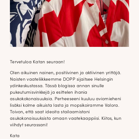
Tervetuloa Katan seuraan!
Olen aikuinen nainen, positiivinen ja aktiivinen yrittäjä.
Naisten vaateliikkeemme DOPP sijaitsee Helsingin
ydinkeskustassa. Tässä blogissa annan sinulle
pukeutumisvinkkejä ja esittelen ihania
asukokokonaisuuksia. Perheeseeni kuuluu aviomieheni
lisäksi kolme aikuista lasta ja mopsikoiramme Valora.
Toivon, että saat ideoita stailaamistani
asukokonaisuuksista omaan vaatekaappiisi. Kiitos, kun
viihdyt seurassani!
Kata