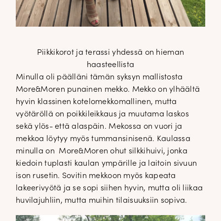
Piikkikorot ja terassi yhdessä on hieman
haasteellista
Minulla oli päälläni tämän syksyn mallistosta
More&Moren punainen mekko. Mekko on ylhäältä
hyvin klassinen kotelomekkomallinen, mutta
vyötäröllä on poikkileikkaus ja muutama laskos
sekä ylös- että alaspäin. Mekossa on vuori ja
mekkoa löytyy myös tummansinisenä. Kaulassa
minulla on More&Moren ohut silkkihuivi, jonka
kiedoin tuplasti kaulan ympärille ja laitoin sivuun
ison rusetin. Sovitin mekkoon myös kapeata
lakeerivyötä ja se sopi siihen hyvin, mutta oli liikaa
huvilajuhliin, mutta muihin tilaisuuksiin sopiva.