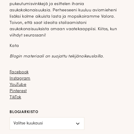
pukeutumisvinkkejä ja esittelen ihania
asukokokonaisuuksia. Perheeseeni kuuluu aviomieheni
lisäksi kolme aikuista lasta ja mopsikoiramme Valora.
Toivon, että saat ideoita stailaamistani
asukokonaisuuksista omaan vaatekaappiisi. Kiitos, kun
viihdyt seurassani!
Kata
Blogin materiaali on suojattu tekijänoikeuslailla.
Facebook
Facebook
Instagram
Instagram
YouTube
YouTube
Pinterest
Pinterest
TikTok
TikTok
BLOGIARKISTO
Blogiarkisto