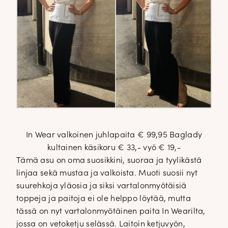
In Wear valkoinen juhlapaita € 99,95 Baglady
kultainen käsikoru € 33,- vyö € 19,-
Tämä asu on oma suosikkini, suoraa ja tyylikästä
linjaa sekä mustaa ja valkoista. Muoti suosii nyt
suurehkoja yläosia ja siksi vartalonmyötäisiä
toppeja ja paitoja ei ole helppo löytää, mutta
tässä on nyt vartalonmyötäinen paita In Wearilta,
jossa on vetoketju selässä. Laitoin ketjuvyön,