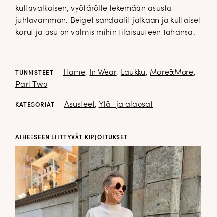
kultavalkoisen, vyötärölle tekemään asusta
juhlavamman. Beiget sandaalit jalkaan ja kultaiset
korut ja asu on valmis mihin tilaisuuteen tahansa.
Hame
,
In Wear
,
Laukku
,
More&More
,
TUNNISTEET
Part Two
Asusteet
,
Ylä- ja alaosat
KATEGORIAT
AIHEESEEN LIITTYVÄT KIRJOITUKSET