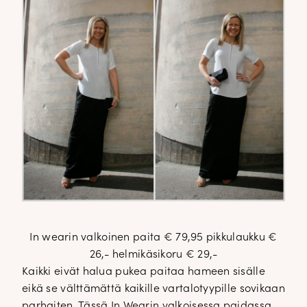
In wearin valkoinen paita € 79,95 pikkulaukku €
26,- helmikäsikoru € 29,-
Kaikki eivät halua pukea paitaa hameen sisälle
eikä se välttämättä kaikille vartalotyypille sovikaan
parhaiten. Tässä In Wearin valkoisessa paidassa