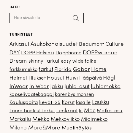
HAKU
Haku:
Hae
TUNNISTEET
Arkiasut
Asukokonaisuudet
Culture
Beaumont
DOPPwoman
DAY
DOPP Helsinki
Dopphome
Dream skinny farkut
falke
easy wide
Gabor
farkut
Florida
Hame
farkkumekko
Housut
Högl
Helmet
Hiukset
Huivi
Hääpäivä
InWear
In Wear
Juhla-asut
Juhlamekko
Jakku
kapselivaatekaappi
karenbysimonsen
Kauluspaita
kevät-25
Korut
Laukku
lasalle
Mac
Lenkkarit
Matka-asu
Laura bootcut farkut
lii
Mekko
Matkailu
Mekkoviikko
Midimekko
Milano
More&More
Muotinäytös