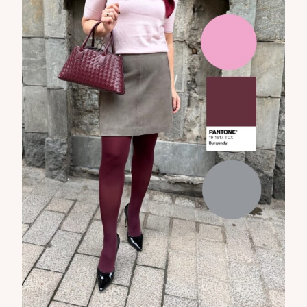
DOPP tyylikirje!
Tilaa tyylikirje ja inspiroidu ajattomasta tyylistä sekä uusista
näkökulmista pukeutumiseen — arkeen ja juhlaan. Uutiset,
uutuudet ja ajattomat ideat saapuvat suoraan sähköpostiisi!
Tilaa tyylikirje