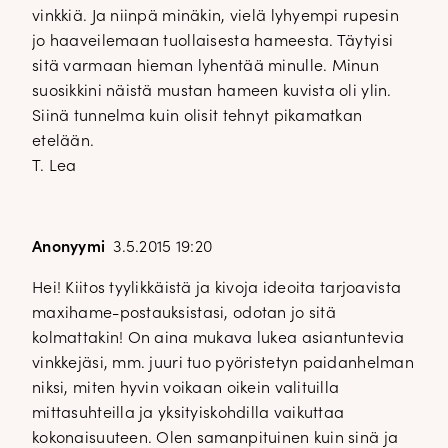
vinkkiä. Ja niinpä minäkin, vielä lyhyempi rupesin
jo haaveilemaan tuollaisesta hameesta. Täytyisi
sitä varmaan hieman lyhentää minulle. Minun
suosikkini näistä mustan hameen kuvista oli ylin.
Siinä tunnelma kuin olisit tehnyt pikamatkan
etelään.
T. Lea
Anonyymi
3.5.2015 19:20
Hei! Kiitos tyylikkäistä ja kivoja ideoita tarjoavista
maxihame-postauksistasi, odotan jo sitä
kolmattakin! On aina mukava lukea asiantuntevia
vinkkejäsi, mm. juuri tuo pyöristetyn paidanhelman
niksi, miten hyvin voikaan oikein valituilla
mittasuhteilla ja yksityiskohdilla vaikuttaa
kokonaisuuteen. Olen samanpituinen kuin sinä ja