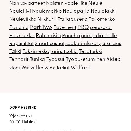
Nahkavaatteet
Naisten vaateliike
Neule
Neuletakki
Neuleliivi
Neulemekko
Neulepaita
Neuleviikko
Nilkkurit
Paitapusero
Pallomekko
Part Two
PBO
Panchic
Pavement
perusasut
Pitsimekko
Pohtimisia
Poncho
pumpulia iholle
soakedinluxury
Stailaus
Rapujuhlat
Smart casual
Takki
Takkimekko
Tekoturkki
tarinatuokio
Video
Tennarit
Tunika
Työasut
Työpuketuminen
Wolford
Väriviikko
vlogi
wide farkut
DOPP HELSINKI
Yrjönkatu 21
00100 Helsinki