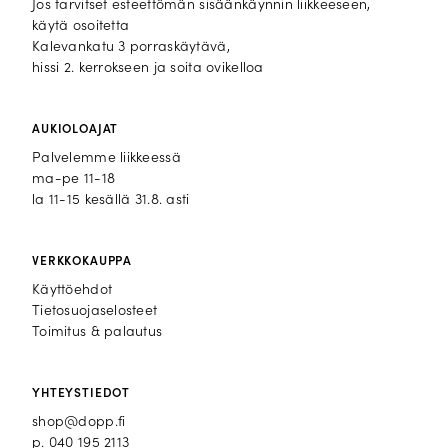
Jos tarvitset esteettömän sisäänkäynnin liikkeeseen,
käytä osoitetta
Kalevankatu 3 porraskäytävä,
hissi 2. kerrokseen ja soita ovikelloa
AUKIOLOAJAT
Palvelemme liikkeessä
ma-pe 11-18
la 11-15 kesällä 31.8. asti
VERKKOKAUPPA
Käyttöehdot
Tietosuojaselosteet
Toimitus & palautus
YHTEYSTIEDOT
shop@dopp.fi
p.
040 195 2113