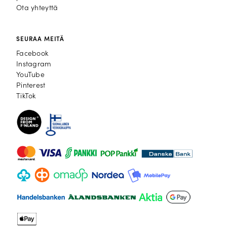
Ota yhteyttä
SEURAA MEITÄ
Facebook
Facebook
Instagram
Instagram
YouTube
YouTube
Pinterest
Pinterest
TikTok
TikTok