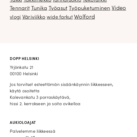
Takki
Takkimekko
Tekoturkki
tarinatuokio
Video
Tennarit
Tunika
Työasut
Työpuketuminen
Wolford
Väriviikko
vlogi
wide farkut
DOPP HELSINKI
Yrjönkatu 21
00100 Helsinki
Jos tarvitset esteettömän sisäänkäynnin liikkeeseen,
käytä osoitetta
Kalevankatu 3 porraskäytävä,
hissi 2. kerrokseen ja soita ovikelloa
AUKIOLOAJAT
Palvelemme liikkeessä