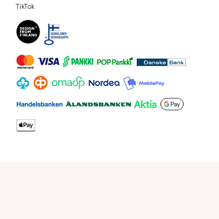
TikTok
TikTok