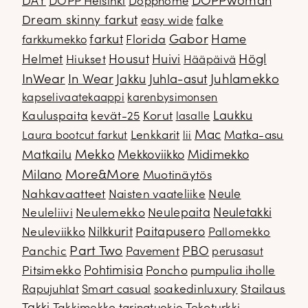
DOPPwoman
DAY
DOPP Helsinki
Dopphome
Dream skinny farkut
falke
easy wide
Gabor
farkut
Florida
Hame
farkkumekko
Housut
Högl
Helmet
Hiukset
Huivi
Hääpäivä
InWear
In Wear
Juhla-asut
Juhlamekko
Jakku
kapselivaatekaappi
karenbysimonsen
Kauluspaita
kevät-25
Korut
Laukku
lasalle
Mac
Lenkkarit
Matka-asu
Laura bootcut farkut
lii
Mekko
Matkailu
Mekkoviikko
Midimekko
Milano
More&More
Muotinäytös
Nahkavaatteet
Naisten vaateliike
Neule
Neuletakki
Neuleliivi
Neulemekko
Neulepaita
Neuleviikko
Nilkkurit
Paitapusero
Pallomekko
Part Two
PBO
Panchic
Pavement
perusasut
Pitsimekko
Pohtimisia
Poncho
pumpulia iholle
soakedinluxury
Stailaus
Rapujuhlat
Smart casual