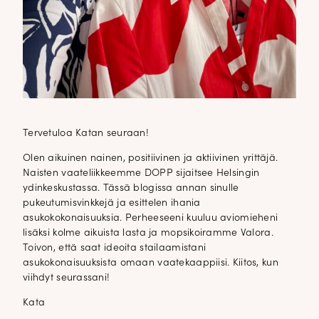
Tervetuloa Katan seuraan!
Olen aikuinen nainen, positiivinen ja aktiivinen yrittäjä.
Naisten vaateliikkeemme DOPP sijaitsee Helsingin
ydinkeskustassa. Tässä blogissa annan sinulle
pukeutumisvinkkejä ja esittelen ihania
asukokokonaisuuksia. Perheeseeni kuuluu aviomieheni
lisäksi kolme aikuista lasta ja mopsikoiramme Valora.
Toivon, että saat ideoita stailaamistani
asukokonaisuuksista omaan vaatekaappiisi. Kiitos, kun
viihdyt seurassani!
Kata