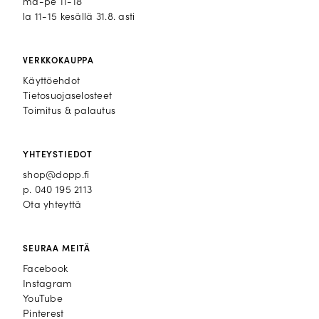
ma-pe 11-18
la 11-15 kesällä 31.8. asti
VERKKOKAUPPA
Käyttöehdot
Tietosuojaselosteet
Toimitus & palautus
YHTEYSTIEDOT
shop@dopp.fi
p.
040 195 2113
Ota yhteyttä
SEURAA MEITÄ
Facebook
Facebook
Instagram
Instagram
YouTube
YouTube
Pinterest
Pinterest