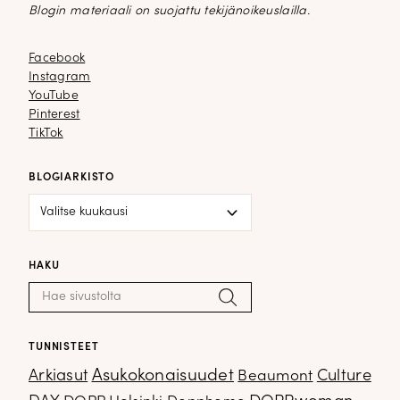
Blogin materiaali on suojattu tekijänoikeuslailla.
Facebook
Facebook
Instagram
Instagram
YouTube
YouTube
Pinterest
Pinterest
TikTok
TikTok
BLOGIARKISTO
Blogiarkisto
HAKU
Haku:
Hae
TUNNISTEET
Arkiasut
Asukokonaisuudet
Culture
Beaumont