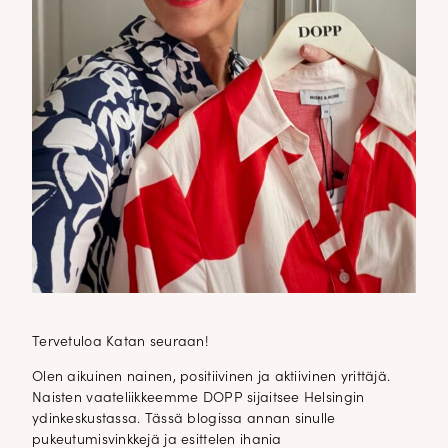
Tilaa tyylikirje ja inspiroidu ajattomasta tyylistä sekä uusista
näkökulmista pukeutumiseen — arkeen ja juhlaan. Uutiset,
uutuudet ja ajattomat ideat saapuvat suoraan sähköpostiisi!
Tilaa tyylikirje
Tervetuloa Katan seuraan!
Olen aikuinen nainen, positiivinen ja aktiivinen yrittäjä.
Naisten vaateliikkeemme DOPP sijaitsee Helsingin
ydinkeskustassa. Tässä blogissa annan sinulle
pukeutumisvinkkejä ja esittelen ihania