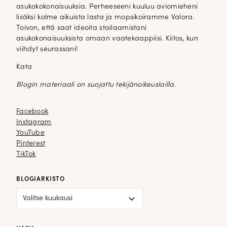
asukokokonaisuuksia. Perheeseeni kuuluu aviomieheni
lisäksi kolme aikuista lasta ja mopsikoiramme Valora.
Toivon, että saat ideoita stailaamistani
asukokonaisuuksista omaan vaatekaappiisi. Kiitos, kun
viihdyt seurassani!
Kata
Blogin materiaali on suojattu tekijänoikeuslailla.
Facebook
Facebook
Instagram
Instagram
YouTube
YouTube
Pinterest
Pinterest
TikTok
TikTok
BLOGIARKISTO
Blogiarkisto