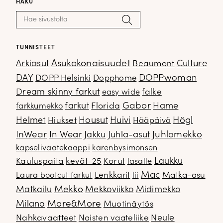
HAKU
Haku:
Hae
TUNNISTEET
Arkiasut
Asukokonaisuudet
Culture
Beaumont
DOPPwoman
DAY
DOPP Helsinki
Dopphome
Dream skinny farkut
falke
easy wide
Gabor
farkut
Florida
Hame
farkkumekko
Housut
Högl
Helmet
Hiukset
Huivi
Hääpäivä
InWear
In Wear
Juhla-asut
Juhlamekko
Jakku
kapselivaatekaappi
karenbysimonsen
Kauluspaita
kevät-25
Korut
Laukku
lasalle
Mac
Lenkkarit
Matka-asu
Laura bootcut farkut
lii
Mekko
Matkailu
Mekkoviikko
Midimekko
Milano
More&More
Muotinäytös
Nahkavaatteet
Naisten vaateliike
Neule