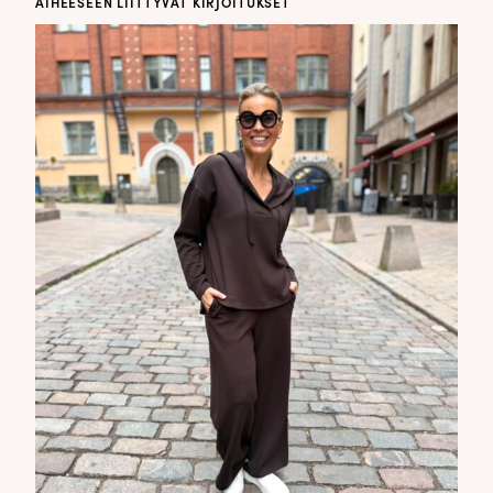
AIHEESEEN LIITTYVÄT KIRJOITUKSET