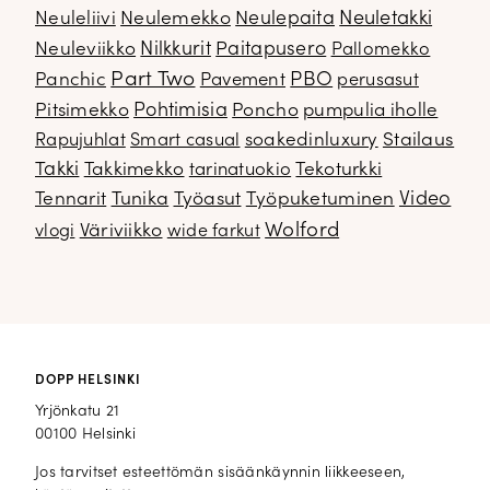
Neuletakki
Neuleliivi
Neulemekko
Neulepaita
Neuleviikko
Nilkkurit
Paitapusero
Pallomekko
Part Two
PBO
Panchic
Pavement
perusasut
Pitsimekko
Pohtimisia
Poncho
pumpulia iholle
soakedinluxury
Stailaus
Rapujuhlat
Smart casual
Takki
Takkimekko
Tekoturkki
tarinatuokio
Video
Tennarit
Tunika
Työasut
Työpuketuminen
Wolford
Väriviikko
vlogi
wide farkut
DOPP HELSINKI
Yrjönkatu 21
00100 Helsinki
Jos tarvitset esteettömän sisäänkäynnin liikkeeseen,