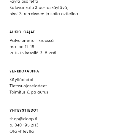
käytä osoitetta
Kalevankatu 3 porraskäytävä,
hissi 2. kerrokseen ja soita ovikelloa
AUKIOLOAJAT
Palvelemme liikkeessä
ma-pe 11-18
la 11-15 kesällä 31.8. asti
VERKKOKAUPPA
Käyttöehdot
Tietosuojaselosteet
Toimitus & palautus
YHTEYSTIEDOT
shop@dopp.fi
p.
040 195 2113
Ota yhteyttä