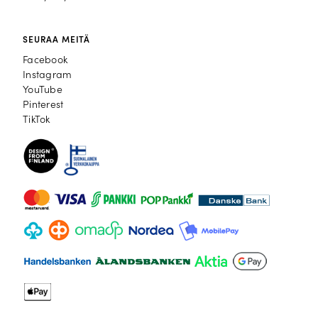
SEURAA MEITÄ
Facebook
Facebook
Instagram
Instagram
YouTube
YouTube
Pinterest
Pinterest
TikTok
TikTok