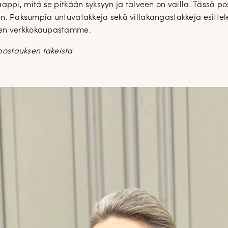
ppi, mitä se pitkään syksyyn ja talveen on vailla. Tässä pos
 talven. Paksumpia untuvatakkeja sekä villakangastakkeja e
een verkkokaupastamme.
postauksen takeista