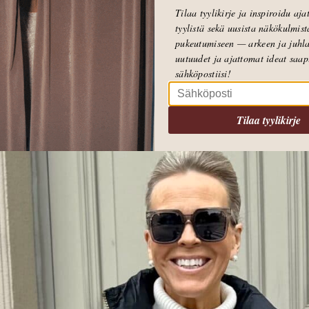
Tilaa tyylikirje ja inspiroidu aj
tyylistä sekä uusista näkökulmist
pukeutumiseen — arkeen ja juhla
uutuudet ja ajattomat ideat saa
sähköpostiisi!
Tilaa tyylikirje