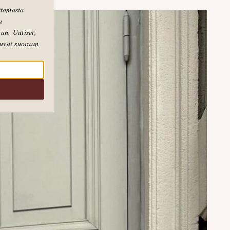
attomasta
a
an. Uutiset,
puvat suoraan