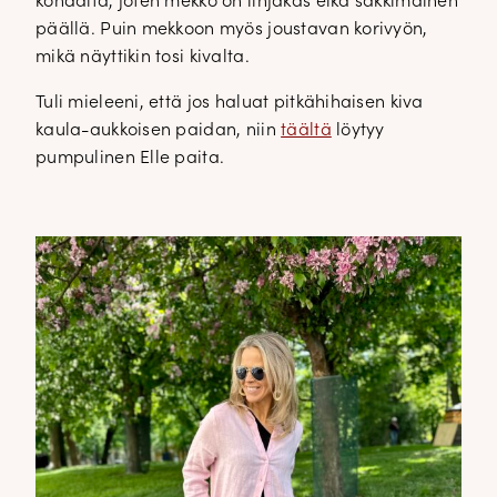
kohdalta, joten mekko on linjakas eikä säkkimäinen
päällä. Puin mekkoon myös joustavan korivyön,
mikä näyttikin tosi kivalta.
Tuli mieleeni, että jos haluat pitkähihaisen kiva
kaula-aukkoisen paidan, niin
täältä
löytyy
pumpulinen Elle paita.