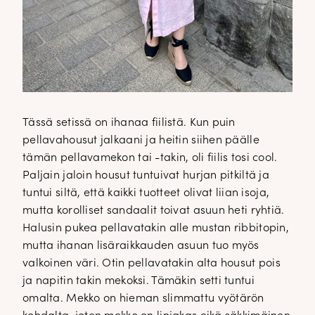
Tässä setissä on ihanaa fiilistä. Kun puin
pellavahousut jalkaani ja heitin siihen päälle
tämän pellavamekon tai -takin, oli fiilis tosi cool.
Paljain jaloin housut tuntuivat hurjan pitkiltä ja
tuntui siltä, että kaikki tuotteet olivat liian isoja,
mutta korolliset sandaalit toivat asuun heti ryhtiä.
Halusin pukea pellavatakin alle mustan ribbitopin,
mutta ihanan lisäraikkauden asuun tuo myös
valkoinen väri. Otin pellavatakin alta housut pois
ja napitin takin mekoksi. Tämäkin setti tuntui
omalta. Mekko on hieman slimmattu vyötärön