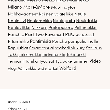
Mekko
Matkailu
Mekkoviikko
Midimekko
Milano
More&More
Muotinäytös
Nahkavaatteet
Naisten vaateliike
Neule
Neuletakki
Neuleliivi
Neulemekko
Neulepaita
Neuleviikko
Nilkkurit
Paitapusero
Pallomekko
Part Two
PBO
Panchic
Pavement
perusasut
Pitsimekko
Pohtimisia
Poncho
pumpulia iholle
soakedinluxury
Stailaus
Rapujuhlat
Smart casual
Takki
Takkimekko
Tekoturkki
tarinatuokio
Video
Tennarit
Tunika
Työasut
Työpuketuminen
Wolford
Väriviikko
vlogi
wide farkut
DOPP HELSINKI
Yrjönkatu 21