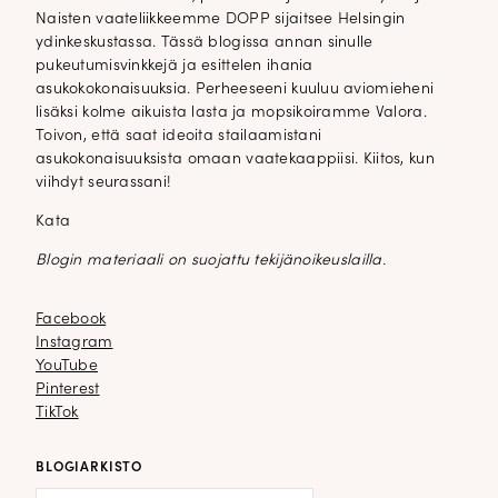
Naisten vaateliikkeemme DOPP sijaitsee Helsingin
ydinkeskustassa. Tässä blogissa annan sinulle
pukeutumisvinkkejä ja esittelen ihania
asukokokonaisuuksia. Perheeseeni kuuluu aviomieheni
lisäksi kolme aikuista lasta ja mopsikoiramme Valora.
Toivon, että saat ideoita stailaamistani
asukokonaisuuksista omaan vaatekaappiisi. Kiitos, kun
viihdyt seurassani!
Kata
Blogin materiaali on suojattu tekijänoikeuslailla.
Facebook
Facebook
Instagram
Instagram
YouTube
YouTube
Pinterest
Pinterest
TikTok
TikTok
BLOGIARKISTO