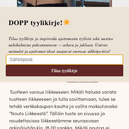
Marketta kukista. Oletko sinä jo istuttanut
kesäkukat?
DOPP tyylikirje!
HUOM: Jotta posti ehtii toimittamaan tuotteet
lauantain juhliin, teethän tilauksen tänään klo.
Tilaa tyylikirje ja inspiroidu ajattomasta tyylistä sekä uusista
14.00 mennessä
näkökulmista pukeutumiseen — arkeen ja juhlaan. Uutiset,
uutuudet ja ajattomat ideat saapuvat suoraan sähköpostiisi!
Verkkokauppamme
p
alvelee 24/7. Ennen klo. 14.00
tehdyt tilaukset lähtevät samana päivänä ma-pe.
Yli € 50,00 tilaukset toimitamme veloituksetta.
Tilaa tyylikirje
Vastaamme tuotetiedusteluihin/tilauksiin
liikkeemme aukioloaikoina
shop@dopp.fi
Tuotteen varaus liikkeeseen:
Mikäli haluaa varata
tuotteen liikkeeseen ja tulla sovittamaan, tulee se
tehdä verkkokaupan kautta ja valita maksutavaksi
”Nouto Liikkeestä”. Tällöin tuote on sivussa ja
noudettavissa liikkeestämme seuraavaan
arkipäivään klo. 18.00 saakka. Mikäli noutoa ei