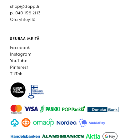
shop@dopp.fi
p.
040 195 2113
Ota yhteyttä
SEURAA MEITÄ
Facebook
Facebook
Instagram
Instagram
YouTube
YouTube
Pinterest
Pinterest
TikTok
TikTok