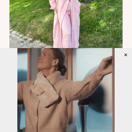
✕
Istutin sunnuntaina ulkokukat ruukkuihin. Olen kuusi
vuotta laittanut valkoisia Marketta kukkia, mutta
nyt kun en niitä saanut, vaihdoin kukat punaisiin
Marketta kukkiin. Aluksi mietin, että nyt ei mene
nappiin, mutta olin väärässä. Kunhan ne vähän
pääsevät kasvamaan, otan teille kuvat punaisista