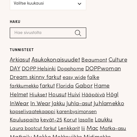
Blogiarkisto
HAKU
Haku:
Hae
TUNNISTEET
Arkiasut
Asukokonaisuudet
Culture
Beaumont
DOPPwoman
DAY
DOPP Helsinki
Dopphome
Dream skinny farkut
falke
easy wide
Gabor
farkut
Florida
Hame
farkkumekko
Housut
Högl
Helmet
Hiukset
Huivi
Hääpäivä
InWear
In Wear
Juhla-asut
Juhlamekko
Jakku
kapselivaatekaappi
karenbysimonsen
Kauluspaita
kevät-25
Korut
Laukku
lasalle
Mac
Lenkkarit
Matka-asu
Laura bootcut farkut
lii