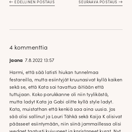
EDELLINEN POSTAUS
SEURAAVA POSTAUS
4 kommenttia
Jaana
7.8.2022 13:57
Harmi, että sää latisti hiukan tunnelmaa
festareilla, mutta esiintyjät kruunasivat kyllä kaiken
sekä se, että Kata sai tavattua äitiään että
tuttujaan. Koko porukkanne oli niin tyylikästä,
mutta ladyt Kata ja Gabi olitte kyllä style ladyt.
Kata, muistathan että kenkiä saa aina uusia. Jos
sää olisi sallinut ja Lauri Tähkä sekä Kaija K olisivat
päässeet esiintymään, niin siinä jammaillessa olisi
wedget taatusti kuivuneet ja karistaneet kurat. Nyt