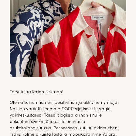
Tervetuloa Katan seuraan!
Olen aikuinen nainen, positiivinen ja aktiivinen yrittäjä.
Naisten vaateliikkeemme DOPP sijaitsee Helsingin
ydinkeskustassa. Tässä blogissa annan sinulle
pukeutumisvinkkejä ja esittelen ihania
asukokokonaisuuksia. Perheeseeni kuuluu aviomieheni
lisäksi kolme aikuista lasta ja mopsikoiramme Valora.