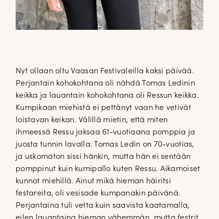
Nyt ollaan oltu Vaasan Festivaleilla kaksi päivää.
Perjantain kohokohtana oli nähdä Tomas Ledinin
keikka ja lauantain kohokohtana oli Ressun keikka.
Kumpikaan miehistä ei pettänyt vaan he vetivät
loistavan keikan. Välillä mietin, että miten
ihmeessä Ressu jaksaa 61-vuotiaana pomppia ja
juosta tunnin lavalla. Tomas Ledin on 70-vuotias,
ja uskomaton sissi hänkin, mutta hän ei sentään
pomppinut kuin kumipallo kuten Ressu. Aikamoiset
kunnot miehillä. Ainut mikä hieman häiritsi
festareita, oli vesisade kumpanakin päivänä.
Perjantaina tuli vetta kuin saavista kaatamalla,
eilen lauantaina hieman vähemmän, mutta festrit