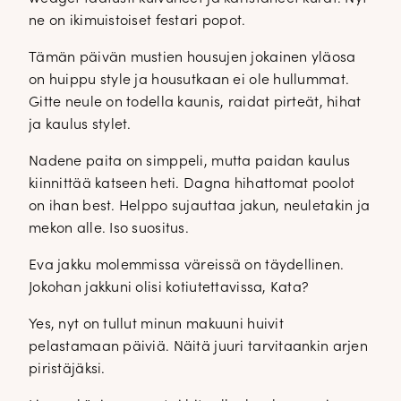
ne on ikimuistoiset festari popot.
Tämän päivän mustien housujen jokainen yläosa
on huippu style ja housutkaan ei ole hullummat.
Gitte neule on todella kaunis, raidat pirteät, hihat
ja kaulus stylet.
Nadene paita on simppeli, mutta paidan kaulus
kiinnittää katseen heti. Dagna hihattomat poolot
on ihan best. Helppo sujauttaa jakun, neuletakin ja
mekon alle. Iso suositus.
Eva jakku molemmissa väreissä on täydellinen.
Jokohan jakkuni olisi kotiutettavissa, Kata?
Yes, nyt on tullut minun makuuni huivit
pelastamaan päiviä. Näitä juuri tarvitaankin arjen
piristäjäksi.