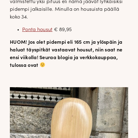
valmistettu yksi pituus eli nämä jäävät lyhkäisiksi
pidempi jalkaisille. Minulla on housuista päällä
koko 34.
Ponta housut
€ 89,95
HUOM! Jos olet pidempi eli 165 cm ja ylöspäin ja
haluat täyspitkät vastaavat housut, niin saat ne
ensi viikolla! Seuraa blogia ja verkkokauppaa,
tulossa ovat