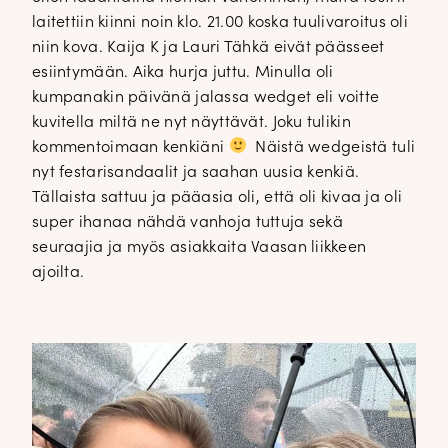
laitettiin kiinni noin klo. 21.00 koska tuulivaroitus oli
niin kova. Kaija K ja Lauri Tähkä eivät päässeet
esiintymään. Aika hurja juttu. Minulla oli
kumpanakin päivänä jalassa wedget eli voitte
kuvitella miltä ne nyt näyttävät. Joku tulikin
kommentoimaan kenkiäni
Näistä wedgeistä tuli
nyt festarisandaalit ja saahan uusia kenkiä.
Tällaista sattuu ja pääasia oli, että oli kivaa ja oli
super ihanaa nähdä vanhoja tuttuja sekä
seuraajia ja myös asiakkaita Vaasan liikkeen
ajoilta.