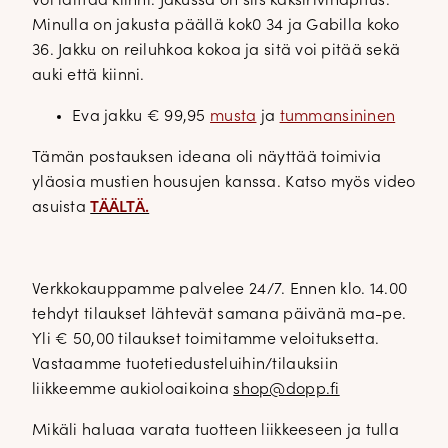
voi laittaa kiinni. Jakussa on siis kaksirivinapitus.
Minulla on jakusta päällä kok0 34 ja Gabilla koko
36. Jakku on reiluhkoa kokoa ja sitä voi pitää sekä
auki että kiinni.
Eva jakku € 99,95
musta
ja
tummansininen
Tämän postauksen ideana oli näyttää toimivia
yläosia mustien housujen kanssa. Katso myös video
asuista
TÄÄLTÄ.
Verkkokauppamme palvelee 24/7. Ennen klo. 14.00
tehdyt tilaukset lähtevät samana päivänä ma-pe.
Yli € 50,00 tilaukset toimitamme veloituksetta.
Vastaamme tuotetiedusteluihin/tilauksiin
liikkeemme aukioloaikoina
shop@dopp.fi
Mikäli haluaa varata tuotteen liikkeeseen ja tulla