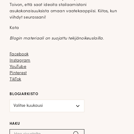
Toivon, että saat ideoita stailaamistani
asukokonaisuuksista omaan vaatekaappiisi. Kiitos, kun
viihdyt seurassani!
Kata
Blogin materiaali on suojattu tekijänoikeuslailla.
Facebook
Facebook
Instagram
Instagram
YouTube
YouTube
Pinterest
Pinterest
TikTok
TikTok
BLOGIARKISTO
Blogiarkisto
HAKU
Haku:
Hae