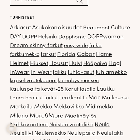
TUNNISTEET
Arkiasut
Asukokonaisuudet
Culture
Beaumont
DOPPwoman
DAY
DOPP Helsinki
Dopphome
Dream skinny farkut
falke
easy wide
Gabor
farkut
Florida
Hame
farkkumekko
Housut
Högl
Helmet
Hiukset
Huivi
Hääpäivä
InWear
In Wear
Juhla-asut
Juhlamekko
Jakku
kapselivaatekaappi
karenbysimonsen
Kauluspaita
kevät-25
Korut
Laukku
lasalle
Mac
Lenkkarit
Matka-asu
Laura bootcut farkut
lii
Mekko
Matkailu
Mekkoviikko
Midimekko
Milano
More&More
Muotinäytös
Nahkavaatteet
Naisten vaateliike
Neule
Neuletakki
Neuleliivi
Neulemekko
Neulepaita