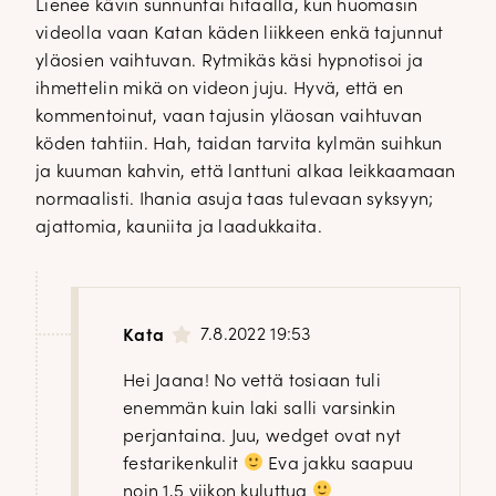
Lienee kävin sunnuntai hitaalla, kun huomasin
videolla vaan Katan käden liikkeen enkä tajunnut
yläosien vaihtuvan. Rytmikäs käsi hypnotisoi ja
ihmettelin mikä on videon juju. Hyvä, että en
kommentoinut, vaan tajusin yläosan vaihtuvan
köden tahtiin. Hah, taidan tarvita kylmän suihkun
ja kuuman kahvin, että lanttuni alkaa leikkaamaan
normaalisti. Ihania asuja taas tulevaan syksyyn;
ajattomia, kauniita ja laadukkaita.
7.8.2022 19:53
Kata
Hei Jaana! No vettä tosiaan tuli
enemmän kuin laki salli varsinkin
perjantaina. Juu, wedget ovat nyt
festarikenkulit
Eva jakku saapuu
noin 1,5 viikon kuluttua