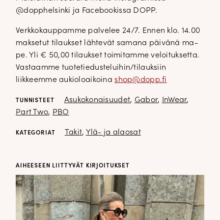
@dopphelsinki ja Facebookissa DOPP.
Verkkokauppamme palvelee 24/7. Ennen klo. 14.00
maksetut tilaukset lähtevät samana päivänä ma-
pe. Yli € 50,00 tilaukset toimitamme veloituksetta.
Vastaamme tuotetiedusteluihin/tilauksiin
liikkeemme aukioloaikoina
shop@dopp.fi
Asukokonaisuudet
,
Gabor
,
InWear
,
TUNNISTEET
Part Two
,
PBO
Takit
,
Ylä- ja alaosat
KATEGORIAT
AIHEESEEN LIITTYVÄT KIRJOITUKSET