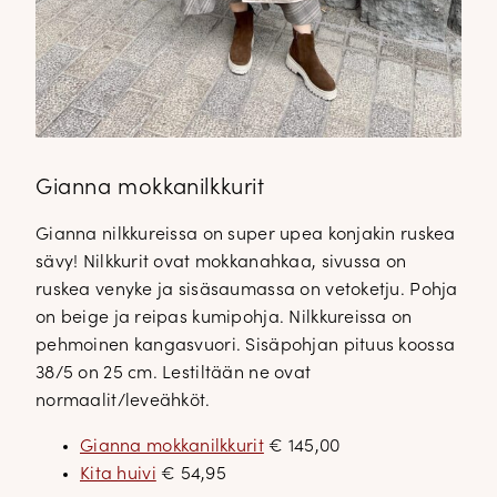
Gianna mokkanilkkurit
Gianna nilkkureissa on super upea konjakin ruskea
sävy! Nilkkurit ovat mokkanahkaa, sivussa on
ruskea venyke ja sisäsaumassa on vetoketju. Pohja
on beige ja reipas kumipohja. Nilkkureissa on
pehmoinen kangasvuori. Sisäpohjan pituus koossa
38/5 on 25 cm. Lestiltään ne ovat
normaalit/leveähköt.
Gianna mokkanilkkurit
€ 145,00
Kita huivi
€ 54,95