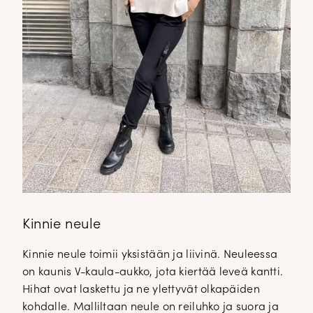
Kinnie neule
Kinnie neule toimii yksistään ja liivinä. Neuleessa
on kaunis V-kaula-aukko, jota kiertää leveä kantti.
Hihat ovat laskettu ja ne ylettyvät olkapäiden
kohdalle. Malliltaan neule on reiluhko ja suora ja