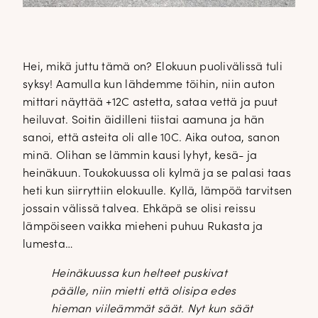
Hei, mikä juttu tämä on? Elokuun puolivälissä tuli
syksy! Aamulla kun lähdemme töihin, niin auton
mittari näyttää +12C astetta, sataa vettä ja puut
heiluvat. Soitin äidilleni tiistai aamuna ja hän
sanoi, että asteita oli alle 10C. Aika outoa, sanon
minä. Olihan se lämmin kausi lyhyt, kesä- ja
heinäkuun. Toukokuussa oli kylmä ja se palasi taas
heti kun siirryttiin elokuulle. Kyllä, lämpöä tarvitsen
jossain välissä talvea. Ehkäpä se olisi reissu
lämpöiseen vaikka mieheni puhuu Rukasta ja
lumesta…
Heinäkuussa kun helteet puskivat
päälle, niin mietti että olisipa edes
hieman viileämmät säät. Nyt kun säät