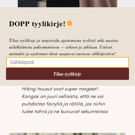
Hiking housut
DOPP tyylikirje!
Hiking housut ovat mukavat housut arkikäyttöön.
Housujen vyötärö ylettyy navan päälle. Niissä on
Tilaa tyylikirje ja inspiroidu ajattomasta tyylistä sekä uusista
kivat yksityiskohdat. Sivussa on taskut ja
näkökulmista pukeutumiseen — arkeen ja juhlaan. Uutiset,
vasemman lahkeen kohdalla on kiva yksityiskohta
uutuudet ja ajattomat ideat saapuvat suoraan sähköpostiisi!
”lukko”. Lahkeet ovat hieman kapenevat alaspäin.
Gabilla on housuista koko 36.
Tilaa tyylikirje
Hiking housu
t € 129,95
Hiking housut ovat super mageet!
Kangas on juuri sellaista, että ne voi
puhdistaa fairyllä ja rätillä, jos niihin
tulee tahra ja ne kuivuvat sekunneissa