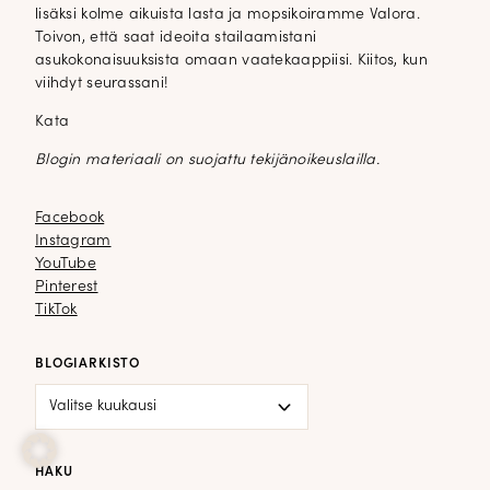
lisäksi kolme aikuista lasta ja mopsikoiramme Valora.
Toivon, että saat ideoita stailaamistani
asukokonaisuuksista omaan vaatekaappiisi. Kiitos, kun
viihdyt seurassani!
Kata
Blogin materiaali on suojattu tekijänoikeuslailla.
Facebook
Facebook
Instagram
Instagram
YouTube
YouTube
Pinterest
Pinterest
TikTok
TikTok
BLOGIARKISTO
Blogiarkisto
HAKU