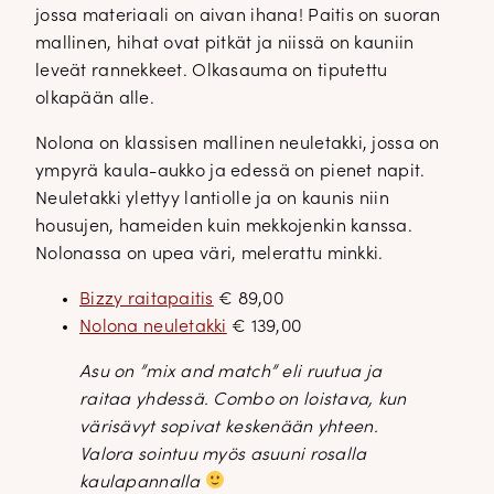
jossa materiaali on aivan ihana! Paitis on suoran
mallinen, hihat ovat pitkät ja niissä on kauniin
leveät rannekkeet. Olkasauma on tiputettu
olkapään alle.
Nolona on klassisen mallinen neuletakki, jossa on
ympyrä kaula-aukko ja edessä on pienet napit.
Neuletakki ylettyy lantiolle ja on kaunis niin
housujen, hameiden kuin mekkojenkin kanssa.
Nolonassa on upea väri, melerattu minkki.
Bizzy raitapaitis
€ 89,00
Nolona neuletakki
€ 139,00
Asu on ”mix and match” eli ruutua ja
raitaa yhdessä. Combo on loistava, kun
värisävyt sopivat keskenään yhteen.
Valora sointuu myös asuuni rosalla
kaulapannalla