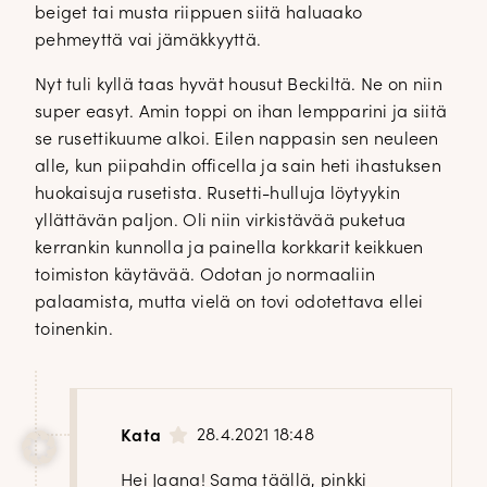
beiget tai musta riippuen siitä haluaako
pehmeyttä vai jämäkkyyttä.
Nyt tuli kyllä taas hyvät housut Beckiltä. Ne on niin
super easyt. Amin toppi on ihan lempparini ja siitä
se rusettikuume alkoi. Eilen nappasin sen neuleen
alle, kun piipahdin officella ja sain heti ihastuksen
huokaisuja rusetista. Rusetti-hulluja löytyykin
yllättävän paljon. Oli niin virkistävää puketua
kerrankin kunnolla ja painella korkkarit keikkuen
toimiston käytävää. Odotan jo normaaliin
palaamista, mutta vielä on tovi odotettava ellei
toinenkin.
28.4.2021 18:48
Kata
Hei Jaana! Sama täällä, pinkki