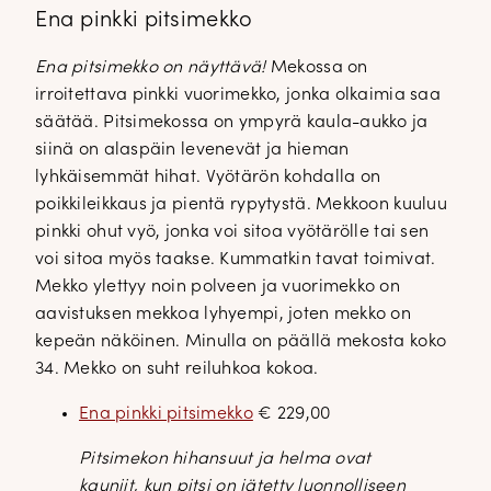
Ena pinkki pitsimekko
Ena pitsimekko on näyttävä!
Mekossa on
irroitettava pinkki vuorimekko, jonka olkaimia saa
säätää. Pitsimekossa on ympyrä kaula-aukko ja
siinä on alaspäin levenevät ja hieman
lyhkäisemmät hihat. Vyötärön kohdalla on
poikkileikkaus ja pientä rypytystä. Mekkoon kuuluu
pinkki ohut vyö, jonka voi sitoa vyötärölle tai sen
voi sitoa myös taakse. Kummatkin tavat toimivat.
Mekko ylettyy noin polveen ja vuorimekko on
aavistuksen mekkoa lyhyempi, joten mekko on
kepeän näköinen. Minulla on päällä mekosta koko
34. Mekko on suht reiluhkoa kokoa.
Ena pinkki pitsimekko
€ 229,00
Pitsimekon hihansuut ja helma ovat
kauniit, kun pitsi on jätetty luonnolliseen