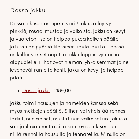
Dosso jakku
Dosso jakussa on upeat värit! Jakusta löytyy
pinkkiä, rosaa, mustaa ja valkoista. Jakku on kevyt
ja vuoreton , se on helppo pukea kaiken päälle.
Jakussa on pyöreä klassinen kaula-aukko. Edessä
on kullanväriset napit ja jakku loppuu vyötärön
alapuolelle. Hihat ovat hieman lyhkäisemmat ja ne
levenevät ranteita kohti. Jakku on kevyt ja helppo
pitää.
Dosso jakku
€ 189,00
Jakku toimii housujen ja hameiden kanssa sekä
myös mekkojen päällä. Siihen voi yhdistää rennosti
farkut, niin siniset, mustat kuin valkoisetkin. Jakusta
saa juhlavan mutta siitä saa myös arkisen juuri
niillä rennoilla housuilla ja tennareilla. Minulla on