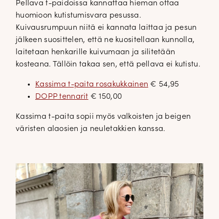
Pellava t-paidoissa kannattaa hieman ottaa
huomioon kutistumisvara pesussa.
Kuivausrumpuun niitä ei kannata laittaa ja pesun
jälkeen suosittelen, että ne kuositellaan kunnolla,
laitetaan henkarille kuivumaan ja silitetään
kosteana. Tällöin takaa sen, että pellava ei kutistu.
Kassima t-paita rosakukkainen
€ 54,95
DOPP tennarit
€ 150,00
Kassima t-paita sopii myös valkoisten ja beigen
väristen alaosien ja neuletakkien kanssa.