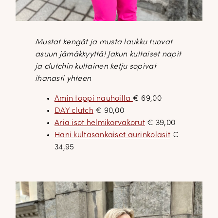
Mustat kengät ja musta laukku tuovat
asuun jämäkkyyttä! Jakun kultaiset napit
ja clutchin kultainen ketju sopivat
ihanasti yhteen
Amin toppi nauhoilla
€ 69,00
DAY clutch
€ 90,00
Aria isot helmikorvakorut
€ 39,00
Hani kultasankaiset aurinkolasit
€
34,95