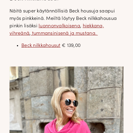
Näitä super käytännöllisiä Beck housuja saapui
myös pinkkeinä. Meiltä löytyy Beck nilkkahousua
pinkin lisäksi
luonnonvalkoisena
,
hiekkana,
vihreänä
,
tummansinisenä ja mustana.
Beck nilkkahousut
€ 139,00