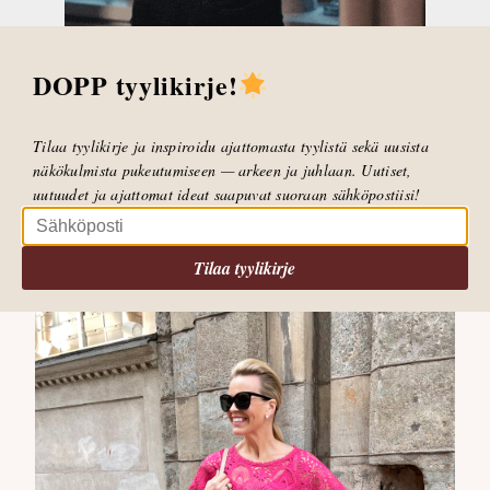
Otimme Doppwoman Ponchon myös mukaan
kuvaan, jotta voimme näyttää että myös Ponchon
DOPP tyylikirje!
väri sopii Beck housuihin. Ciara kietaisuneuleesta
löytyy myös pinkki väri ja sekin sopii siis housuihin
ihan loistavasti. Pinkkiä Ponchoa ja Kassima t-
Tilaa tyylikirje ja inspiroidu ajattomasta tyylistä sekä uusista
paitaa voi pukea myös vaalean alaosan kaveriksi.
näkökulmista pukeutumiseen — arkeen ja juhlaan. Uutiset,
uutuudet ja ajattomat ideat saapuvat suoraan sähköpostiisi!
Poncho € 129,00
pinkki
,
beige
ja
keskisininen
Tilaa tyylikirje