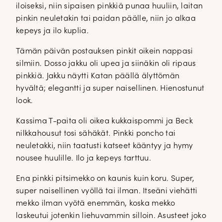
iloiseksi, niin sipaisen pinkkiä punaa huuliin, laitan
pinkin neuletakin tai paidan päälle, niin jo alkaa
kepeys ja ilo kuplia.
Tämän päivän postauksen pinkit oikein nappasi
silmiin. Dosso jakku oli upea ja siinäkin oli ripaus
pinkkiä. Jakku näytti Katan päällä älyttömän
hyvältä; elegantti ja super naisellinen. Hienostunut
look.
Kassima T-paita oli oikea kukkaispommi ja Beck
nilkkahousut tosi sähäkät. Pinkki poncho tai
neuletakki, niin taatusti katseet kääntyy ja hymy
nousee huulille. Ilo ja kepeys tarttuu.
Ena pinkki pitsimekko on kaunis kuin koru. Super,
super naisellinen vyöllä tai ilman. Itseäni viehätti
mekko ilman vyötä enemmän, koska mekko
laskeutui jotenkin liehuvammin silloin. Asusteet joko