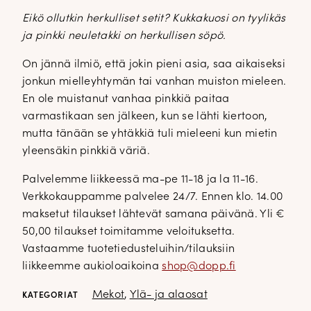
Eikö ollutkin herkulliset setit? Kukkakuosi on tyylikäs
ja pinkki neuletakki on herkullisen söpö.
On jännä ilmiö, että jokin pieni asia, saa aikaiseksi
jonkun mielleyhtymän tai vanhan muiston mieleen.
En ole muistanut vanhaa pinkkiä paitaa
varmastikaan sen jälkeen, kun se lähti kiertoon,
mutta tänään se yhtäkkiä tuli mieleeni kun mietin
yleensäkin pinkkiä väriä.
Palvelemme liikkeessä ma-pe 11-18 ja la 11-16.
Verkkokauppamme palvelee 24/7. Ennen klo. 14.00
maksetut tilaukset lähtevät samana päivänä. Yli €
50,00 tilaukset toimitamme veloituksetta.
Vastaamme tuotetiedusteluihin/tilauksiin
liikkeemme aukioloaikoina
shop@dopp.fi
Mekot
,
Ylä- ja alaosat
KATEGORIAT