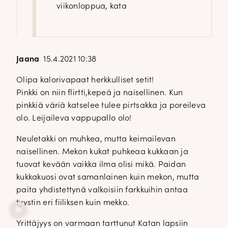
viikonloppua, kata
Jaana
15.4.2021 10:38
Olipa kalorivapaat herkkulliset setit!
Pinkki on niin flirtti,kepeä ja naisellinen. Kun
pinkkiä väriä katselee tulee pirtsakka ja poreileva
olo. Leijaileva vappupallo olo!
Neuletakki on muhkea, mutta keimailevan
naisellinen. Mekon kukat puhkeaa kukkaan ja
tuovat kevään vaikka ilma olisi mikä. Paidan
kukkakuosi ovat samanlainen kuin mekon, mutta
paita yhdistettynä valkoisiin farkkuihin antaa
tyystin eri fiiliksen kuin mekko.
Yrittäjyys on varmaan tarttunut Katan lapsiin