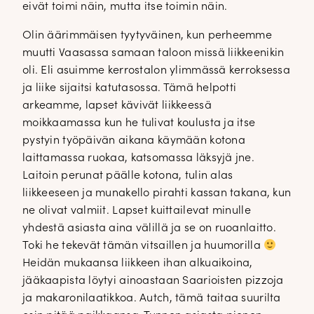
eivät toimi näin, mutta itse toimin näin.
Olin äärimmäisen tyytyväinen, kun perheemme
muutti Vaasassa samaan taloon missä liikkeenikin
oli. Eli asuimme kerrostalon ylimmässä kerroksessa
ja liike sijaitsi katutasossa. Tämä helpotti
arkeamme, lapset kävivät liikkeessä
moikkaamassa kun he tulivat koulusta ja itse
pystyin työpäivän aikana käymään kotona
laittamassa ruokaa, katsomassa läksyjä jne.
Laitoin perunat päälle kotona, tulin alas
liikkeeseen ja munakello pirahti kassan takana, kun
ne olivat valmiit. Lapset kuittailevat minulle
yhdestä asiasta aina välillä ja se on ruoanlaitto.
Toki he tekevät tämän vitsaillen ja huumorilla
Heidän mukaansa liikkeen ihan alkuaikoina,
jääkaapista löytyi ainoastaan Saarioisten pizzoja
ja makaronilaatikkoa. Autch, tämä taitaa suurilta