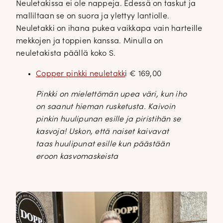
Neuletakissa ei ole nappeja. Edessä on taskut ja
malliltaan se on suora ja ylettyy lantiolle.
Neuletakki on ihana pukea vaikkapa vain harteille
mekkojen ja toppien kanssa. Minulla on
neuletakista päällä koko S.
Copper pinkki neuletakk
i € 169,00
Pinkki on mielettömän upea väri, kun iho
on saanut hieman rusketusta. Kaivoin
pinkin huulipunan esille ja piristihän se
kasvoja! Uskon, että naiset kaivavat
taas huulipunat esille kun päästään
eroon kasvomaskeista