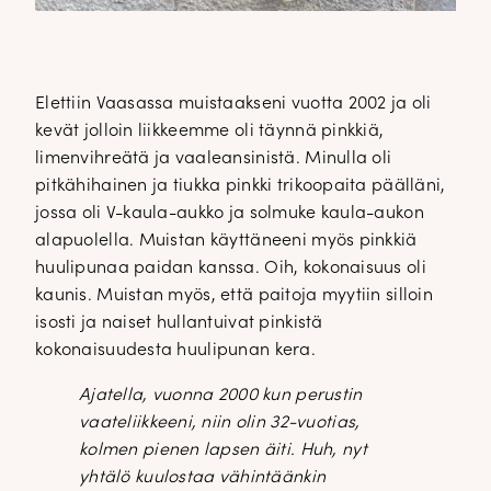
Elettiin Vaasassa muistaakseni vuotta 2002 ja oli
kevät jolloin liikkeemme oli täynnä pinkkiä,
limenvihreätä ja vaaleansinistä. Minulla oli
pitkähihainen ja tiukka pinkki trikoopaita päälläni,
jossa oli V-kaula-aukko ja solmuke kaula-aukon
alapuolella. Muistan käyttäneeni myös pinkkiä
huulipunaa paidan kanssa. Oih, kokonaisuus oli
kaunis. Muistan myös, että paitoja myytiin silloin
isosti ja naiset hullantuivat pinkistä
kokonaisuudesta huulipunan kera.
Ajatella, vuonna 2000 kun perustin
vaateliikkeeni, niin olin 32-vuotias,
kolmen pienen lapsen äiti. Huh, nyt
yhtälö kuulostaa vähintäänkin