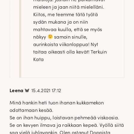
mieleen ja jaan niitä mielelläni.
Kiitos, me teemme tätä työtä
sydän mukana ja on niin
mahtavaa kuulla, että se myös
näkyy
samoin sinulle,
aurinkoista viikonloppua! Nyt
taitaa oikeasti olla kevät! Terkuin
Kata
Leena W
15.4.2021 17:12
Minä hankin heti tuon ihanan kukkamekon
odottamaan kesää.
Se on ihan huippu, loistavan pehmeää viskoosia.
Se on kevyen ilmava ja raikkaan kepeä. Vyöllä siitä
saa vielä juhlavankin. Olen ostanut Doppista