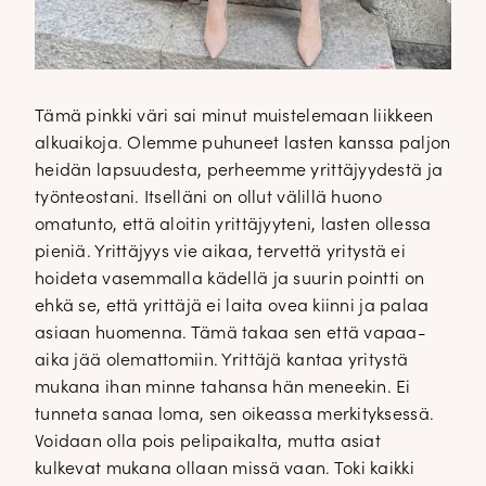
Tämä pinkki väri sai minut muistelemaan liikkeen
alkuaikoja. Olemme puhuneet lasten kanssa paljon
heidän lapsuudesta, perheemme yrittäjyydestä ja
työnteostani. Itselläni on ollut välillä huono
omatunto, että aloitin yrittäjyyteni, lasten ollessa
pieniä. Yrittäjyys vie aikaa, tervettä yritystä ei
hoideta vasemmalla kädellä ja suurin pointti on
ehkä se, että yrittäjä ei laita ovea kiinni ja palaa
asiaan huomenna. Tämä takaa sen että vapaa-
aika jää olemattomiin. Yrittäjä kantaa yritystä
mukana ihan minne tahansa hän meneekin. Ei
tunneta sanaa loma, sen oikeassa merkityksessä.
Voidaan olla pois pelipaikalta, mutta asiat
kulkevat mukana ollaan missä vaan. Toki kaikki