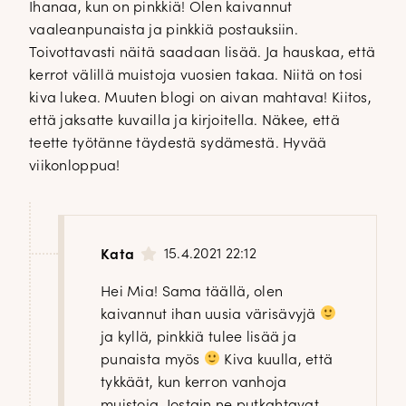
Ihanaa, kun on pinkkiä! Olen kaivannut
vaaleanpunaista ja pinkkiä postauksiin.
Toivottavasti näitä saadaan lisää. Ja hauskaa, että
kerrot välillä muistoja vuosien takaa. Niitä on tosi
kiva lukea. Muuten blogi on aivan mahtava! Kiitos,
että jaksatte kuvailla ja kirjoitella. Näkee, että
teette työtänne täydestä sydämestä. Hyvää
viikonloppua!
15.4.2021 22:12
Kata
Hei Mia! Sama täällä, olen
kaivannut ihan uusia värisävyjä
ja kyllä, pinkkiä tulee lisää ja
punaista myös
Kiva kuulla, että
tykkäät, kun kerron vanhoja
muistoja. Jostain ne putkahtavat