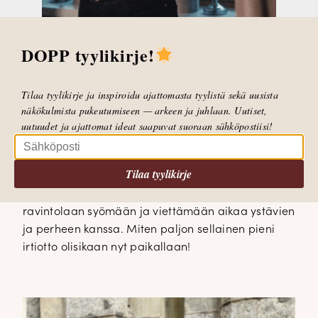
DOPP tyylikirje!
Tilaa tyylikirje ja inspiroidu ajattomasta tyylistä sekä uusista
Yhdistin tähän asuun korkkarit. Kaipaan niin
näkökulmista pukeutumiseen — arkeen ja juhlaan. Uutiset,
korkkareita ja juhlavaa pukeutumista. Haluan
uutuudet ja ajattomat ideat saapuvat suoraan sähköpostiisi!
laittaa hiukset nätisti, meikata huolellisesti (ei
ainaista pikameikkiä aamuisin) ja ennen kaikkea
Tilaa tyylikirje
pukeutua. Minulla on varpaat ja sormet ristissä,
että pian saataisiin palata normaaliin ja pääsisi
ravintolaan syömään ja viettämään aikaa ystävien
ja perheen kanssa. Miten paljon sellainen pieni
irtiotto olisikaan nyt paikallaan!