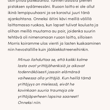
osin pitää paikkaansa. Tunnen asiasta pienen
pistoksen sydämessäni. Ruoan laitto ei ole ollut
ikinä lempipuuhaani ja se korostui juuri tänä
ajankohtana. Onneksi äitini kävi meillä välillä
laittamassa ruokaa, kun lapset tulivat koulusta ja
olihan meillä muutama au pair, joidenka suurin
tehtävä oli nimenomaan ruoan laitto, silloisen
Morris koiramme ulos vienti ja lasten kuskaaminen
niin hevostallille kuin jääkiekkotreeneihinkin.
Minua ilahduttaa se, että kaikki kolme
lasta ovat yrittäjähenkisiä ja aikovat
todennäköisesti jossain elämänsä
vaiheessa olla yrittäjiä. Kun heillä tämä
yrittäjyys on mielessä, eivät he
kovinkaan suuria traumoja ole
yrittäjäperheen lapsina saaneet!
Onneksi niin.