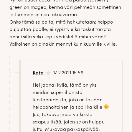
Nyt on uudet upeat värit Ida paidoissa! Army
green on magea, kerma väri pehmeän samettinen
ja tummansininen takuuvarma.
Onko tämä se paita, mitä hehkutetaan; helppo
pujauttaa päälle, ei rypisty eikä taskut törrötä
rinnuksilla sekä sopii yhdistellä mihin vaan?
Valkoinen on ainakin mennyt kuin kuumille kiville.
17.2.2021 15:59
Kata
Hei Jaana! Kyllä, tämä on yksi
meidän super ihanista
luottopaidoista, joka on tosiaan
helppohoitoinen ja sopii kaikille
Juu, takuuvarmaa valkoista
saapuu lisää, joten se on huippu
juttu. Mukavaa pakkaspäivää,