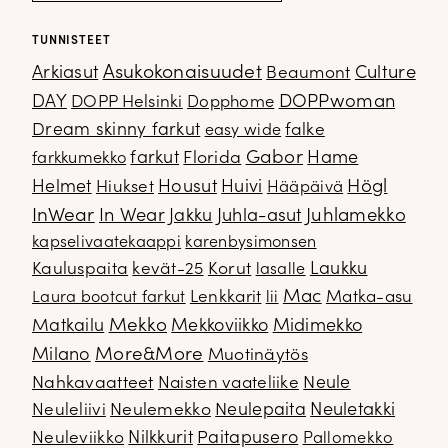
TUNNISTEET
Arkiasut
Asukokonaisuudet
Culture
Beaumont
DOPPwoman
DAY
DOPP Helsinki
Dopphome
Dream skinny farkut
falke
easy wide
Gabor
farkut
Florida
Hame
farkkumekko
Housut
Högl
Helmet
Hiukset
Huivi
Hääpäivä
InWear
In Wear
Juhla-asut
Juhlamekko
Jakku
kapselivaatekaappi
karenbysimonsen
Kauluspaita
kevät-25
Korut
Laukku
lasalle
Mac
Lenkkarit
Matka-asu
Laura bootcut farkut
lii
Mekko
Matkailu
Mekkoviikko
Midimekko
Milano
More&More
Muotinäytös
Nahkavaatteet
Naisten vaateliike
Neule
Neuletakki
Neuleliivi
Neulemekko
Neulepaita
Neuleviikko
Nilkkurit
Paitapusero
Pallomekko