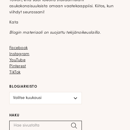
Toivon, että saat ideoita stailaamistani
asukokonaisuuksista omaan vaatekaappiisi. Kiitos, kun
viihdyt seurassani!
Kata
Blogin materiaali on suojattu tekijänoikeuslailla.
Facebook
Facebook
Instagram
Instagram
YouTube
YouTube
Pinterest
Pinterest
TikTok
TikTok
BLOGIARKISTO
Blogiarkisto
HAKU
Haku:
Hae