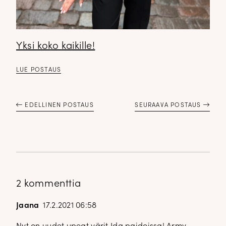
Yksi koko kaikille!
LUE POSTAUS
DOPP tyylikirje!
EDELLINEN POSTAUS
SEURAAVA POSTAUS
Tilaa tyylikirje ja inspiroidu ajattomasta tyylistä sekä uusista
näkökulmista pukeutumiseen — arkeen ja juhlaan. Uutiset,
uutuudet ja ajattomat ideat saapuvat suoraan sähköpostiisi!
Tilaa tyylikirje
2 kommenttia
Jaana
17.2.2021 06:58