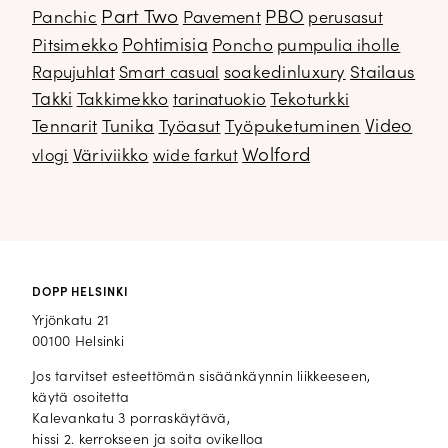
Part Two
PBO
Panchic
Pavement
perusasut
Pitsimekko
Pohtimisia
Poncho
pumpulia iholle
soakedinluxury
Stailaus
Rapujuhlat
Smart casual
Takki
Takkimekko
Tekoturkki
tarinatuokio
Video
Tennarit
Tunika
Työasut
Työpuketuminen
Wolford
Väriviikko
vlogi
wide farkut
DOPP HELSINKI
Yrjönkatu 21
00100 Helsinki
Jos tarvitset esteettömän sisäänkäynnin liikkeeseen,
käytä osoitetta
Kalevankatu 3 porraskäytävä,
hissi 2. kerrokseen ja soita ovikelloa