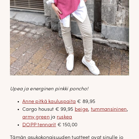
Upea ja energinen pinkki poncho!
Anne pitkä kauluspaita
€ 89,95
Cargo housut € 99,95
beige
,
tummansininen
,
army green
ja
ruskea
DOPP tennarit
€ 150,00
Tämän asukokonaisuuden tuotteet ovat sinulle jo