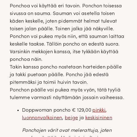
Ponchoa voi käyttää eri tavoin. Ponchon toisessa
sivussa on sauma. Sauman voi asetella toisen
käden keskelle, joten pidemmät helmat tulevat
toisen jalan päälle. Toinen jalka jää näkyville.
Ponchon voi pukea myös niin, että sauman laittaa
keskelle taakse. Tällöin poncho on edestä suora.
Varsinkin mekkojen kanssa, itse tykkään käyttää
ponchoa näin.
Takin kanssa poncho nostetaan harteiden päälle
ja takki puetaan päälle. Poncho jää edestä
pitemmäksi ja toimii huivin tavoin.
Ponchon päälle voi pukea myös vyön, tätä tyyliä
tulemme varmasti näyttämään jossain vaiheessa.
Doppwoman poncho € 129,00
pinkki
,
luonnonvalkoinen
,
beige
ja
keskisininen
Ponchojen värit ovat melerattuja, joten