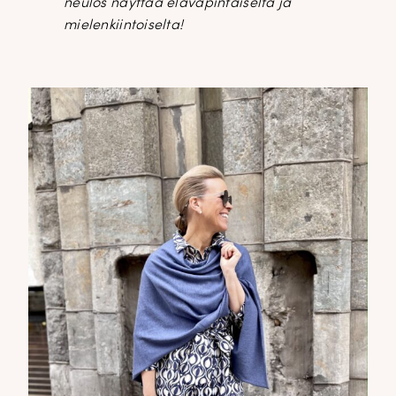
neulos näyttää eläväpintaiselta ja
mielenkiintoiselta!