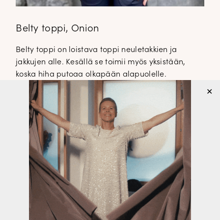
Belty toppi, Onion
Belty toppi on loistava toppi neuletakkien ja
jakkujen alle. Kesällä se toimii myös yksistään,
koska hiha putoaa olkapään alapuolelle.
Malliltaan toppi on suora ja se ylettyy lantiolle.
✕
Beltytopin takaosa on tummansininen ja se on
joustavaa viskoosi elastania.
Belty toppi, Onion
€ 46,00
Onion topissa on loistavat värit. Topistä
löytyy tummansinisen lisäksi vihreätä,
valkoista ja vaaleansinistä. Muuten,
eilisen postauksen
Ciara kietaisuneule
vaaleansinisenä
on myös Onion topin
päälle ihan kymppi!