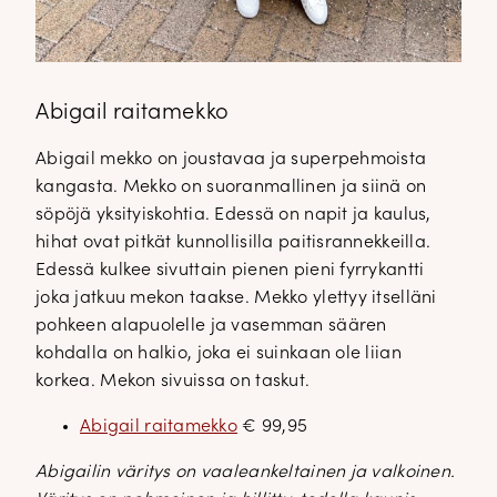
Abigail raitamekko
Abigail mekko on joustavaa ja superpehmoista
kangasta. Mekko on suoranmallinen ja siinä on
söpöjä yksityiskohtia. Edessä on napit ja kaulus,
hihat ovat pitkät kunnollisilla paitisrannekkeilla.
Edessä kulkee sivuttain pienen pieni fyrrykantti
joka jatkuu mekon taakse. Mekko ylettyy itselläni
pohkeen alapuolelle ja vasemman säären
kohdalla on halkio, joka ei suinkaan ole liian
korkea. Mekon sivuissa on taskut.
Abigail raitamekko
€ 99,95
Abigailin väritys on vaaleankeltainen ja valkoinen.