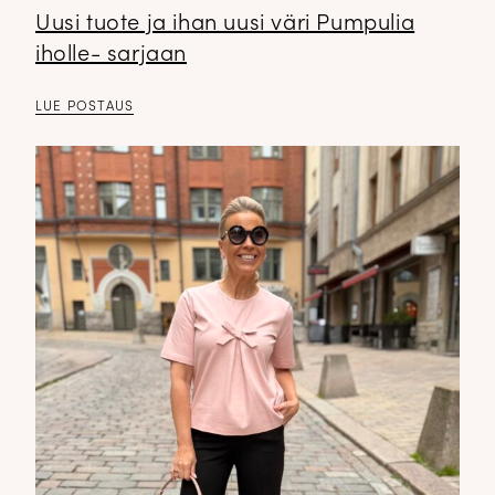
Uusi tuote ja ihan uusi väri Pumpulia
iholle- sarjaan
LUE POSTAUS
DOPP tyylikirje!
Tilaa tyylikirje ja inspiroidu ajattomasta tyylistä sekä uusista
näkökulmista pukeutumiseen — arkeen ja juhlaan. Uutiset,
uutuudet ja ajattomat ideat saapuvat suoraan sähköpostiisi!
Tilaa tyylikirje