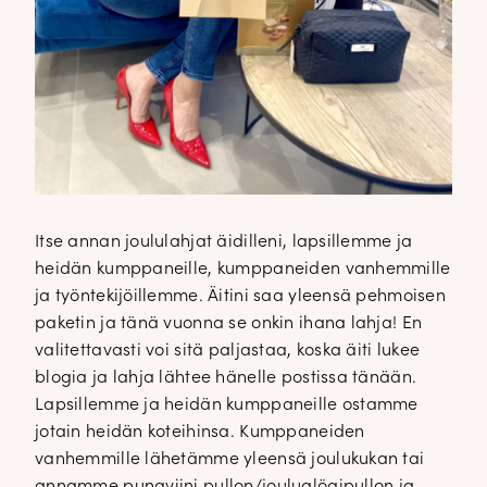
Itse annan joululahjat äidilleni, lapsillemme ja
heidän kumppaneille, kumppaneiden vanhemmille
ja työntekijöillemme. Äitini saa yleensä pehmoisen
paketin ja tänä vuonna se onkin ihana lahja! En
valitettavasti voi sitä paljastaa, koska äiti lukee
blogia ja lahja lähtee hänelle postissa tänään.
Lapsillemme ja heidän kumppaneille ostamme
jotain heidän koteihinsa. Kumppaneiden
vanhemmille lähetämme yleensä joulukukan tai
annamme punaviini pullon/jouluglögipullon ja