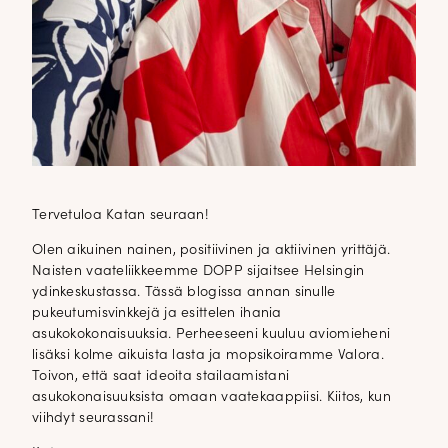
Tervetuloa Katan seuraan!
Olen aikuinen nainen, positiivinen ja aktiivinen yrittäjä.
Naisten vaateliikkeemme DOPP sijaitsee Helsingin
ydinkeskustassa. Tässä blogissa annan sinulle
pukeutumisvinkkejä ja esittelen ihania
asukokokonaisuuksia. Perheeseeni kuuluu aviomieheni
lisäksi kolme aikuista lasta ja mopsikoiramme Valora.
Toivon, että saat ideoita stailaamistani
asukokonaisuuksista omaan vaatekaappiisi. Kiitos, kun
viihdyt seurassani!