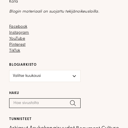
Kata
Blogin materiaali on suojattu tekijänoikeuslailla.
Facebook
Facebook
Instagram
Instagram
YouTube
YouTube
Pinterest
Pinterest
TikTok
TikTok
BLOGIARKISTO
Blogiarkisto
HAKU
Haku:
Hae
TUNNISTEET