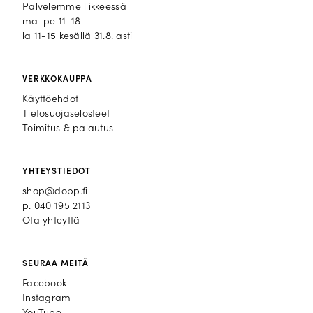
Palvelemme liikkeessä
ma-pe 11-18
la 11-15 kesällä 31.8. asti
VERKKOKAUPPA
Käyttöehdot
Tietosuojaselosteet
Toimitus & palautus
YHTEYSTIEDOT
shop@dopp.fi
p.
040 195 2113
Ota yhteyttä
SEURAA MEITÄ
Facebook
Facebook
Instagram
Instagram
YouTube