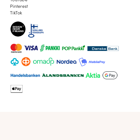
YouTube
Pinterest
Pinterest
TikTok
TikTok