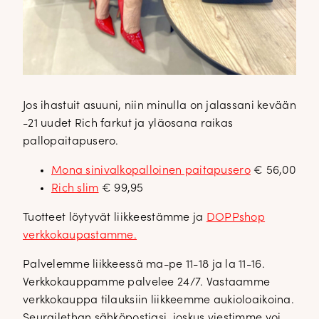
Jos ihastuit asuuni, niin minulla on jalassani kevään
-21 uudet Rich farkut ja yläosana raikas
pallopaitapusero.
Mona sinivalkopalloinen paitapusero
€ 56,00
Rich slim
€ 99,95
Tuotteet löytyvät liikkeestämme ja
DOPPshop
verkkokaupastamme.
Palvelemme liikkeessä ma-pe 11-18 ja la 11-16.
Verkkokauppamme palvelee 24/7. Vastaamme
verkkokauppa tilauksiin liikkeemme aukioloaikoina.
Seurailethan sähköpostiasi, joskus viestimme voi