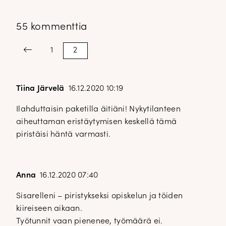
55 kommenttia
Kommenttien
Previous
1
2
sivutus
Tiina Järvelä
16.12.2020 10:19
Ilahduttaisin paketilla äitiäni! Nykytilanteen
aiheuttaman eristäytymisen keskellä tämä
piristäisi häntä varmasti.
Anna
16.12.2020 07:40
Sisarelleni – piristykseksi opiskelun ja töiden
kiireiseen aikaan.
Työtunnit vaan pienenee, työmäärä ei.