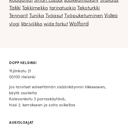
soakedinluxury
Stailaus
Rapujuhlat
Smart casual
Takki
Takkimekko
Tekoturkki
tarinatuokio
Video
Tennarit
Tunika
Työasut
Työpuketuminen
Wolford
Väriviikko
vlogi
wide farkut
DOPP HELSINKI
Yrjönkatu 21
00100 Helsinki
Jos tarvitset esteettömän sisäänkäynnin liikkeeseen,
käytä osoitetta
Kalevankatu 3 porraskäytävä,
hissi 2. kerrokseen ja soita ovikelloa
AUKIOLOAJAT