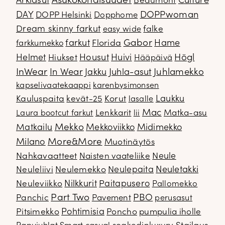
Arkiasut
Asukokonaisuudet
Culture
Beaumont
DOPPwoman
DAY
DOPP Helsinki
Dopphome
Dream skinny farkut
falke
easy wide
Gabor
farkut
Florida
Hame
farkkumekko
Housut
Högl
Helmet
Hiukset
Huivi
Hääpäivä
InWear
In Wear
Juhla-asut
Juhlamekko
Jakku
kapselivaatekaappi
karenbysimonsen
Kauluspaita
kevät-25
Korut
Laukku
lasalle
Mac
Lenkkarit
Matka-asu
Laura bootcut farkut
lii
Mekko
Matkailu
Mekkoviikko
Midimekko
Milano
More&More
Muotinäytös
Nahkavaatteet
Naisten vaateliike
Neule
Neuletakki
Neuleliivi
Neulemekko
Neulepaita
Neuleviikko
Nilkkurit
Paitapusero
Pallomekko
Part Two
PBO
Panchic
Pavement
perusasut
Pitsimekko
Pohtimisia
Poncho
pumpulia iholle