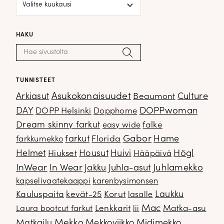
HAKU
Haku:
Hae
TUNNISTEET
Arkiasut
Asukokonaisuudet
Culture
Beaumont
DOPPwoman
DAY
DOPP Helsinki
Dopphome
Dream skinny farkut
falke
easy wide
Gabor
farkut
Florida
Hame
farkkumekko
Housut
Högl
Helmet
Hiukset
Huivi
Hääpäivä
InWear
In Wear
Juhla-asut
Juhlamekko
Jakku
kapselivaatekaappi
karenbysimonsen
Kauluspaita
kevät-25
Korut
Laukku
lasalle
Mac
Lenkkarit
Matka-asu
Laura bootcut farkut
lii
Mekko
Matkailu
Mekkoviikko
Midimekko