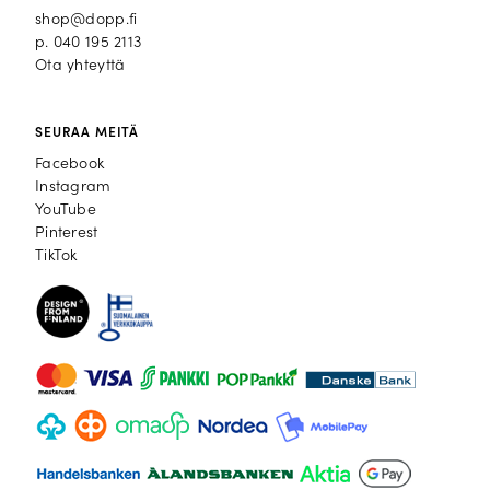
shop@dopp.fi
p.
040 195 2113
Ota yhteyttä
SEURAA MEITÄ
Facebook
Facebook
Instagram
Instagram
YouTube
YouTube
Pinterest
Pinterest
TikTok
TikTok