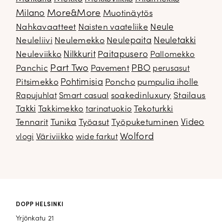
Milano
More&More
Muotinäytös
Nahkavaatteet
Naisten vaateliike
Neule
Neuletakki
Neuleliivi
Neulemekko
Neulepaita
Neuleviikko
Nilkkurit
Paitapusero
Pallomekko
Part Two
PBO
Panchic
Pavement
perusasut
Pitsimekko
Pohtimisia
Poncho
pumpulia iholle
soakedinluxury
Stailaus
Rapujuhlat
Smart casual
Takki
Takkimekko
Tekoturkki
tarinatuokio
Video
Tennarit
Tunika
Työasut
Työpuketuminen
Wolford
Väriviikko
vlogi
wide farkut
DOPP HELSINKI
Yrjönkatu 21