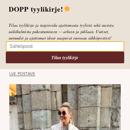
DOPP tyylikirje!
Tilaa tyylikirje ja inspiroidu ajattomasta tyylistä sekä uusista
näkökulmista pukeutumiseen — arkeen ja juhlaan. Uutiset,
uutuudet ja ajattomat ideat saapuvat suoraan sähköpostiisi!
Tilaa tyylikirje
Katan shoppailijan muistilista
LUE POSTAUS