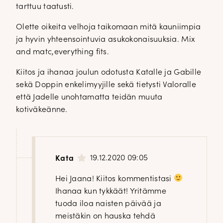
tarttuu taatusti.
Olette oikeita velhoja taikomaan mitä kauniimpia
ja hyvin yhteensointuvia asukokonaisuuksia. Mix
and matc,everything fits.
Kiitos ja ihanaa joulun odotusta Katalle ja Gabille
sekä Doppin enkelimyyjille sekä tietysti Valoralle
että Jadelle unohtamatta teidän muuta
kotiväkeänne.
19.12.2020 09:05
Kata
Hei Jaana! Kiitos kommentistasi
Ihanaa kun tykkäät! Yritämme
tuoda iloa naisten päivää ja
meistäkin on hauska tehdä