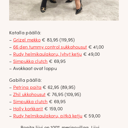
Katalla päällä:
–
Grizel mekko
€ 83,95 (119,95)
–
66 den tummy control sukkahousut
€ 41,00
–
Rudy helmikaulakoru, lyhyt ketju
€ 49,00
–
Simpukka clutch
€ 69,95
– Avokkaat ovat loppu
Gabilla päällä:
–
Petrina paita
€ 62,95 (89,95)
–
Zhil ukkohousut
€ 76,95 (109,95)
–
Simpukka clutch
€ 69,95
–
Holly korkkarit
€ 159,00
–
Rudy helmikaulakoru, pitkä ketju
€ 59,00
Bonita liivi on 100% merinovillaa. Liivi