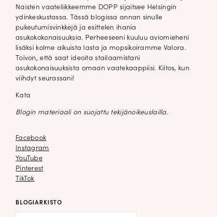
Naisten vaateliikkeemme DOPP sijaitsee Helsingin
ydinkeskustassa. Tässä blogissa annan sinulle
pukeutumisvinkkejä ja esittelen ihania
asukokokonaisuuksia. Perheeseeni kuuluu aviomieheni
lisäksi kolme aikuista lasta ja mopsikoiramme Valora.
Toivon, että saat ideoita stailaamistani
asukokonaisuuksista omaan vaatekaappiisi. Kiitos, kun
viihdyt seurassani!
Kata
Blogin materiaali on suojattu tekijänoikeuslailla.
Facebook
Facebook
Instagram
Instagram
YouTube
YouTube
Pinterest
Pinterest
TikTok
TikTok
BLOGIARKISTO
Blogiarkisto