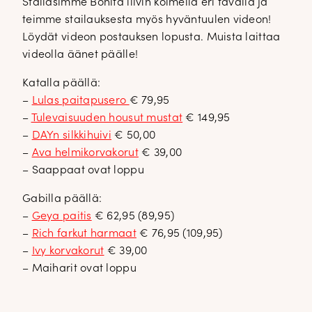
Stailasimme Bonita liivin kolmella eri tavalla ja
teimme stailauksesta myös hyväntuulen videon!
Löydät videon postauksen lopusta. Muista laittaa
videolla äänet päälle!
Katalla päällä:
–
Lulas paitapusero
€ 79,95
–
Tulevaisuuden housut mustat
€ 149,95
–
DAYn silkkihuivi
€ 50,00
–
Ava helmikorvakorut
€ 39,00
– Saappaat ovat loppu
Gabilla päällä:
–
Geya paitis
€ 62,95 (89,95)
–
Rich farkut harmaat
€ 76,95 (109,95)
–
Ivy korvakorut
€ 39,00
– Maiharit ovat loppu