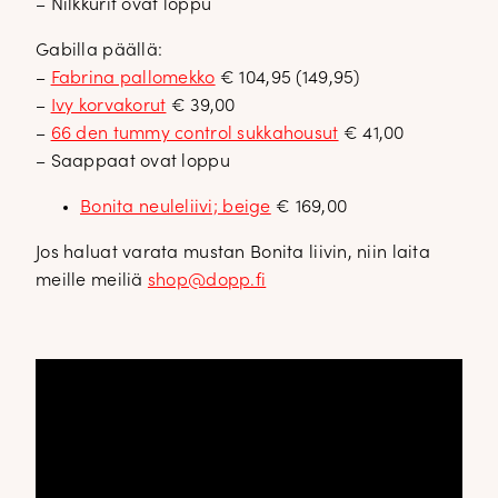
– Nilkkurit ovat loppu
Gabilla päällä:
–
Fabrina pallomekko
€ 104,95 (149,95)
–
Ivy korvakorut
€ 39,00
–
66 den tummy control sukkahousut
€ 41,00
– Saappaat ovat loppu
Bonita neuleliivi; beige
€ 169,00
Jos haluat varata mustan Bonita liivin, niin laita
meille meiliä
shop@dopp.fi