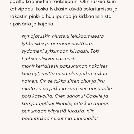
päältä käännettiin taaksepäin. Olin ruskea kuin
kahvipapu, koska tykkäsin käydä solariumissa ja
rakastin pinkkiä huulipunaa ja kirkkaansinistä
ripsiväriä ja kajalia.
Nyt ajatuskin hiusteni leikkaamisesta
lyhkäisiksi ja permanentistä saa
sydämeni sykkimään kiivaasti. Toki
hiukset olisivat varmasti
moninkertaisesti paksumman näköiset
kuin nyt, mutta minä olen pitkän tukan
nainen. On se tukka sitten ohut ja liru,
mutta se on pitkä ja saan sen ponnarille
pois kasvoilta. Olen sanonut Gabille ja
kampaajalleni Ninalle, että kun rupean
puhumaan lyhyestä tukasta, niin
palauttakaa minut maanpinnalle!