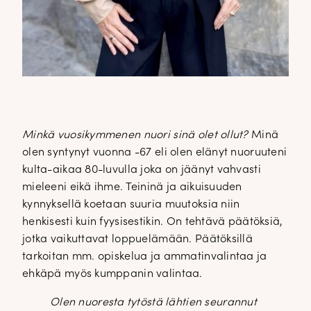
Minkä vuosikymmenen nuori sinä olet ollut?
Minä
olen syntynyt vuonna -67 eli olen elänyt nuoruuteni
kulta-aikaa 80-luvulla joka on jäänyt vahvasti
mieleeni eikä ihme. Teininä ja aikuisuuden
kynnyksellä koetaan suuria muutoksia niin
henkisesti kuin fyysisestikin. On tehtävä päätöksiä,
jotka vaikuttavat loppuelämään. Päätöksillä
tarkoitan mm. opiskelua ja ammatinvalintaa ja
ehkäpä myös kumppanin valintaa.
Olen nuoresta tytöstä lähtien seurannut