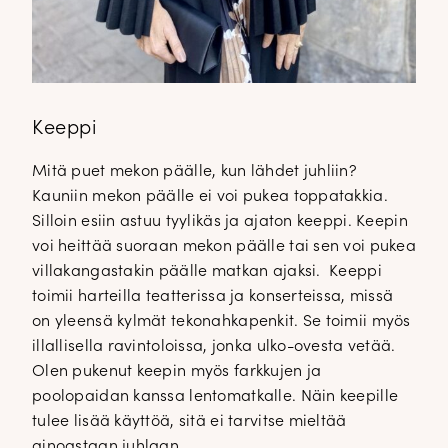
Keeppi
Mitä puet mekon päälle, kun lähdet juhliin?
Kauniin mekon päälle ei voi pukea toppatakkia.
Silloin esiin astuu tyylikäs ja ajaton keeppi. Keepin
voi heittää suoraan mekon päälle tai sen voi pukea
villakangastakin päälle matkan ajaksi. Keeppi
toimii harteilla teatterissa ja konserteissa, missä
on yleensä kylmät tekonahkapenkit. Se toimii myös
illallisella ravintoloissa, jonka ulko-ovesta vetää.
Olen pukenut keepin myös farkkujen ja
poolopaidan kanssa lentomatkalle. Näin keepille
tulee lisää käyttöä, sitä ei tarvitse mieltää
ainoastaan juhlaan.