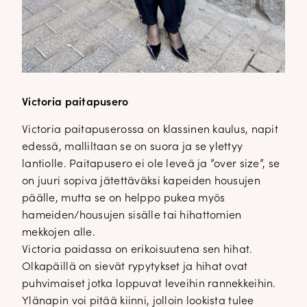
Victoria paitapusero
Victoria paitapuserossa on klassinen kaulus, napit
edessä, malliltaan se on suora ja se ylettyy
lantiolle. Paitapusero ei ole leveä ja ”over size”, se
on juuri sopiva jätettäväksi kapeiden housujen
päälle, mutta se on helppo pukea myös
hameiden/housujen sisälle tai hihattomien
mekkojen alle.
Victoria paidassa on erikoisuutena sen hihat.
Olkapäillä on sievät rypytykset ja hihat ovat
puhvimaiset jotka loppuvat leveihin rannekkeihin.
Ylänapin voi pitää kiinni, jolloin lookista tulee