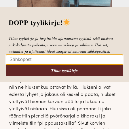
Toisella ja kolmannella lukiossa pukeuduttiin
ladymäisesti. Kun katson kuvia vuodelta 1985 niin
DOPP tyylikirje!
näytän yhtä vanhalta kuin nyt tai jopa
vanhemmalta! Minulla oli musta liivihame, joka
ylettyi polven alle. Liivihameen alla minulla oli
Tilaa tyylikirje ja inspiroidu ajattomasta tyylistä sekä uusista
näkökulmista pukeutumiseen — arkeen ja juhlaan. Uutiset,
valkoinen paitapusero, joka oli napitettu ylös
uutuudet ja ajattomat ideat saapuvat suoraan sähköpostiisi!
saakka kiinni, mustat ohkaiset sukkahousut ja
mustat ballerinat. Takkina minulla oli polveen
ylettyvä slimmattu villakangastakki. Talven tullessa
Tilaa tyylikirje
vaihdoin jalkaani mustat matalat nahkasaappaat.
Noh, jos vaatetus ei kuulosta kovin aikuismaiselta,
niin ne hiukset kuulostavat kyllä. Hiukseni olivat
edestä lyhyet ja jakaus oli keskellä päätä, hiukset
ylettyivät hieman korvien päälle ja takaa ne
ylettyivät niskaan. Hiuksissa oli permanetti joka
föönattiin pienellä pyöröharjalla kiharaksi ja
viimeisteltiin ”piippaussaksilla”. Sivut korvien