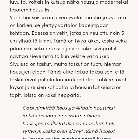
luvulta. Voitaisiin kutsua näitä housuja moderneiksi
haaremihousuiksi.
Verdi housuissa on leveä vyötärönauha ja vyötärö
on korkea, se ylettyy vartalon kapeimpaan
kohtaan. Edessä on vekit, jotka on neulottu noin 5
cm ylhäältä kiinni. Tämä on hyvä kikka, koska vekki
pitää massukan kurissa ja varsinkin sivuprofiili
näyttää sievemmältä kun vekit eivät aukea.
Sivuissa on taskut, mutta taskut on tuotu hieman
housujen eteen. Tämä kikka takaa takaa sen, että
taskut eivät pullota lantion kohdalta. Lahkeet ovat
löysät jo reisien kohdalta ja housun lahkeissa on
tapit, joissa on kaksi nepparia.
Gabi nimittää housuja Alladin housuiksi
ja hän on ihan innoissaan näiden
housujen mallista! Itse en taas ihan heti
syttynyt, koska olen elänyt nämä housut