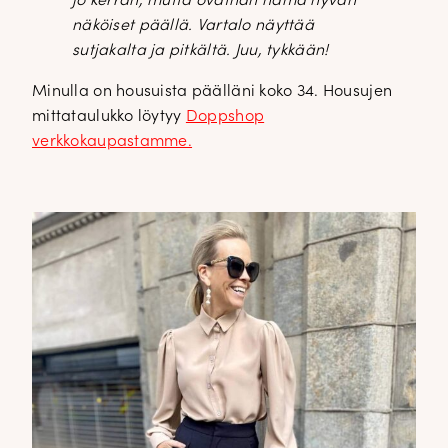
jo kerran, mutta ovathan nämä hyvän
näköiset päällä. Vartalo näyttää
sutjakalta ja pitkältä. Juu, tykkään!
Minulla on housuista päälläni koko 34. Housujen
mittataulukko löytyy
Doppshop
verkkokaupastamme.