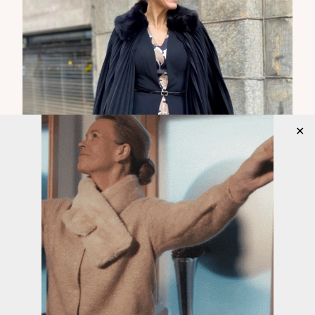
✕
Ladylike