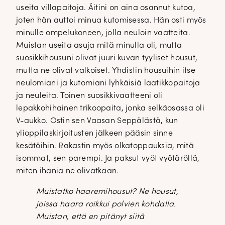
useita villapaitoja. Äitini on aina osannut kutoa,
joten hän auttoi minua kutomisessa. Hän osti myös
minulle ompelukoneen, jolla neuloin vaatteita.
Muistan useita asuja mitä minulla oli, mutta
suosikkihousuni olivat juuri kuvan tyyliset housut,
mutta ne olivat valkoiset. Yhdistin housuihin itse
neulomiani ja kutomiani lyhkäisiä laatikkopaitoja
ja neuleita. Toinen suosikkivaatteeni oli
lepakkohihainen trikoopaita, jonka selkäosassa oli
V-aukko. Ostin sen Vaasan Seppälästä, kun
ylioppilaskirjoitusten jälkeen pääsin sinne
kesätöihin. Rakastin myös olkatoppauksia, mitä
isommat, sen parempi. Ja paksut vyöt vyötäröllä,
miten ihania ne olivatkaan.
Muistatko haaremihousut? Ne housut,
joissa haara roikkui polvien kohdalla.
Muistan, että en pitänyt siitä