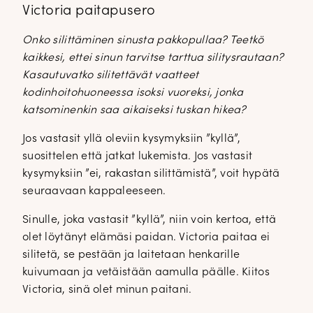
Victoria paitapusero
Onko silittäminen sinusta pakkopullaa? Teetkö
kaikkesi, ettei sinun tarvitse tarttua silitysrautaan?
Kasautuvatko silitettävät vaatteet
kodinhoitohuoneessa isoksi vuoreksi, jonka
katsominenkin saa aikaiseksi tuskan hikea?
Jos vastasit yllä oleviin kysymyksiin ”kyllä”,
suosittelen että jatkat lukemista. Jos vastasit
kysymyksiin ”ei, rakastan silittämistä”, voit hypätä
seuraavaan kappaleeseen.
Sinulle, joka vastasit ”kyllä”, niin voin kertoa, että
olet löytänyt elämäsi paidan. Victoria paitaa ei
silitetä, se pestään ja laitetaan henkarille
kuivumaan ja vetäistään aamulla päälle. Kiitos
Victoria, sinä olet minun paitani.