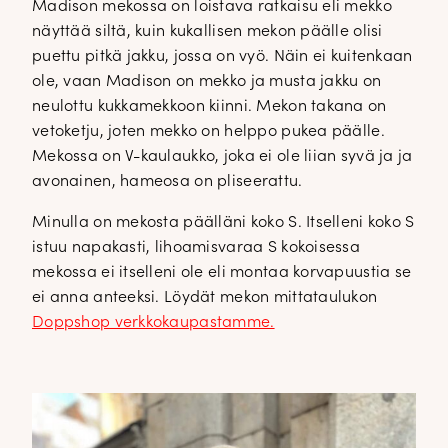
Madison mekossa on loistava ratkaisu eli mekko
näyttää siltä, kuin kukallisen mekon päälle olisi
puettu pitkä jakku, jossa on vyö. Näin ei kuitenkaan
ole, vaan Madison on mekko ja musta jakku on
neulottu kukkamekkoon kiinni. Mekon takana on
vetoketju, joten mekko on helppo pukea päälle.
Mekossa on V-kaulaukko, joka ei ole liian syvä ja ja
avonainen, hameosa on pliseerattu.
Minulla on mekosta päälläni koko S. Itselleni koko S
istuu napakasti, lihoamisvaraa S kokoisessa
mekossa ei itselleni ole eli montaa korvapuustia se
ei anna anteeksi. Löydät mekon mittataulukon
Doppshop verkkokaupastamme.