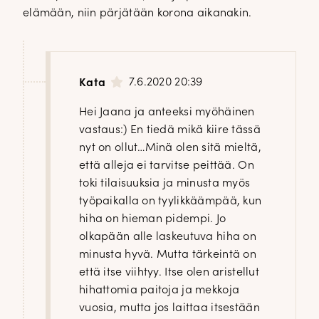
elämään, niin pärjätään korona aikanakin.
7.6.2020 20:39
Kata
Hei Jaana ja anteeksi myöhäinen
vastaus:) En tiedä mikä kiire tässä
nyt on ollut…Minä olen sitä mieltä,
että alleja ei tarvitse peittää. On
toki tilaisuuksia ja minusta myös
työpaikalla on tyylikkäämpää, kun
hiha on hieman pidempi. Jo
olkapään alle laskeutuva hiha on
minusta hyvä. Mutta tärkeintä on
että itse viihtyy. Itse olen aristellut
hihattomia paitoja ja mekkoja
vuosia, mutta jos laittaa itsestään