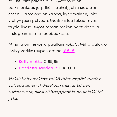
reilusti olkapäiden alle. Vyötäröllä on
poikkileikkaus ja pitkät nauhat, jotka sidotaan
eteen. Hame osa on kapea, kynämäinen, joka
ylettyy juuri polveen. Mekko istuu takaa myös
täydellisesti. Myös tämän mekon näet videolla
Instagramissa ja facebookissa.
Minulla on mekosta päälläni koko S. Mittataulukko
löytyy verkkokaupastamme
täältä
.
Ketty mekko
€ 99,95
Henrietta sandaalit
€ 169,00
Vinkki: Ketty mekkoa voi käyttää ympäri vuoden.
Talvella siihen yhdistetään mustat 66 den
sukkahousut, nilkkurit/saappaat ja neuletakki tai
jakku.