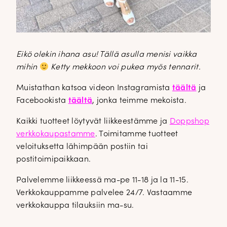
DOPP tyylikirje!
Eikö olekin ihana asu! Tällä asulla menisi vaikka
Tilaa tyylikirje ja inspiroidu ajattomasta tyylistä sekä uusista
mihin
Ketty mekkoon voi pukea myös tennarit.
näkökulmista pukeutumiseen — arkeen ja juhlaan. Uutiset,
Muistathan katsoa videon Instagramista
täältä
ja
uutuudet ja ajattomat ideat saapuvat suoraan sähköpostiisi!
Facebookista
täältä
, jonka teimme mekoista.
Kaikki tuotteet löytyvät liikkeestämme ja
Doppshop
Tilaa tyylikirje
verkkokaupastamme
. Toimitamme tuotteet
veloituksetta lähimpään postiin tai
postitoimipaikkaan.
Palvelemme liikkeessä ma-pe 11-18 ja la 11-15.
Verkkokauppamme palvelee 24/7. Vastaamme
verkkokauppa tilauksiin ma-su.