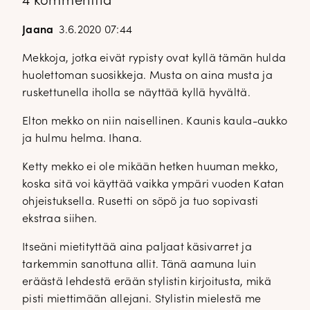
4 kommenttia
Jaana
3.6.2020 07:44
Mekkoja, jotka eivät rypisty ovat kyllä tämän hulda
huolettoman suosikkeja. Musta on aina musta ja
ruskettunella iholla se näyttää kyllä hyvältä.
Elton mekko on niin naisellinen. Kaunis kaula-aukko
ja hulmu helma. Ihana.
Ketty mekko ei ole mikään hetken huuman mekko,
koska sitä voi käyttää vaikka ympäri vuoden Katan
ohjeistuksella. Rusetti on söpö ja tuo sopivasti
ekstraa siihen.
Itseäni mietityttää aina paljaat käsivarret ja
tarkemmin sanottuna allit. Tänä aamuna luin
eräästä lehdestä erään stylistin kirjoitusta, mikä
pisti miettimään allejani. Stylistin mielestä me