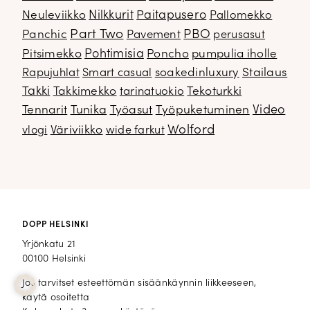
Neuleviikko
Nilkkurit
Paitapusero
Pallomekko
Part Two
PBO
Panchic
Pavement
perusasut
Pitsimekko
Pohtimisia
Poncho
pumpulia iholle
soakedinluxury
Stailaus
Rapujuhlat
Smart casual
Takki
Takkimekko
Tekoturkki
tarinatuokio
Video
Tennarit
Tunika
Työasut
Työpuketuminen
Wolford
Väriviikko
vlogi
wide farkut
DOPP HELSINKI
Yrjönkatu 21
00100 Helsinki
Jos tarvitset esteettömän sisäänkäynnin liikkeeseen,
käytä osoitetta