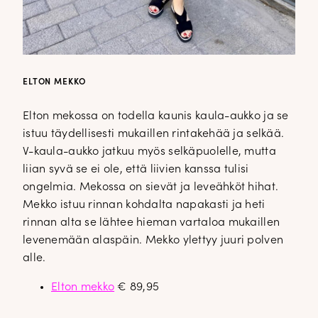
ELTON MEKKO
Elton mekossa on todella kaunis kaula-aukko ja se
istuu täydellisesti mukaillen rintakehää ja selkää.
V-kaula-aukko jatkuu myös selkäpuolelle, mutta
liian syvä se ei ole, että liivien kanssa tulisi
ongelmia. Mekossa on sievät ja leveähköt hihat.
Mekko istuu rinnan kohdalta napakasti ja heti
rinnan alta se lähtee hieman vartaloa mukaillen
levenemään alaspäin. Mekko ylettyy juuri polven
alle.
Elton mekko
€ 89,95