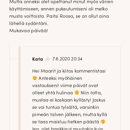
Mutta onneksi olet opettanut minut myös värien
käyttämiseen, ennen pukeutumiseni oli melko
musta voittoista. Paitsi Roosa, se on ollut aina
lähellä sydäntäni.
Mukavaa päivää!
7.6.2020 20:34
Kata
Hei Maarit ja kiitos kommentistasi
Anteeksi myöhäinen
vastaukseni! viime päivät ovat
olleet yhtä hulinaa
Niin totta,
mustaa ei koskaan kyllästy! Joskus
se voi tuntua tylsältä, varsinkin
pimeän talven jälkeen, mutta kyllä
se taas maistuu hetken päästä
Jep, olet hankkinut muutakin kuin