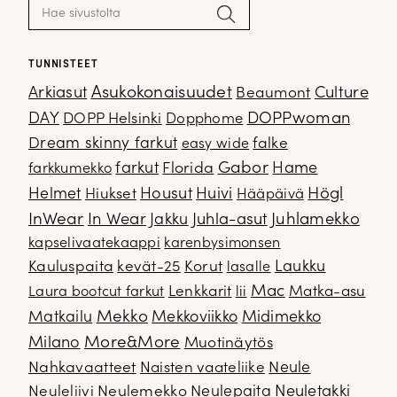
Haku:
Hae
TUNNISTEET
Arkiasut
Asukokonaisuudet
Culture
Beaumont
DOPPwoman
DAY
DOPP Helsinki
Dopphome
Dream skinny farkut
falke
easy wide
Gabor
farkut
Florida
Hame
farkkumekko
Housut
Högl
Helmet
Hiukset
Huivi
Hääpäivä
InWear
In Wear
Juhla-asut
Juhlamekko
Jakku
kapselivaatekaappi
karenbysimonsen
Kauluspaita
kevät-25
Korut
Laukku
lasalle
Mac
Lenkkarit
Matka-asu
Laura bootcut farkut
lii
Mekko
Matkailu
Mekkoviikko
Midimekko
Milano
More&More
Muotinäytös
Nahkavaatteet
Naisten vaateliike
Neule
Neuletakki
Neuleliivi
Neulemekko
Neulepaita