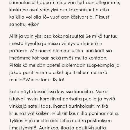
suomalaiset häpeämme aivan turhaan allejamme,
koska ne ovat vain yksi osa kokonaisuutta eikä
kaikilla voi olla 18- vuotiaan käsivarsia. Fiksusti
sanottu, eikö?
Allit ja vain yksi osa kokonaisuutta! Se mikä tuntuu
itsestä hyvältä ja missä viihtyy on kuitenkin
pääasia. Me naiset olemme usein liian kriittisiä
itseämme kohtaan sekä myös muita kohtaan.
Pitäisikö meidän opetella olemaan suopeampia ja
jakaa positiivisempia kehuja itsellemme sekä
muille? Mielestäni : Kyllä!
Kata näytti kesäisissä kuvissa kauniilta. Mekot
istuivat hyvin, korostivat parhaita puolia ja hyviä
vinkkejä sateli taas. Ihanat aurinkolasit, mitkä
kruunasivat kaiken. Hiukset kauniilla ponihännällä.
Tykkäsin ja innolla odottelen uuden postauksen
ilmestymistä. Aurinkoa, iloa ja positiivisuutta