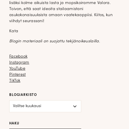
lisäksi kolme aikuista lasta ja mopsikoiramme Valora.
Toivon, että saat ideoita stailaamistani
asukokonaisuuksista omaan vaatekaappiisi. Kiitos, kun
viihdyt seurassani!
Kata
Blogin materiaali on suojattu tekijänoikeuslailla.
Facebook
Facebook
Instagram
Instagram
YouTube
YouTube
Pinterest
Pinterest
TikTok
TikTok
BLOGIARKISTO
Blogiarkisto
HAKU