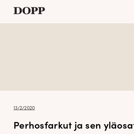
Etusivu
Avaa
Verkkokauppa
alavalikko
Tyyliblogi
Avaa
Brändi
alavalikko
Yhteystiedot
Julkaistu
13/2/2020
Perhosfarkut ja sen yläosa