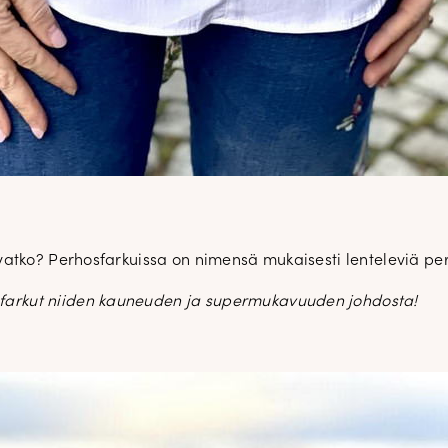
vatko? Perhosfarkuissa on nimensä mukaisesti lenteleviä p
e-farkut niiden kauneuden ja supermukavuuden johdosta!
DOPP tyylikirje!
Tilaa tyylikirje ja inspiroidu aj
tyylistä sekä uusista näkökulmist
pukeutumiseen — arkeen ja juhla