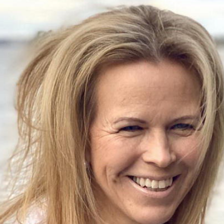
uutuudet ja ajattomat ideat saa
sähköpostiisi!
Tilaa tyylikirje