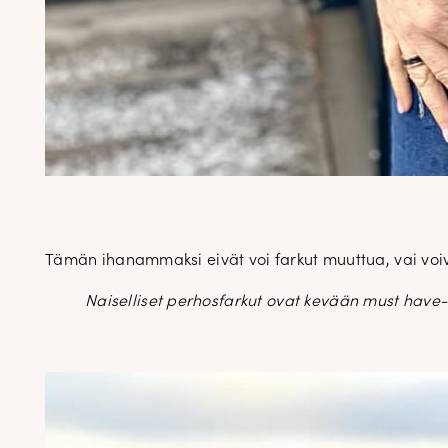
Tämän ihanammaksi eivät voi farkut muuttua, vai voi
Naiselliset perhosfarkut ovat kevään must hav