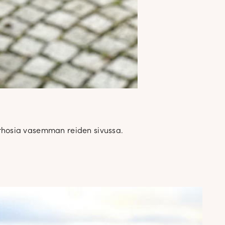
erhosia vasemman reiden sivussa.
✕
attomasta
a
an. Uutiset,