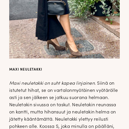
MAXI NEULETAKKI
Maxi neuletakki on suht kapea linjainen
. Siinä on
istutetut hihat, se on vartalonmyötäinen vyötärölle
asti ja sen jälkeen se jatkuu suorana helmaan.
Neuletakin sivussa on taskut. Neuletakin reunassa
on kantti, mutta hihansuut ja neuletakin helma on
jätetty kääntämättä. Neuletakki ylettyy reilusti
pohkeen alle. Koossa S, joka minulla on päälläni,