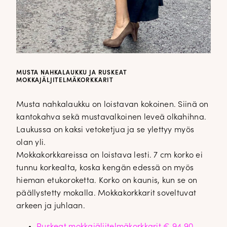
MUSTA NAHKALAUKKU JA RUSKEAT
MOKKAJÄLJITELMÄKORKKARIT
Musta nahkalaukku on loistavan kokoinen. Siinä on
kantokahva sekä mustavalkoinen leveä olkahihna.
Laukussa on kaksi vetoketjua ja se ylettyy myös
olan yli.
Mokkakorkkareissa on loistava lesti. 7 cm korko ei
tunnu korkealta, koska kengän edessä on myös
hieman etukoroketta. Korko on kaunis, kun se on
päällystetty mokalla. Mokkakorkkarit soveltuvat
arkeen ja juhlaan.
Ruskeat mokkajäljitelmäkorkkarit € 94,90