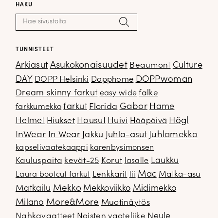
HAKU
Haku:
Hae
TUNNISTEET
Arkiasut
Asukokonaisuudet
Culture
Beaumont
DOPPwoman
DAY
DOPP Helsinki
Dopphome
Dream skinny farkut
falke
easy wide
Gabor
farkut
Florida
Hame
farkkumekko
Housut
Högl
Helmet
Hiukset
Huivi
Hääpäivä
InWear
In Wear
Juhla-asut
Juhlamekko
Jakku
kapselivaatekaappi
karenbysimonsen
Kauluspaita
kevät-25
Korut
Laukku
lasalle
Mac
Lenkkarit
Matka-asu
Laura bootcut farkut
lii
Mekko
Matkailu
Mekkoviikko
Midimekko
Milano
More&More
Muotinäytös
Nahkavaatteet
Naisten vaateliike
Neule