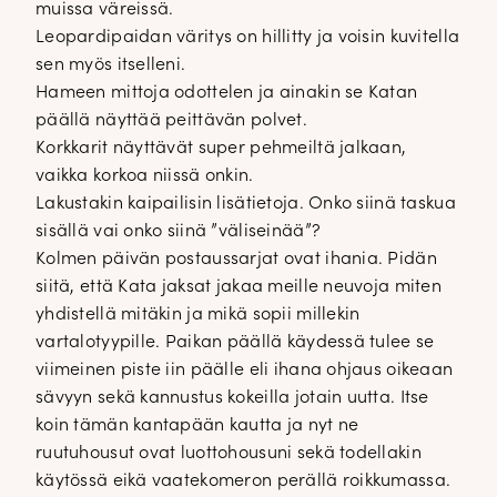
muissa väreissä.
Leopardipaidan väritys on hillitty ja voisin kuvitella
sen myös itselleni.
Hameen mittoja odottelen ja ainakin se Katan
päällä näyttää peittävän polvet.
Korkkarit näyttävät super pehmeiltä jalkaan,
vaikka korkoa niissä onkin.
Lakustakin kaipailisin lisätietoja. Onko siinä taskua
sisällä vai onko siinä ”väliseinää”?
Kolmen päivän postaussarjat ovat ihania. Pidän
siitä, että Kata jaksat jakaa meille neuvoja miten
yhdistellä mitäkin ja mikä sopii millekin
vartalotyypille. Paikan päällä käydessä tulee se
viimeinen piste iin päälle eli ihana ohjaus oikeaan
sävyyn sekä kannustus kokeilla jotain uutta. Itse
koin tämän kantapään kautta ja nyt ne
ruutuhousut ovat luottohousuni sekä todellakin
käytössä eikä vaatekomeron perällä roikkumassa.