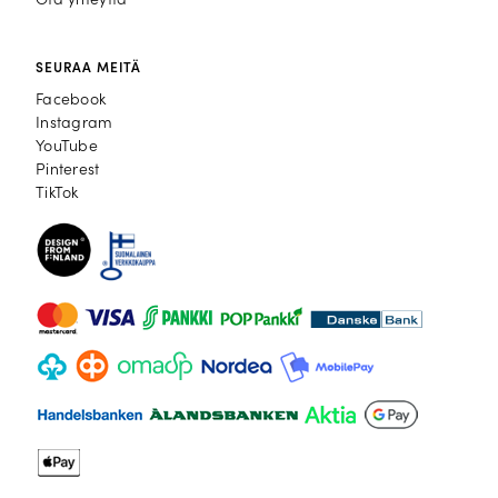
Ota yhteyttä
SEURAA MEITÄ
Facebook
Facebook
Instagram
Instagram
YouTube
YouTube
Pinterest
Pinterest
TikTok
TikTok