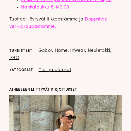
Nahkalaukku € 149,00
Tuotteet löytyvät liikkeestämme ja
Doppshop
verkkokaupastamme.
Gabor
,
Hame
,
InWear
,
Neuletakki
,
TUNNISTEET
PBO
Ylä- ja alaosat
KATEGORIAT
AIHEESEEN LIITTYVÄT KIRJOITUKSET