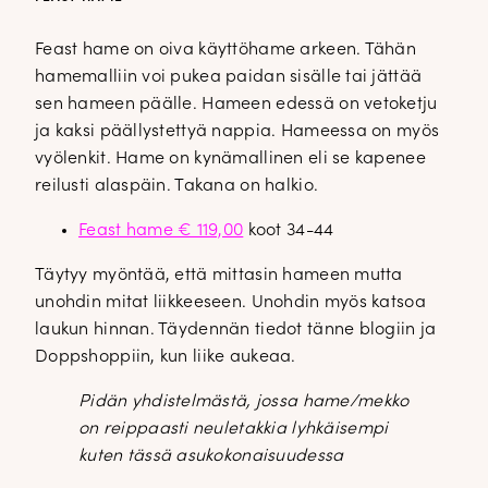
Feast hame on oiva käyttöhame arkeen. Tähän
hamemalliin voi pukea paidan sisälle tai jättää
sen hameen päälle. Hameen edessä on vetoketju
ja kaksi päällystettyä nappia. Hameessa on myös
vyölenkit. Hame on kynämallinen eli se kapenee
reilusti alaspäin. Takana on halkio.
Feast hame € 119,00
koot 34-44
Täytyy myöntää, että mittasin hameen mutta
unohdin mitat liikkeeseen. Unohdin myös katsoa
laukun hinnan. Täydennän tiedot tänne blogiin ja
Doppshoppiin, kun liike aukeaa.
Pidän yhdistelmästä, jossa hame/mekko
on reippaasti neuletakkia lyhkäisempi
kuten tässä asukokonaisuudessa