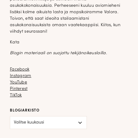
asukokokonaisuuksia. Perheeseeni kuuluu aviomieheni
lisäksi kolme aikuista lasta ja mopsikoiramme Valora.
Toivon, että saat ideoita stailaamistani
asukokonaisuuksista omaan vaatekaappiisi. Kiitos, kun
viihdyt seurassani!
Kata
Blogin materiaali on suojattu tekijänoikeuslailla.
Facebook
Facebook
Instagram
Instagram
YouTube
YouTube
Pinterest
Pinterest
TikTok
TikTok
BLOGIARKISTO
Blogiarkisto