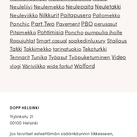
Neuletakki
Neuleliivi
Neulemekko
Neulepaita
Neuleviikko
Nilkkurit
Paitapusero
Pallomekko
Part Two
PBO
Panchic
Pavement
perusasut
Pitsimekko
Pohtimisia
Poncho
pumpulia iholle
soakedinluxury
Stailaus
Rapujuhlat
Smart casual
Takki
Takkimekko
Tekoturkki
tarinatuokio
Video
Tennarit
Tunika
Työasut
Työpuketuminen
Wolford
Väriviikko
vlogi
wide farkut
DOPP HELSINKI
Yrjönkatu 21
00100 Helsinki
Jos tarvitset esteettömän sisäänkäynnin liikkeeseen,