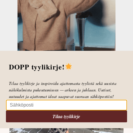
LUE POSTAUS
DOPP tyylikirje!
Tilaa tyylikirje ja inspiroidu ajattomasta tyylistä sekä uusista
näkökulmista pukeutumiseen — arkeen ja juhlaan. Uutiset,
uutuudet ja ajattomat ideat saapuvat suoraan sähköpostiisi!
Tilaa tyylikirje