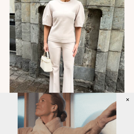
✕
No WAU, mitkä asukokonaisuudet!