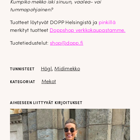
Kumpiko mekko iski sinuun, vaalea- vai
tummapohjainen?
Tuotteet löytyvät DOPP Helsingistä ja
pinkillä
merkityt tuotteet
Doppshop verkkokaupastamme.
Tuotetiedustelut:
shop@dopp.fi
Högl
,
Midimekko
TUNNISTEET
Mekot
KATEGORIAT
AIHEESEEN LIITTYVÄT KIRJOITUKSET