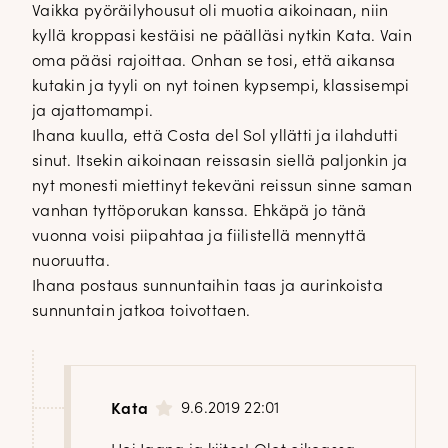
Vaikka pyöräilyhousut oli muotia aikoinaan, niin
kyllä kroppasi kestäisi ne päälläsi nytkin Kata. Vain
oma pääsi rajoittaa. Onhan se tosi, että aikansa
kutakin ja tyyli on nyt toinen kypsempi, klassisempi
ja ajattomampi.
Ihana kuulla, että Costa del Sol yllätti ja ilahdutti
sinut. Itsekin aikoinaan reissasin siellä paljonkin ja
nyt monesti miettinyt tekeväni reissun sinne saman
vanhan tyttöporukan kanssa. Ehkäpä jo tänä
vuonna voisi piipahtaa ja fiilistellä mennyttä
nuoruutta.
Ihana postaus sunnuntaihin taas ja aurinkoista
sunnuntain jatkoa toivottaen.
9.6.2019 22:01
Kata