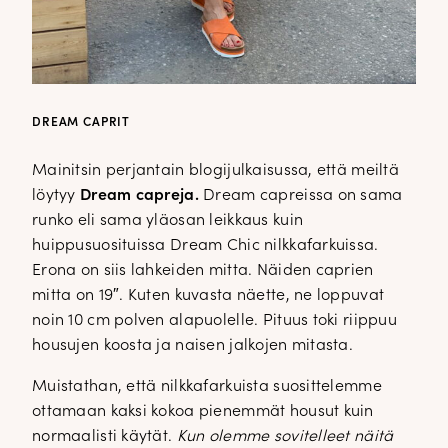
DREAM CAPRIT
Mainitsin perjantain blogijulkaisussa, että meiltä
löytyy
Dream capreja.
Dream capreissa on sama
runko eli sama yläosan leikkaus kuin
huippusuosituissa Dream Chic nilkkafarkuissa.
Erona on siis lahkeiden mitta. Näiden caprien
mitta on 19″. Kuten kuvasta näette, ne loppuvat
noin 10 cm polven alapuolelle. Pituus toki riippuu
housujen koosta ja naisen jalkojen mitasta.
Muistathan, että nilkkafarkuista suosittelemme
ottamaan kaksi kokoa pienemmät housut kuin
normaalisti käytät.
Kun olemme sovitelleet näitä