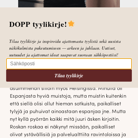
DOPP tyylikirje!
ESPANJA
Tilaa tyylikirje ja inspiroidu ajattomasta tyylistä sekä uusista
Käväisimme mieheni kanssa viime viikolla
näkökulmista pukeutumiseen — arkeen ja juhlaan. Uutiset,
Espanjassa, Costa del Solilla. Halusimme käydä
uutuudet ja ajattomat ideat saapuvat suoraan sähköpostiisi!
katsomassa siellä tuttuja paikkoja, joissa olimme
usein lastemme kanssa noin 20 vuotta sitten.
Vanhemmillani oli silloin siellä asunto, jonne oli
Tilaa tyylikirje
helppo lentää kolmen pienen lapsen kanssa,
asuimmehan silloin myös Helsingissä. Minulla oli
Espanjasta hyviä muistoja, mutta muistin kuitenkin
että siellä olisi ollut hieman sotkuista, paikalliset
tylyjä ja puhuivat ainoastaan espanjaa jne. Mutta
nyt kyllä pyörrän kaikki mitä juuri äsken kirjoitin.
Roskan roskaa ei näkynyt missään, paikalliset
olivat ystävällisiä ja palvelualttiita ravintoloissa ja