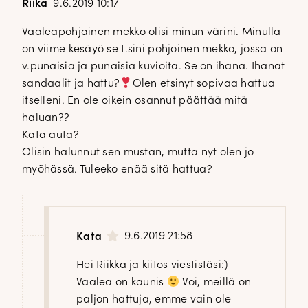
Riika
9.6.2019 10:17
Vaaleapohjainen mekko olisi minun värini. Minulla
on viime kesäyö se t.sini pohjoinen mekko, jossa on
v.punaisia ja punaisia kuvioita. Se on ihana. Ihanat
sandaalit ja hattu?
Olen etsinyt sopivaa hattua
itselleni. En ole oikein osannut päättää mitä
haluan??
Kata auta?
Olisin halunnut sen mustan, mutta nyt olen jo
myöhässä. Tuleeko enää sitä hattua?
9.6.2019 21:58
Kata
Hei Riikka ja kiitos viestistäsi:)
Vaalea on kaunis
Voi, meillä on
paljon hattuja, emme vain ole