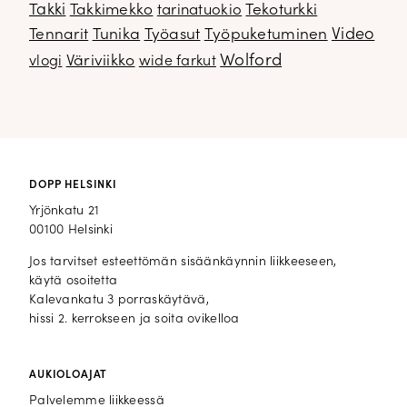
Takki
Takkimekko
Tekoturkki
tarinatuokio
Video
Tennarit
Tunika
Työasut
Työpuketuminen
Wolford
Väriviikko
vlogi
wide farkut
DOPP HELSINKI
Yrjönkatu 21
00100 Helsinki
Jos tarvitset esteettömän sisäänkäynnin liikkeeseen,
käytä osoitetta
Kalevankatu 3 porraskäytävä,
hissi 2. kerrokseen ja soita ovikelloa
AUKIOLOAJAT
Palvelemme liikkeessä