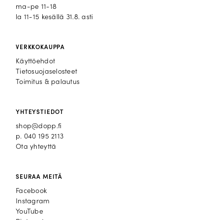
ma-pe 11-18
la 11-15 kesällä 31.8. asti
VERKKOKAUPPA
Käyttöehdot
Tietosuojaselosteet
Toimitus & palautus
YHTEYSTIEDOT
shop@dopp.fi
p.
040 195 2113
Ota yhteyttä
SEURAA MEITÄ
Facebook
Facebook
Instagram
Instagram
YouTube
YouTube