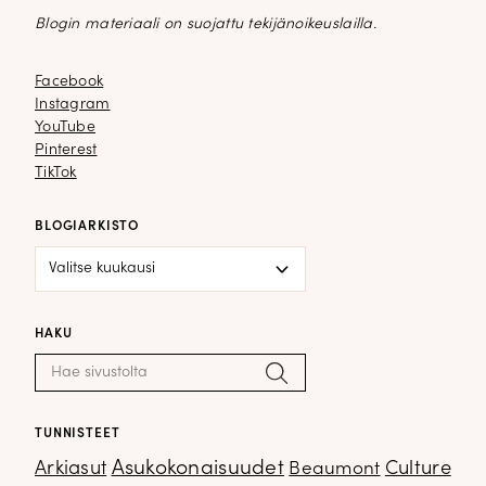
Blogin materiaali on suojattu tekijänoikeuslailla.
Facebook
Facebook
Instagram
Instagram
YouTube
YouTube
Pinterest
Pinterest
TikTok
TikTok
BLOGIARKISTO
Blogiarkisto
HAKU
Haku:
Hae
TUNNISTEET
Arkiasut
Asukokonaisuudet
Culture
Beaumont