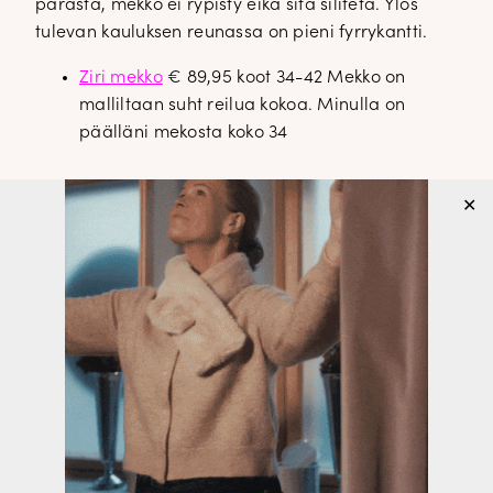
parasta, mekko ei rypisty eikä sitä silitetä. Ylös
tulevan kauluksen reunassa on pieni fyrrykantti.
Ziri mekko
€ 89,95 koot 34-42 Mekko on
malliltaan suht reilua kokoa. Minulla on
päälläni mekosta koko 34
✕