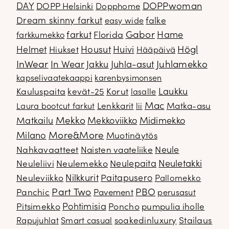
DOPPwoman
DAY
DOPP Helsinki
Dopphome
Dream skinny farkut
falke
easy wide
Gabor
farkut
Florida
Hame
farkkumekko
Housut
Högl
Helmet
Hiukset
Huivi
Hääpäivä
InWear
In Wear
Juhla-asut
Juhlamekko
Jakku
kapselivaatekaappi
karenbysimonsen
Kauluspaita
kevät-25
Korut
Laukku
lasalle
Mac
Lenkkarit
Matka-asu
Laura bootcut farkut
lii
Mekko
Matkailu
Mekkoviikko
Midimekko
Milano
More&More
Muotinäytös
Nahkavaatteet
Naisten vaateliike
Neule
Neuletakki
Neuleliivi
Neulemekko
Neulepaita
Neuleviikko
Nilkkurit
Paitapusero
Pallomekko
Part Two
PBO
Panchic
Pavement
perusasut
Pitsimekko
Pohtimisia
Poncho
pumpulia iholle
soakedinluxury
Stailaus
Rapujuhlat
Smart casual