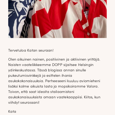
Tervetuloa Katan seuraan!
Olen aikuinen nainen, positiivinen ja aktiivinen yrittäjä.
Naisten vaateliikkeemme DOPP sijaitsee Helsingin
ydinkeskustassa. Tässä blogissa annan sinulle
pukeutumisvinkkejä ja esittelen ihania
asukokokonaisuuksia. Perheeseeni kuuluu aviomieheni
lisäksi kolme aikuista lasta ja mopsikoiramme Valora.
Toivon, että saat ideoita stailaamistani
asukokonaisuuksista omaan vaatekaappiisi. Kiitos, kun
viihdyt seurassani!
Kata