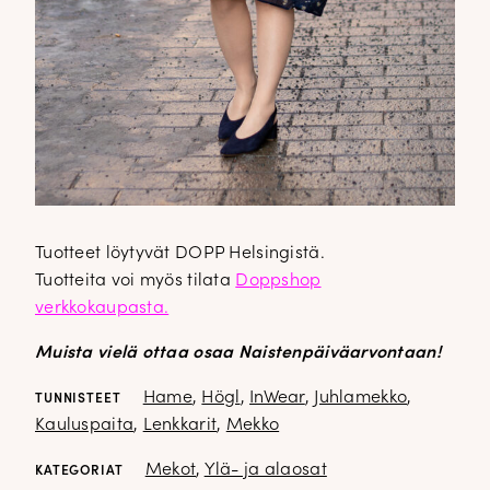
Tuotteet löytyvät DOPP Helsingistä.
Tuotteita voi myös tilata
Doppshop
verkkokaupasta.
Muista vielä ottaa osaa Naistenpäiväarvontaan!
Hame
,
Högl
,
InWear
,
Juhlamekko
,
TUNNISTEET
Kauluspaita
,
Lenkkarit
,
Mekko
Mekot
,
Ylä- ja alaosat
KATEGORIAT