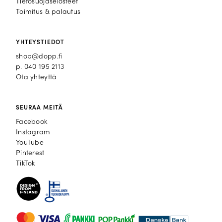
Tietosuojaselosteet
Toimitus & palautus
YHTEYSTIEDOT
shop@dopp.fi
p.
040 195 2113
Ota yhteyttä
SEURAA MEITÄ
Facebook
Facebook
Instagram
Instagram
YouTube
YouTube
Pinterest
Pinterest
TikTok
TikTok