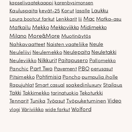
kapselivaatekaappi
karenbysimonsen
Kauluspaita
kevät-25
Korut
Laukku
lasalle
Mac
Lenkkarit
Matka-asu
Laura bootcut farkut
lii
Mekko
Matkailu
Mekkoviikko
Midimekko
Milano
More&More
Muotinäytös
Nahkavaatteet
Naisten vaateliike
Neule
Neuletakki
Neuleliivi
Neulemekko
Neulepaita
Neuleviikko
Nilkkurit
Paitapusero
Pallomekko
Part Two
PBO
Panchic
Pavement
perusasut
Pitsimekko
Pohtimisia
Poncho
pumpulia iholle
soakedinluxury
Stailaus
Rapujuhlat
Smart casual
Takki
Takkimekko
Tekoturkki
tarinatuokio
Video
Tennarit
Tunika
Työasut
Työpuketuminen
Wolford
Väriviikko
vlogi
wide farkut