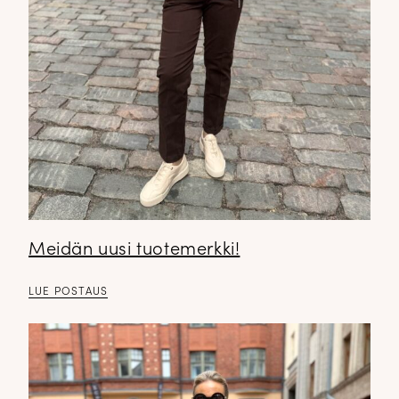
Meidän uusi tuotemerkki!
DOPP tyylikirje!
LUE POSTAUS
Tilaa tyylikirje ja inspiroidu ajattomasta tyylistä sekä uusista
näkökulmista pukeutumiseen — arkeen ja juhlaan. Uutiset,
uutuudet ja ajattomat ideat saapuvat suoraan sähköpostiisi!