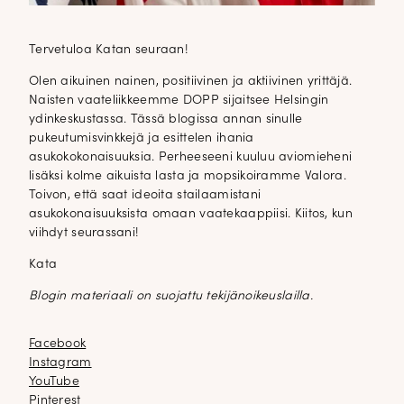
Tervetuloa Katan seuraan!
Olen aikuinen nainen, positiivinen ja aktiivinen yrittäjä.
Naisten vaateliikkeemme DOPP sijaitsee Helsingin
ydinkeskustassa. Tässä blogissa annan sinulle
pukeutumisvinkkejä ja esittelen ihania
asukokokonaisuuksia. Perheeseeni kuuluu aviomieheni
lisäksi kolme aikuista lasta ja mopsikoiramme Valora.
Toivon, että saat ideoita stailaamistani
asukokonaisuuksista omaan vaatekaappiisi. Kiitos, kun
viihdyt seurassani!
Kata
Blogin materiaali on suojattu tekijänoikeuslailla.
Facebook
Facebook
Instagram
Instagram
YouTube
YouTube
Pinterest
Pinterest