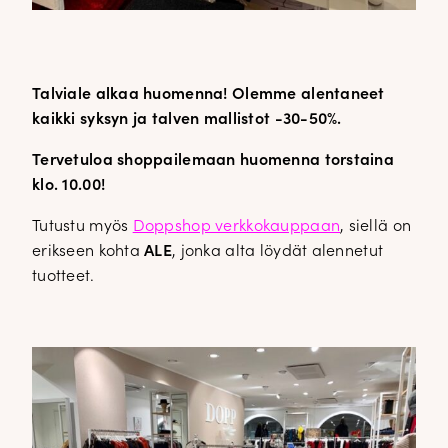
Talviale alkaa huomenna! Olemme alentaneet
kaikki syksyn ja talven mallistot -30-50%.
Tervetuloa shoppailemaan huomenna torstaina
klo. 10.00!
Tutustu myös
Doppshop verkkokauppaan
, siellä on
erikseen kohta
ALE
, jonka alta löydät alennetut
tuotteet.