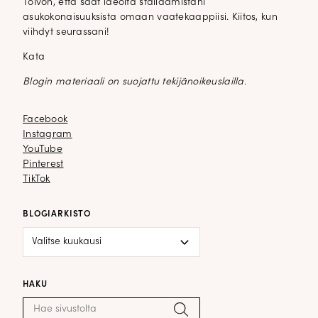
Toivon, että saat ideoita stailaamistani
asukokonaisuuksista omaan vaatekaappiisi. Kiitos, kun
viihdyt seurassani!
Kata
Blogin materiaali on suojattu tekijänoikeuslailla.
Facebook
Facebook
Instagram
Instagram
YouTube
YouTube
Pinterest
Pinterest
TikTok
TikTok
BLOGIARKISTO
Blogiarkisto
HAKU
Haku:
Hae