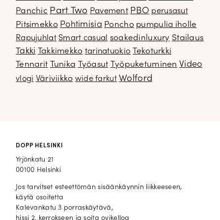
Part Two
PBO
Panchic
Pavement
perusasut
Pitsimekko
Pohtimisia
Poncho
pumpulia iholle
soakedinluxury
Stailaus
Rapujuhlat
Smart casual
Takki
Takkimekko
Tekoturkki
tarinatuokio
Video
Tennarit
Tunika
Työasut
Työpuketuminen
Wolford
Väriviikko
vlogi
wide farkut
DOPP HELSINKI
Yrjönkatu 21
00100 Helsinki
Jos tarvitset esteettömän sisäänkäynnin liikkeeseen,
käytä osoitetta
Kalevankatu 3 porraskäytävä,
hissi 2. kerrokseen ja soita ovikelloa