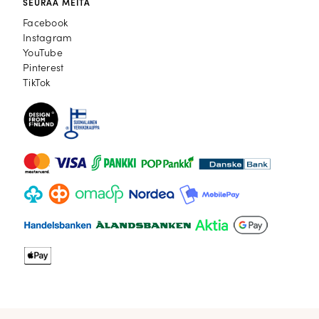
SEURAA MEITÄ
Facebook
Facebook
Instagram
Instagram
YouTube
YouTube
Pinterest
Pinterest
TikTok
TikTok