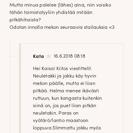
Mutta minua palelee (lähes) aina, niin voisiko
tähän toimistotyyliin yhdistää mitään
pitkähihaista?
Odotan innolla mekon seuraavia stailauksia <3
16.6.2018 08:18
Kata
Hei Kaisa! Kiitos viestittelit.
Neuletakki ja jakku käy hyvin
mekon päälle, mutta ei liian
pitkää. Helma menee ikävästi
ruttuun, kun kangasta kuitenkin
siinä on, jos puet liian pitkän
neuletakin. Paras on
vyötärö/lantio maastoon
loppuva.Slimmattu jakku myös