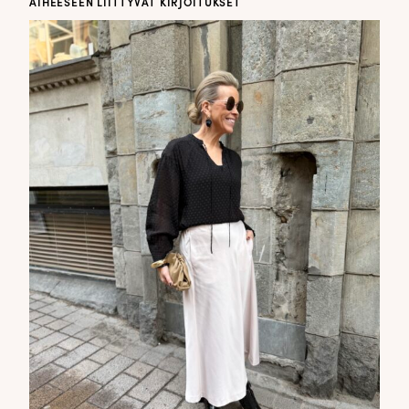
AIHEESEEN LIITTYVÄT KIRJOITUKSET
DOPP tyylikirje!
Tilaa tyylikirje ja inspiroidu ajattomasta tyylistä sekä uusista
näkökulmista pukeutumiseen — arkeen ja juhlaan. Uutiset,
uutuudet ja ajattomat ideat saapuvat suoraan sähköpostiisi!
Tilaa tyylikirje