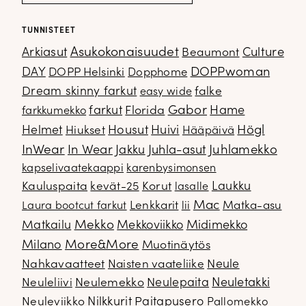
TUNNISTEET
Arkiasut
Asukokonaisuudet
Culture
Beaumont
DOPPwoman
DAY
DOPP Helsinki
Dopphome
Dream skinny farkut
falke
easy wide
Gabor
farkut
Florida
Hame
farkkumekko
Housut
Högl
Helmet
Hiukset
Huivi
Hääpäivä
InWear
In Wear
Juhla-asut
Juhlamekko
Jakku
kapselivaatekaappi
karenbysimonsen
Kauluspaita
kevät-25
Korut
Laukku
lasalle
Mac
Lenkkarit
Matka-asu
Laura bootcut farkut
lii
Mekko
Matkailu
Mekkoviikko
Midimekko
Milano
More&More
Muotinäytös
Nahkavaatteet
Naisten vaateliike
Neule
Neuletakki
Neuleliivi
Neulemekko
Neulepaita
Neuleviikko
Nilkkurit
Paitapusero
Pallomekko