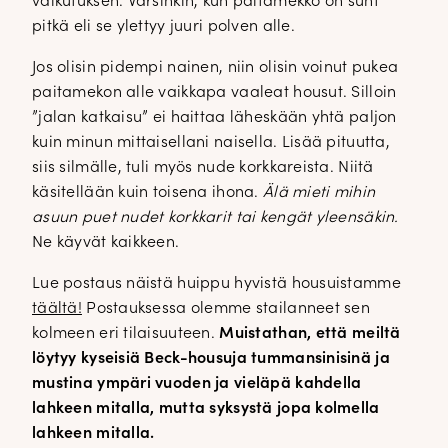
vaikutuksen. Varsinkin, kun paitamekko on suht
pitkä eli se ylettyy juuri polven alle.
Jos olisin pidempi nainen, niin olisin voinut pukea
paitamekon alle vaikkapa vaaleat housut. Silloin
”jalan katkaisu” ei haittaa läheskään yhtä paljon
kuin minun mittaisellani naisella. Lisää pituutta,
siis silmälle, tuli myös nude korkkareista. Niitä
käsitellään kuin toisena ihona.
Älä mieti mihin
asuun puet
nudet korkkarit tai kengät yleensäkin.
Ne käyvät kaikkeen.
Lue postaus näistä huippu hyvistä housuistamme
täältä!
Postauksessa olemme stailanneet sen
kolmeen eri tilaisuuteen.
Muistathan, että meiltä
löytyy kyseisiä Beck-housuja tummansinisinä ja
mustina ympäri vuoden ja vieläpä kahdella
lahkeen mitalla, mutta syksystä jopa kolmella
lahkeen mitalla.