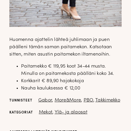
Huomenna ajattelin lähteä juhlimaan ja puen
päälleni tämän saman paitamekon. Katsotaan
sitten, miten asustin paitamekon iltamenoihin.
Paitamekko € 119,95 koot 34-44 musta.
Minulla on paitamekosta päälläni koko 34.
Korkkarit € 89,90 hajakokoja
Nauha kauluksessa € 12,00
✕
Gabor
,
More&More
,
PBO
,
Takkimekko
TUNNISTEET
Mekot
,
Ylä- ja alaosat
KATEGORIAT