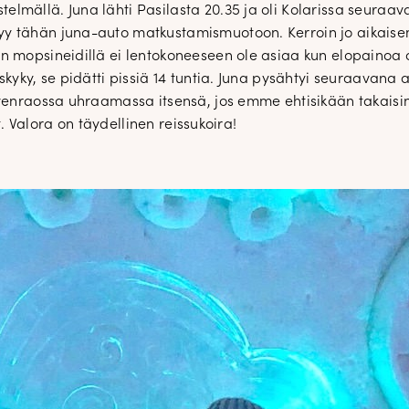
lmällä. Juna lähti Pasilasta 20.35 ja oli Kolarissa seuraa
yy tähän juna-auto matkustamismuotoon. Kerroin jo aikais
än mopsineidillä ei lentokoneeseen ole asiaa kun elopainoa
skyky, se pidätti pissiä 14 tuntia. Juna pysähtyi seuraavan
enraossa uhraamassa itsensä, jos emme ehtisikään takaisin. Ku
t. Valora on täydellinen reissukoira!