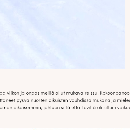
jaa viikon ja onpas meillä ollut mukava reissu. Kokoonpanoo
 yrittäneet pysyä nuorten aikuisten vauhdissa mukana ja mi
 aikaisemmin, johtuen siitä että Leviltä oli silloin vaike