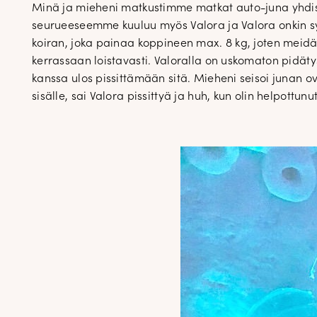
Minä ja mieheni matkustimme matkat auto-juna yhdiste
seurueeseemme kuuluu myös Valora ja Valora onkin s
koiran, joka painaa koppineen max. 8 kg, joten meid
kerrassaan loistavasti. Valoralla on uskomaton pidäty
kanssa ulos pissittämään sitä. Mieheni seisoi junan ov
sisälle, sai Valora pissittyä ja huh, kun olin helpottunu