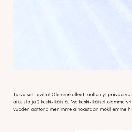
Terveiset Leviltä! Olemme olleet täällä nyt päivää va
aikuista ja 2 keski-ikäistä. Me keski-ikäiset olemme
vuoden aattona menimme ainoastaan mökillemme hieman