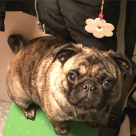
DOPP tyylikirje!
Tilaa tyylikirje ja inspiroidu aj
tyylistä sekä uusista näkökulmist
pukeutumiseen — arkeen ja juhla