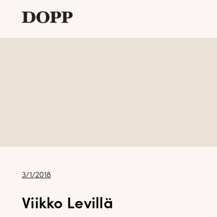
Etusivu
Avaa
Verkkokauppa
alavalikko
Tyyliblogi
Avaa
Brändi
alavalikko
Yhteystiedot
Julkaistu
3/1/2018
Viikko Levillä