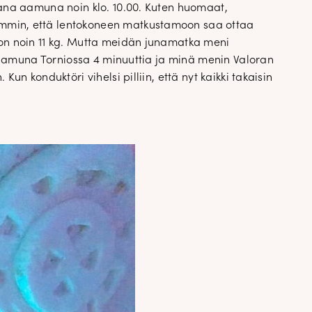
vana aamuna noin klo. 10.00. Kuten huomaat,
emmin, että lentokoneen matkustamoon saa ottaa
 on noin 11 kg. Mutta meidän junamatka meni
a aamuna Torniossa 4 minuuttia ja minä menin Valoran
n konduktöri vihelsi pilliin, että nyt kaikki takaisin