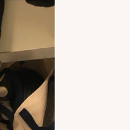
✕
attomasta
a
an. Uutiset,