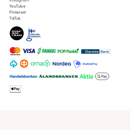
Instagram
Instagram
YouTube
YouTube
Pinterest
Pinterest
TikTok
TikTok