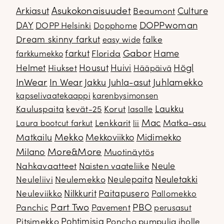
Arkiasut
Asukokonaisuudet
Culture
Beaumont
DOPPwoman
DAY
DOPP Helsinki
Dopphome
Dream skinny farkut
falke
easy wide
Gabor
farkut
Florida
Hame
farkkumekko
Housut
Högl
Helmet
Hiukset
Huivi
Hääpäivä
InWear
In Wear
Juhla-asut
Juhlamekko
Jakku
kapselivaatekaappi
karenbysimonsen
Kauluspaita
kevät-25
Korut
Laukku
lasalle
Mac
Lenkkarit
Matka-asu
Laura bootcut farkut
lii
Mekko
Matkailu
Mekkoviikko
Midimekko
Milano
More&More
Muotinäytös
Nahkavaatteet
Naisten vaateliike
Neule
Neuletakki
Neuleliivi
Neulemekko
Neulepaita
Neuleviikko
Nilkkurit
Paitapusero
Pallomekko
Part Two
PBO
Panchic
Pavement
perusasut
Pitsimekko
Pohtimisia
Poncho
pumpulia iholle