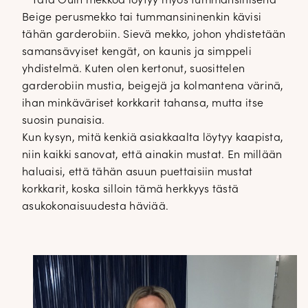
Tätä Ouin mekkoa löytyy myös tummansinisenä
Beige perusmekko tai tummansininenkin kävisi
tähän garderobiin. Sievä mekko, johon yhdistetään
samansävyiset kengät, on kaunis ja simppeli
yhdistelmä. Kuten olen kertonut, suosittelen
garderobiin mustia, beigejä ja kolmantena värinä,
ihan minkäväriset korkkarit tahansa, mutta itse
suosin punaisia.
Kun kysyn, mitä kenkiä asiakkaalta löytyy kaapista,
niin kaikki sanovat, että ainakin mustat. En millään
haluaisi, että tähän asuun puettaisiin mustat
korkkarit, koska silloin tämä herkkyys tästä
asukokonaisuudesta häviää.