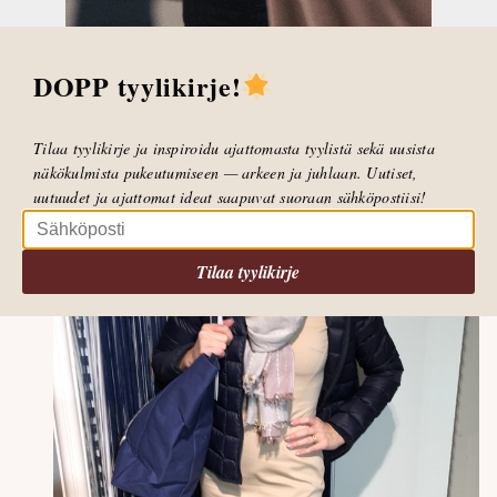
hihansuissa.
DOPP tyylikirje!
Tilaa tyylikirje ja inspiroidu ajattomasta tyylistä sekä uusista
näkökulmista pukeutumiseen — arkeen ja juhlaan. Uutiset,
uutuudet ja ajattomat ideat saapuvat suoraan sähköpostiisi!
Tilaa tyylikirje