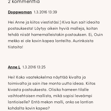
2 kommenttia
Doppwoman
1.3.2016 13:39
Hei Anne ja kiitos viestistäsi:) Kiva kun sait ideoita
postauksesta! Löytyy oikein hyviä malleja, koitan
tehdä niisät hamemalleistakin postauksen. Ei, Ouin
mekko ei ole kovin kapea lanteilta. Aurinkoista
tiistaita!
Anne L
1.3.2016 13:25
Hei! Koko vaatekokelma näyttää kivalta ja
toimivalta ja sain itse monta uutta ideaa. Kiitos
kivasta postauksesta. Olisiko hameen tilalle
vaihtoehtoisen mallista, mikä sopisi leveämpi
lantioiselle? Entä mekon malli, onko se lantion
kohdalta kovin kapea?