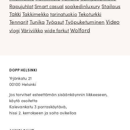
soakedinluxury
Stailaus
Rapujuhlat
Smart casual
Takki
Takkimekko
Tekoturkki
tarinatuokio
Video
Tennarit
Tunika
Työasut
Työpuketuminen
Wolford
Väriviikko
vlogi
wide farkut
DOPP HELSINKI
Yrjönkatu 21
00100 Helsinki
Jos tarvitset esteettömän sisäänkäynnin liikkeeseen,
käytä osoitetta
Kalevankatu 3 porraskäytävä,
hissi 2. kerrokseen ja soita ovikelloa