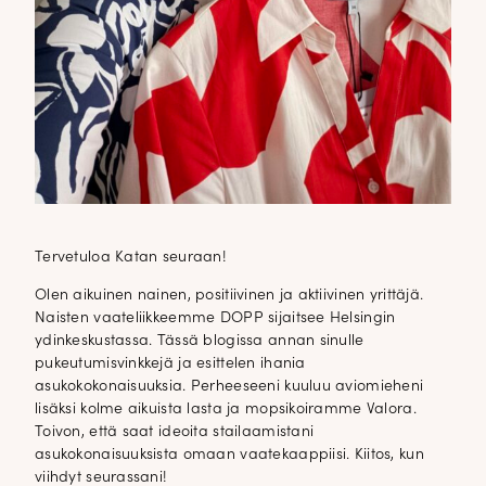
Tervetuloa Katan seuraan!
Olen aikuinen nainen, positiivinen ja aktiivinen yrittäjä.
Naisten vaateliikkeemme DOPP sijaitsee Helsingin
ydinkeskustassa. Tässä blogissa annan sinulle
pukeutumisvinkkejä ja esittelen ihania
asukokokonaisuuksia. Perheeseeni kuuluu aviomieheni
lisäksi kolme aikuista lasta ja mopsikoiramme Valora.
Toivon, että saat ideoita stailaamistani
asukokonaisuuksista omaan vaatekaappiisi. Kiitos, kun
viihdyt seurassani!