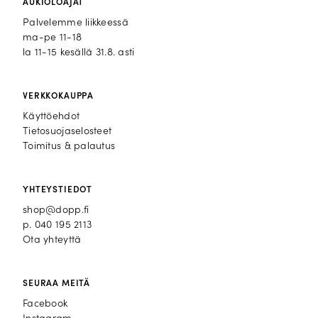
AUKIOLOAJAT
Palvelemme liikkeessä
ma-pe 11-18
la 11-15 kesällä 31.8. asti
VERKKOKAUPPA
Käyttöehdot
Tietosuojaselosteet
Toimitus & palautus
YHTEYSTIEDOT
shop@dopp.fi
p.
040 195 2113
Ota yhteyttä
SEURAA MEITÄ
Facebook
Facebook