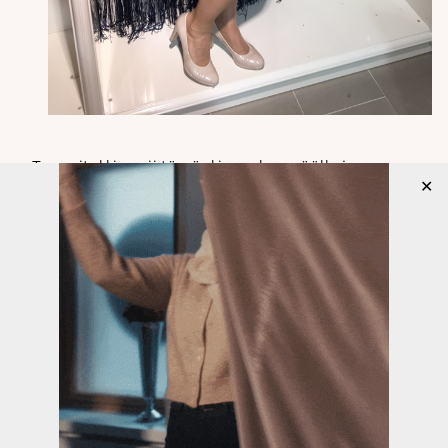
Trenssitakki sopii tämänkin mekon päälle ja
✕
parasta olisi, jos takki ylettyisi kokonaan mekon
helman yli, mutta tilanne ei ole kuitenkaan niin
paha, koska hametta näkyy vain vähän alta eli
noin 5 cm. Jos trenssiä pitäisi auki, ei tällä
pituudella olisi mitään väliä. Mikäli vyötä ei halua
kietaista vyötärölle, voi sen laittaa solmuun taakse
tai sitten vyön kummatkin päät voi laittaa takin
taskuihin. Takkihan on aina pidempi, jos vyötä ei
sido kiinni, koska sitoessa takki hieman nousee.
Tämä on todellakin klassinen trenssitakki kaksrivi
napituksella, perinteisellä kauluksella ja tampeilla