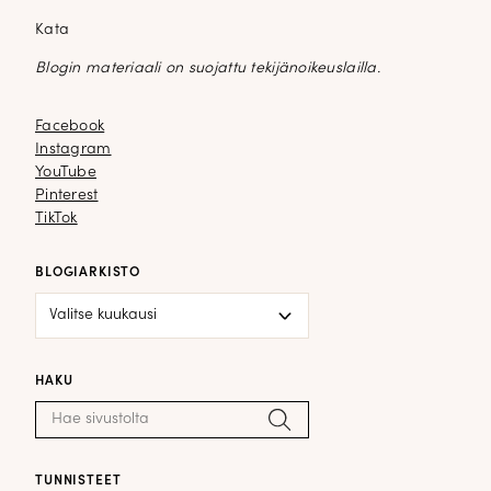
Kata
Blogin materiaali on suojattu tekijänoikeuslailla.
Facebook
Facebook
Instagram
Instagram
YouTube
YouTube
Pinterest
Pinterest
TikTok
TikTok
BLOGIARKISTO
Blogiarkisto
HAKU
Haku:
Hae
TUNNISTEET