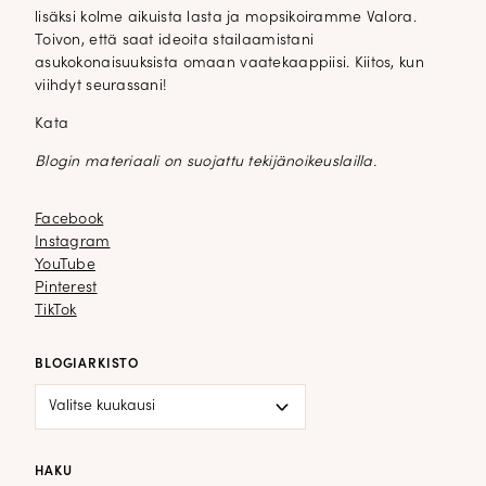
lisäksi kolme aikuista lasta ja mopsikoiramme Valora.
Toivon, että saat ideoita stailaamistani
asukokonaisuuksista omaan vaatekaappiisi. Kiitos, kun
viihdyt seurassani!
Kata
Blogin materiaali on suojattu tekijänoikeuslailla.
Facebook
Facebook
Instagram
Instagram
YouTube
YouTube
Pinterest
Pinterest
TikTok
TikTok
BLOGIARKISTO
Blogiarkisto
HAKU