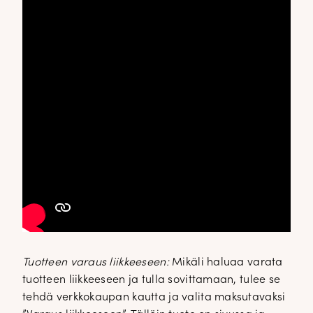
Tuotteen varaus liikkeeseen:
Mikäli haluaa varata
tuotteen liikkeeseen ja tulla sovittamaan, tulee se
tehdä verkkokaupan kautta ja valita maksutavaksi