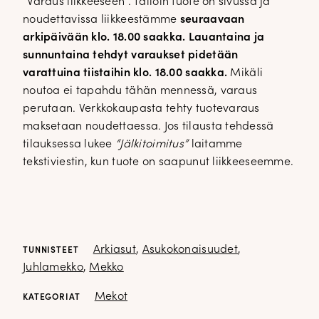
”Varaus liikkeeseen”. Tällöin tuote on sivussa ja
noudettavissa liikkeestämme
seuraavaan
arkipäivään klo. 18.00 saakka. Lauantaina ja
sunnuntaina tehdyt varaukset pidetään
varattuina tiistaihin klo. 18.00 saakka.
Mikäli
noutoa ei tapahdu tähän mennessä, varaus
perutaan. Verkkokaupasta tehty tuotevaraus
maksetaan noudettaessa. Jos tilausta tehdessä
tilauksessa lukee
“Jälkitoimitus”
laitamme
tekstiviestin, kun tuote on saapunut liikkeeseemme.
Arkiasut
,
Asukokonaisuudet
,
TUNNISTEET
Juhlamekko
,
Mekko
Mekot
KATEGORIAT