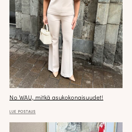
Tilaa tyylikirje ja inspiroidu ajattomasta tyylistä sekä uusista
näkökulmista pukeutumiseen — arkeen ja juhlaan. Uutiset,
uutuudet ja ajattomat ideat saapuvat suoraan sähköpostiisi!
Tilaa tyylikirje
No WAU, mitkä asukokonaisuudet!
LUE POSTAUS