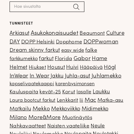
Haku:
Hae
TUNNISTEET
Arkiasut
Asukokonaisuudet
Culture
Beaumont
DOPPwoman
DAY
DOPP Helsinki
Dopphome
Dream skinny farkut
falke
easy wide
Gabor
farkut
Florida
Hame
farkkumekko
Housut
Högl
Helmet
Hiukset
Huivi
Hääpäivä
InWear
In Wear
Juhla-asut
Juhlamekko
Jakku
kapselivaatekaappi
karenbysimonsen
Kauluspaita
kevät-25
Korut
Laukku
lasalle
Mac
Lenkkarit
Matka-asu
Laura bootcut farkut
lii
Mekko
Matkailu
Mekkoviikko
Midimekko
Milano
More&More
Muotinäytös
Nahkavaatteet
Naisten vaateliike
Neule