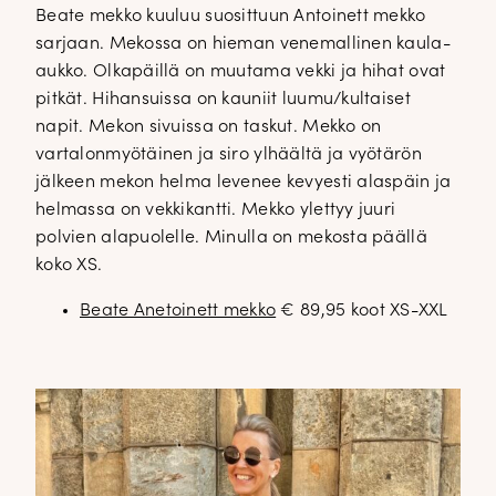
Beate mekko kuuluu suosittuun Antoinett mekko
sarjaan. Mekossa on hieman venemallinen kaula-
aukko. Olkapäillä on muutama vekki ja hihat ovat
pitkät. Hihansuissa on kauniit luumu/kultaiset
napit. Mekon sivuissa on taskut. Mekko on
vartalonmyötäinen ja siro ylhäältä ja vyötärön
jälkeen mekon helma levenee kevyesti alaspäin ja
helmassa on vekkikantti. Mekko ylettyy juuri
polvien alapuolelle. Minulla on mekosta päällä
koko XS.
Beate Anetoinett mekko
€ 89,95 koot XS-XXL