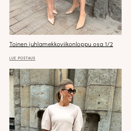
✕
Toinen juhlamekkoviikonloppu osa 1/2
LUE POSTAUS
DOPP tyylikirje!