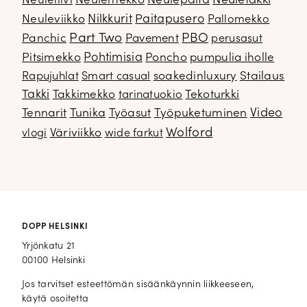
Neuletakki
Neuleliivi
Neulemekko
Neulepaita
Neuleviikko
Nilkkurit
Paitapusero
Pallomekko
Part Two
PBO
Panchic
Pavement
perusasut
Pitsimekko
Pohtimisia
Poncho
pumpulia iholle
soakedinluxury
Stailaus
Rapujuhlat
Smart casual
Takki
Takkimekko
Tekoturkki
tarinatuokio
Video
Tennarit
Tunika
Työasut
Työpuketuminen
Wolford
Väriviikko
vlogi
wide farkut
DOPP HELSINKI
Yrjönkatu 21
00100 Helsinki
Jos tarvitset esteettömän sisäänkäynnin liikkeeseen,
käytä osoitetta