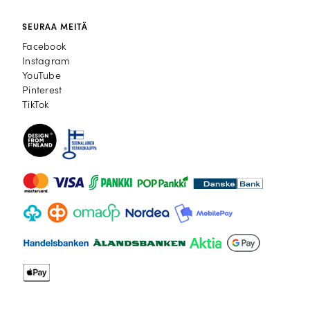
SEURAA MEITÄ
Facebook
Facebook
Instagram
Instagram
YouTube
YouTube
Pinterest
Pinterest
TikTok
TikTok