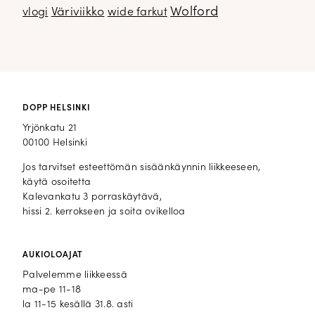
Wolford
Väriviikko
vlogi
wide farkut
DOPP HELSINKI
Yrjönkatu 21
00100 Helsinki
Jos tarvitset esteettömän sisäänkäynnin liikkeeseen,
käytä osoitetta
Kalevankatu 3 porraskäytävä,
hissi 2. kerrokseen ja soita ovikelloa
AUKIOLOAJAT
Palvelemme liikkeessä
ma-pe 11-18
la 11-15 kesällä 31.8. asti