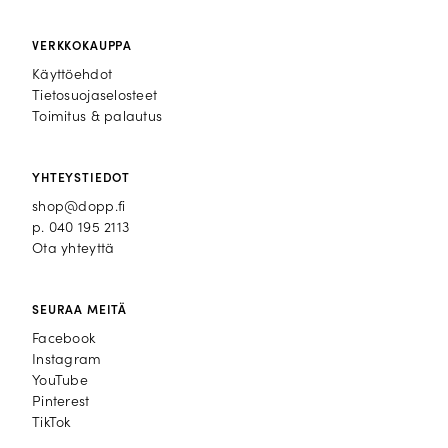
VERKKOKAUPPA
Käyttöehdot
Tietosuojaselosteet
Toimitus & palautus
YHTEYSTIEDOT
shop@dopp.fi
p.
040 195 2113
Ota yhteyttä
SEURAA MEITÄ
Facebook
Facebook
Instagram
Instagram
YouTube
YouTube
Pinterest
Pinterest
TikTok
TikTok