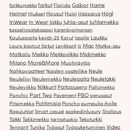
Gabor
farkut
Florida
Hame
farkkumekko
Housut
Högl
Helmet
Hiukset
Huivi
Hääpäivä
InWear
In Wear
Juhla-asut
Juhlamekko
Jakku
kapselivaatekaappi
karenbysimonsen
Kauluspaita
kevät-25
Korut
Laukku
lasalle
Mac
Lenkkarit
Matka-asu
Laura bootcut farkut
lii
Mekko
Matkailu
Mekkoviikko
Midimekko
Milano
More&More
Muotinäytös
Nahkavaatteet
Naisten vaateliike
Neule
Neuletakki
Neuleliivi
Neulemekko
Neulepaita
Neuleviikko
Nilkkurit
Paitapusero
Pallomekko
Part Two
PBO
Panchic
Pavement
perusasut
Pitsimekko
Pohtimisia
Poncho
pumpulia iholle
soakedinluxury
Stailaus
Rapujuhlat
Smart casual
Takki
Takkimekko
Tekoturkki
tarinatuokio
Video
Tennarit
Tunika
Työasut
Työpuketuminen