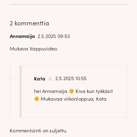
2 kommenttia
DOPP tyylikirje!
Annamaija
2.5.2025 09:53
Mukava Vappuvideo.
Tilaa tyylikirje ja inspiroidu ajattomasta tyylistä sekä uusista
näkökulmista pukeutumiseen — arkeen ja juhlaan. Uutiset,
uutuudet ja ajattomat ideat saapuvat suoraan sähköpostiisi!
2.5.2025 10:55
Kata
Tilaa tyylikirje
hei Annamaija
Kiva kun tykkäsit
Mukavaa viikonloppua, Kata
Kommentointi on suljettu.