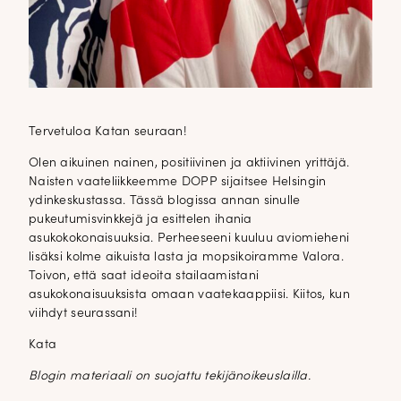
Tervetuloa Katan seuraan!
Olen aikuinen nainen, positiivinen ja aktiivinen yrittäjä.
Naisten vaateliikkeemme DOPP sijaitsee Helsingin
ydinkeskustassa. Tässä blogissa annan sinulle
pukeutumisvinkkejä ja esittelen ihania
asukokokonaisuuksia. Perheeseeni kuuluu aviomieheni
lisäksi kolme aikuista lasta ja mopsikoiramme Valora.
Toivon, että saat ideoita stailaamistani
asukokonaisuuksista omaan vaatekaappiisi. Kiitos, kun
viihdyt seurassani!
Kata
Blogin materiaali on suojattu tekijänoikeuslailla.