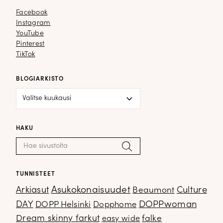
Facebook
Facebook
Instagram
Instagram
YouTube
YouTube
Pinterest
Pinterest
TikTok
TikTok
BLOGIARKISTO
Blogiarkisto
HAKU
Haku:
Hae
TUNNISTEET
Arkiasut
Asukokonaisuudet
Culture
Beaumont
DOPPwoman
DAY
DOPP Helsinki
Dopphome
Dream skinny farkut
falke
easy wide