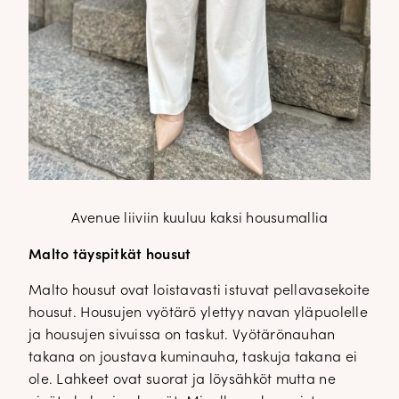
Avenue liiviin kuuluu kaksi housumallia
Malto täyspitkät housut
Malto housut ovat loistavasti istuvat pellavasekoite
housut. Housujen vyötärö ylettyy navan yläpuolelle
ja housujen sivuissa on taskut. Vyötärönauhan
takana on joustava kuminauha, taskuja takana ei
ole. Lahkeet ovat suorat ja löysähköt mutta ne