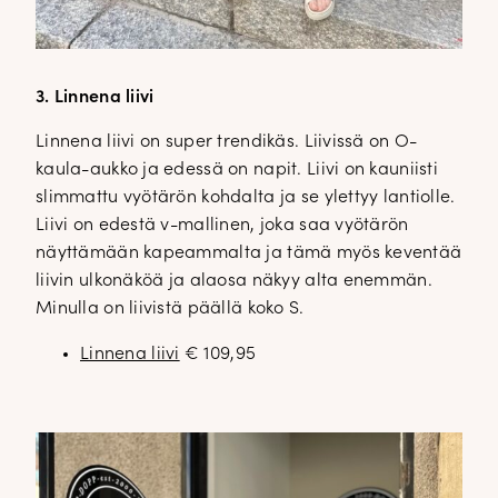
3. Linnena liivi
Linnena liivi on super trendikäs. Liivissä on O-
kaula-aukko ja edessä on napit. Liivi on kauniisti
slimmattu vyötärön kohdalta ja se ylettyy lantiolle.
Liivi on edestä v-mallinen, joka saa vyötärön
näyttämään kapeammalta ja tämä myös keventää
liivin ulkonäköä ja alaosa näkyy alta enemmän.
Minulla on liivistä päällä koko S.
Linnena liivi
€ 109,95