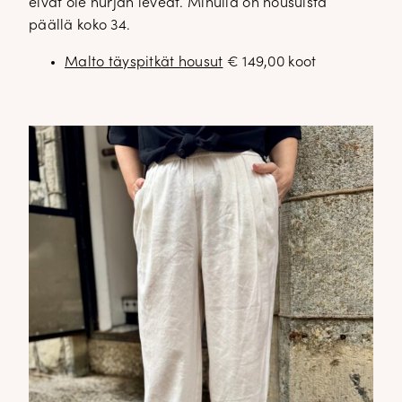
eivät ole hurjan leveät. Minulla on housuista
päällä koko 34.
Malto täyspitkät housut
€ 149,00 koot