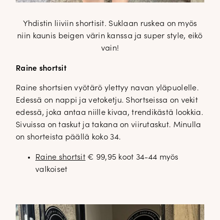
Yhdistin liiviin shortisit. Suklaan ruskea on myös
niin kaunis beigen värin kanssa ja super style, eikö
vain!
Raine shortsit
Raine shortsien vyötärö ylettyy navan yläpuolelle.
Edessä on nappi ja vetoketju. Shortseissa on vekit
edessä, joka antaa niille kivaa, trendikästä lookkia.
Sivuissa on taskut ja takana on viirutaskut. Minulla
on shorteista päällä koko 34.
Raine shortsit
€ 99,95 koot 34-44 myös
valkoiset