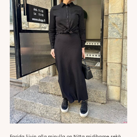
Farida liivin alla minulla on Nitta midihame sekä