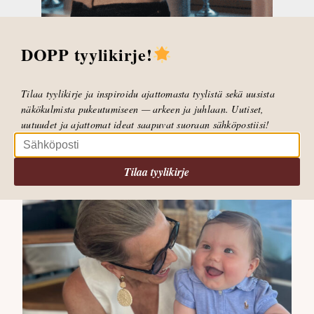
DOPP tyylikirje!
Tilaa tyylikirje ja inspiroidu ajattomasta tyylistä sekä uusista
näkökulmista pukeutumiseen — arkeen ja juhlaan. Uutiset,
uutuudet ja ajattomat ideat saapuvat suoraan sähköpostiisi!
Tilaa tyylikirje