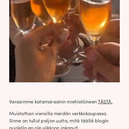
Varasimme katamaraanin miehistöineen
TÄSTÄ.
Muistathan vierailla meidän verkkokaupassa.
Sinne on tullut paljon uutta, mitä täällä blogin
puolella en ole viikkoon jakanut!