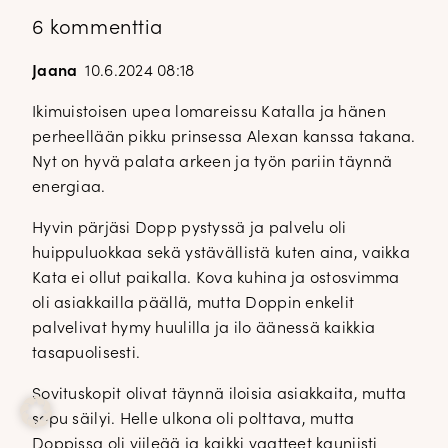
6 kommenttia
Jaana
10.6.2024 08:18
Ikimuistoisen upea lomareissu Katalla ja hänen
perheellään pikku prinsessa Alexan kanssa takana.
Nyt on hyvä palata arkeen ja työn pariin täynnä
energiaa.
Hyvin pärjäsi Dopp pystyssä ja palvelu oli
huippuluokkaa sekä ystävällistä kuten aina, vaikka
Kata ei ollut paikalla. Kova kuhina ja ostosvimma
oli asiakkailla päällä, mutta Doppin enkelit
palvelivat hymy huulilla ja ilo äänessä kaikkia
tasapuolisesti.
Sovituskopit olivat täynnä iloisia asiakkaita, mutta
sopu säilyi. Helle ulkona oli polttava, mutta
Doppissa oli viileää ja kaikki vaatteet kauniisti