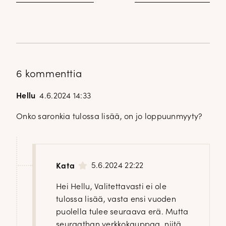
✕
6 kommenttia
Hellu
4.6.2024 14:33
Onko saronkia tulossa lisää, on jo loppuunmyyty?
5.6.2024 22:22
Kata
Hei Hellu, Valitettavasti ei ole
tulossa lisää, vasta ensi vuoden
puolella tulee seuraava erä. Mutta
seuraathan verkkokauppaa, niitä