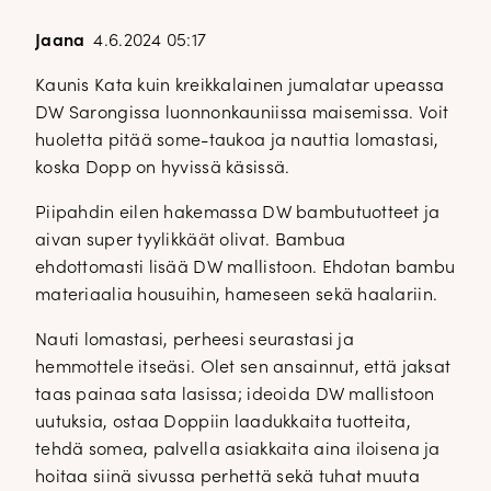
Jaana
4.6.2024 05:17
Kaunis Kata kuin kreikkalainen jumalatar upeassa
DW Sarongissa luonnonkauniissa maisemissa. Voit
huoletta pitää some-taukoa ja nauttia lomastasi,
koska Dopp on hyvissä käsissä.
Piipahdin eilen hakemassa DW bambutuotteet ja
aivan super tyylikkäät olivat. Bambua
ehdottomasti lisää DW mallistoon. Ehdotan bambu
materiaalia housuihin, hameseen sekä haalariin.
Nauti lomastasi, perheesi seurastasi ja
hemmottele itseäsi. Olet sen ansainnut, että jaksat
taas painaa sata lasissa; ideoida DW mallistoon
uutuksia, ostaa Doppiin laadukkaita tuotteita,
tehdä somea, palvella asiakkaita aina iloisena ja
hoitaa siinä sivussa perhettä sekä tuhat muuta