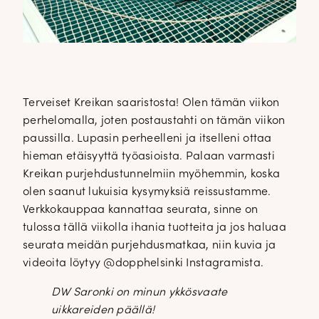
Terveiset Kreikan saaristosta! Olen tämän viikon
perhelomalla, joten postaustahti on tämän viikon
paussilla. Lupasin perheelleni ja itselleni ottaa
hieman etäisyyttä työasioista. Palaan varmasti
Kreikan purjehdustunnelmiin myöhemmin, koska
olen saanut lukuisia kysymyksiä reissustamme.
Verkkokauppaa kannattaa seurata, sinne on
tulossa tällä viikolla ihania tuotteita ja jos haluaa
seurata meidän purjehdusmatkaa, niin kuvia ja
videoita löytyy @dopphelsinki Instagramista.
DW Saronki on minun ykkösvaate
uikkareiden päällä!