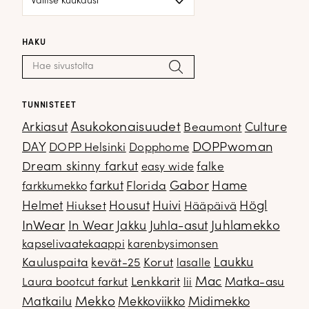
HAKU
Haku:
Hae
TUNNISTEET
Arkiasut
Asukokonaisuudet
Culture
Beaumont
DOPPwoman
DAY
DOPP Helsinki
Dopphome
Dream skinny farkut
falke
easy wide
Gabor
farkut
Florida
Hame
farkkumekko
Housut
Högl
Helmet
Hiukset
Huivi
Hääpäivä
InWear
In Wear
Juhla-asut
Juhlamekko
Jakku
kapselivaatekaappi
karenbysimonsen
Kauluspaita
kevät-25
Korut
Laukku
lasalle
Mac
Lenkkarit
Matka-asu
Laura bootcut farkut
lii
Mekko
Matkailu
Mekkoviikko
Midimekko