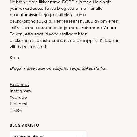
Naisten vaateliikkeemme DOPP sijaitsee Helsingin
ydinkeskustassa. Tässä blogissa annan sinulle
pukeutumisvinkkejä ja esittelen ihania
asukokokonaisuuksia. Perheeseeni kuuluu aviomieheni
lisäksi kolme aikuista lasta ja mopsikoiramme Valora.
Toivon, että saat ideoita stailaamistani
asukokonaisuuksista omaan vaatekaappiisi. Kiitos, kun
viihdyt seurassani!
Kata
Blogin materiaali on suojattu tekijänoikeuslailla.
Facebook
Facebook
Instagram
Instagram
YouTube
YouTube
Pinterest
Pinterest
TikTok
TikTok
BLOGIARKISTO
Blogiarkisto