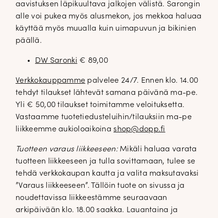
aavistuksen läpikuultava jalkojen välistä. Sarongin
alle voi pukea myös alusmekon, jos mekkoa haluaa
käyttää myös muualla kuin uimapuvun ja bikinien
päällä.
DW Saronki
€ 89,00
Verkkokauppamme
palvelee 24/7. Ennen klo. 14.00
tehdyt tilaukset lähtevät samana päivänä ma-pe.
Yli € 50,00 tilaukset toimitamme veloituksetta.
Vastaamme tuotetiedusteluihin/tilauksiin ma-pe
liikkeemme aukioloaikoina
shop@dopp.fi
Tuotteen varaus liikkeeseen:
Mikäli haluaa varata
tuotteen liikkeeseen ja tulla sovittamaan, tulee se
tehdä verkkokaupan kautta ja valita maksutavaksi
”Varaus liikkeeseen”. Tällöin tuote on sivussa ja
noudettavissa liikkeestämme seuraavaan
arkipäivään klo. 18.00 saakka. Lauantaina ja