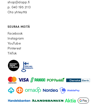
shop@dopp.fi
p.
040 195 2113
Ota yhteyttä
SEURAA MEITÄ
Facebook
Facebook
Instagram
Instagram
YouTube
YouTube
Pinterest
Pinterest
TikTok
TikTok