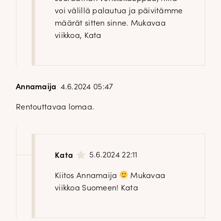
DOPP tyylikirje!
voi välillä palautua ja päivitämme
määrät sitten sinne. Mukavaa
viikkoa, Kata
Tilaa tyylikirje ja inspiroidu ajattomasta tyylistä sekä uusista
näkökulmista pukeutumiseen — arkeen ja juhlaan. Uutiset,
uutuudet ja ajattomat ideat saapuvat suoraan sähköpostiisi!
Annamaija
4.6.2024 05:47
Tilaa tyylikirje
Rentouttavaa lomaa.
5.6.2024 22:11
Kata
Kiitos Annamaija
Mukavaa
viikkoa Suomeen! Kata