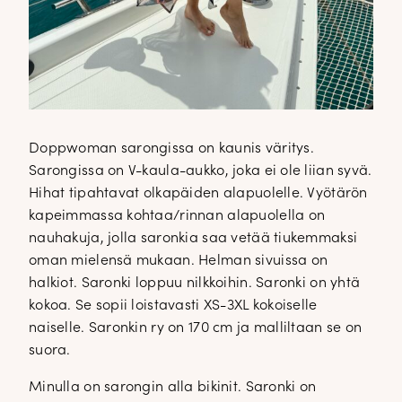
Doppwoman sarongissa on kaunis väritys.
Sarongissa on V-kaula-aukko, joka ei ole liian syvä.
Hihat tipahtavat olkapäiden alapuolelle. Vyötärön
kapeimmassa kohtaa/rinnan alapuolella on
nauhakuja, jolla saronkia saa vetää tiukemmaksi
oman mielensä mukaan. Helman sivuissa on
halkiot. Saronki loppuu nilkkoihin. Saronki on yhtä
kokoa. Se sopii loistavasti XS-3XL kokoiselle
naiselle. Saronkin ry on 170 cm ja malliltaan se on
suora.
Minulla on sarongin alla bikinit. Saronki on