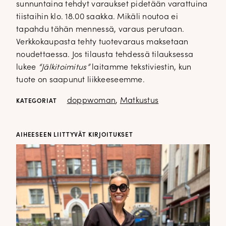
sunnuntaina tehdyt varaukset pidetään varattuina
tiistaihin klo. 18.00 saakka. Mikäli noutoa ei
tapahdu tähän mennessä, varaus perutaan.
Verkkokaupasta tehty tuotevaraus maksetaan
noudettaessa. Jos tilausta tehdessä tilauksessa
lukee
“Jälkitoimitus”
laitamme tekstiviestin, kun
tuote on saapunut liikkeeseemme.
doppwoman
,
Matkustus
KATEGORIAT
AIHEESEEN LIITTYVÄT KIRJOITUKSET