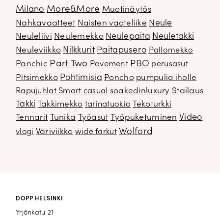
Milano
More&More
Muotinäytös
Nahkavaatteet
Naisten vaateliike
Neule
Neuletakki
Neuleliivi
Neulemekko
Neulepaita
Neuleviikko
Nilkkurit
Paitapusero
Pallomekko
Part Two
PBO
Panchic
Pavement
perusasut
Pitsimekko
Pohtimisia
Poncho
pumpulia iholle
soakedinluxury
Stailaus
Rapujuhlat
Smart casual
Takki
Takkimekko
Tekoturkki
tarinatuokio
Video
Tennarit
Tunika
Työasut
Työpuketuminen
Wolford
Väriviikko
vlogi
wide farkut
DOPP HELSINKI
Yrjönkatu 21