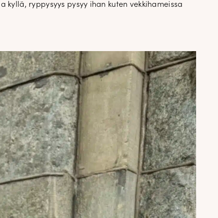
Ja kyllä, ryppysyys pysyy ihan kuten vekkihameissa
puvat suoraan