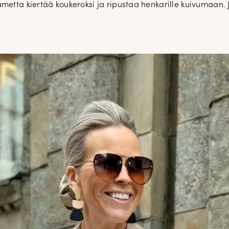
metta kiertää koukeroksi ja ripustaa henkarille kuivumaan. 
uutuudet ja ajattomat ideat saa
sähköpostiisi!
Tilaa tyylikirje