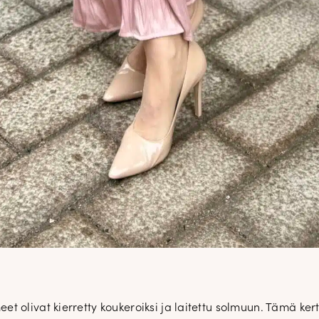
DOPP tyylikirje!
Tilaa tyylikirje ja inspiroidu aj
tyylistä sekä uusista näkökulmist
 olivat kierretty koukeroiksi ja laitettu solmuun. Tämä kert
pukeutumiseen — arkeen ja juhla