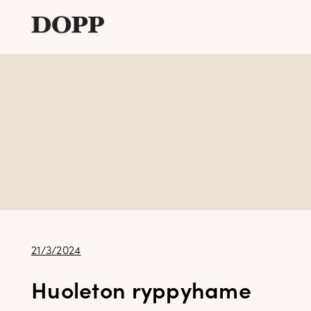
Etusivu
Avaa
Verkkokauppa
alavalikko
Tyyliblogi
Avaa
Brändi
alavalikko
Yhteystiedot
Julkaistu
21/3/2024
Huoleton ryppyhame