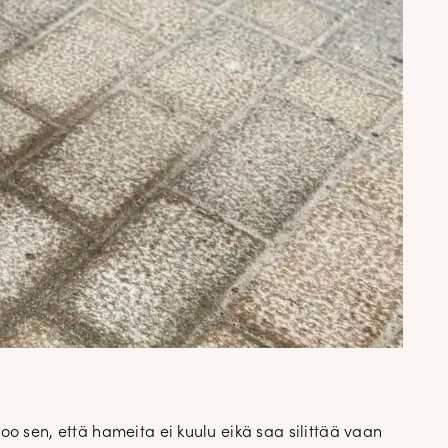
✕
attomasta
a
oo sen, että hameita ei kuulu eikä saa silittää vaan
an. Uutiset,