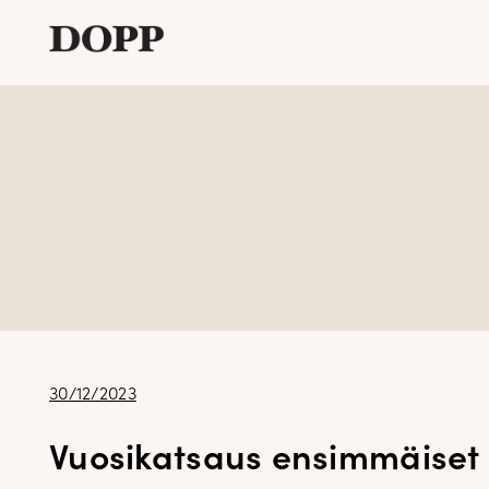
Etusivu
Avaa
Verkkokauppa
alavalikko
Tyyliblogi
Avaa
Brändi
alavalikko
Yhteystiedot
Julkaistu
30/12/2023
Vuosikatsaus ensimmäiset