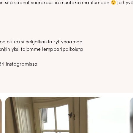
an sitä saanut vuorokausiin muutakin mahtumaan
Ja hyvä
uutuudet ja ajattomat ideat saa
sähköpostiisi!
Tilaa tyylikirje
e oli kaksi nelijalkaista ryttynaamaa
 onkin yksi talomme lempparipaikoista
öri Instagramissa