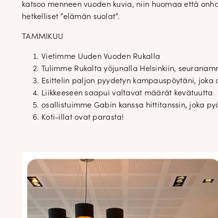
katsoo menneen vuoden kuvia, niin huomaa että onh
hetkelliset ”elämän suolat”.
TAMMIKUU
Vietimme Uuden Vuoden Rukalla
Tulimme Rukalta yöjunalla Helsinkiin, seuranamm
Esittelin paljon pyydetyn kampauspöytäni, joka
Liikkeeseen saapui valtavat määrät kevätuutta
osallistuimme Gabin kanssa hittitanssin, joka py
Koti-illat ovat parasta!