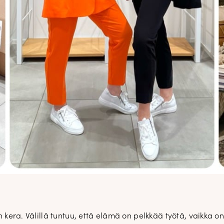
DOPP tyylikirje!
Tilaa tyylikirje ja inspiroidu aj
tyylistä sekä uusista näkökulmist
n kera. Välillä tuntuu, että elämä on pelkkää työtä, vaikka on
pukeutumiseen — arkeen ja juhla