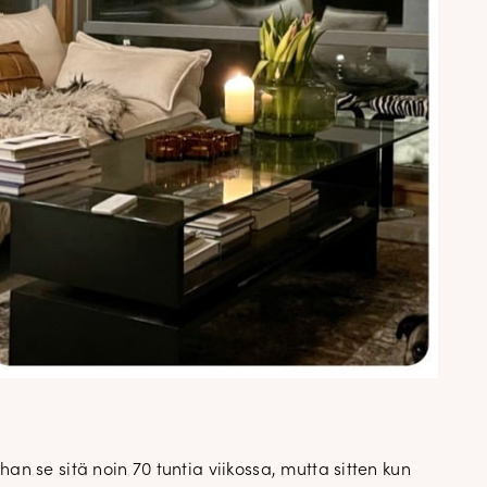
✕
attomasta
a
han se sitä noin 70 tuntia viikossa, mutta sitten kun
an. Uutiset,