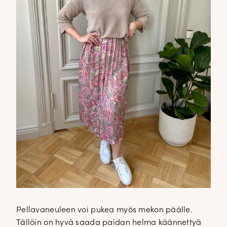
Pellavaneuleen voi pukea myös mekon päälle.
Tällöin on hyvä saada paidan helma käännettyä