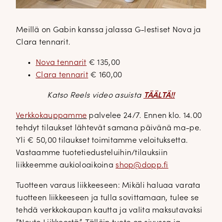
Meillä on Gabin kanssa jalassa G-lestiset Nova ja
Clara tennarit.
Nova tennarit
€ 135,00
Clara tennarit
€ 160,00
Katso Reels video asuista
TÄÄLTÄ!!
Verkkokauppamme
palvelee 24/7. Ennen klo. 14.00
tehdyt tilaukset lähtevät samana päivänä ma-pe.
Yli € 50,00 tilaukset toimitamme veloituksetta.
Vastaamme tuotetiedusteluihin/tilauksiin
liikkeemme aukioloaikoina
shop@dopp.fi
Tuotteen varaus liikkeeseen: Mikäli haluaa varata
tuotteen liikkeeseen ja tulla sovittamaan, tulee se
tehdä verkkokaupan kautta ja valita maksutavaksi