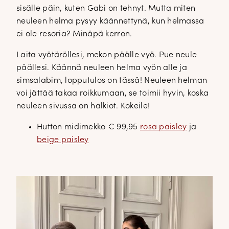
sisälle päin, kuten Gabi on tehnyt. Mutta miten
neuleen helma pysyy käännettynä, kun helmassa
ei ole resoria? Minäpä kerron.
Laita vyötäröllesi, mekon päälle vyö. Pue neule
päällesi. Käännä neuleen helma vyön alle ja
simsalabim, lopputulos on tässä! Neuleen helman
voi jättää takaa roikkumaan, se toimii hyvin, koska
neuleen sivussa on halkiot. Kokeile!
Hutton midimekko € 99,95
rosa paisley
ja
beige paisley