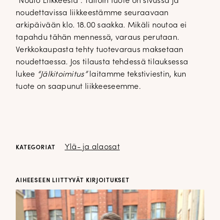
”Nouto Liikkeestä”. Tällöin tuote on sivussa ja
noudettavissa liikkeestämme seuraavaan
arkipäivään klo. 18.00 saakka. Mikäli noutoa ei
tapahdu tähän mennessä, varaus perutaan.
Verkkokaupasta tehty tuotevaraus maksetaan
noudettaessa. Jos tilausta tehdessä tilauksessa
lukee
“Jälkitoimitus”
laitamme tekstiviestin, kun
tuote on saapunut liikkeeseemme.
Ylä- ja alaosat
KATEGORIAT
AIHEESEEN LIITTYVÄT KIRJOITUKSET