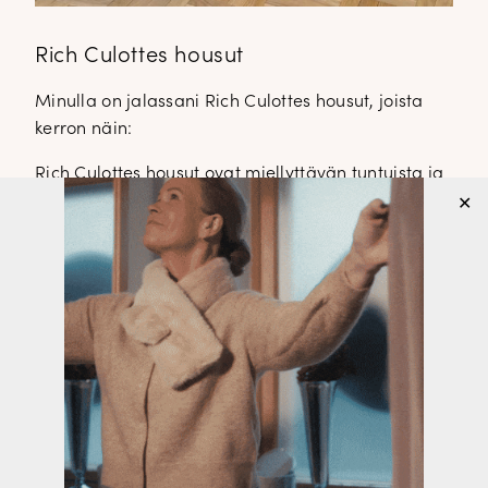
Rich Culottes housut
Minulla on jalassani Rich Culottes housut, joista
kerron näin:
Rich Culottes housut ovat miellyttävän tuntuista ja
ohuehkoa puuvilla/elastania. Housut ylettyvät
✕
edestä juuri navan yläpuolelle, selkäpuolelta
housut ovat korkeammat. Edessä ja takana on
taskut. Housut ovat istuvat lantiosta ja lahkeet ovat
suorat ja loppuvat noin nilkkaluun kohdalle.
Housuissa on edessä prässit, ne voi silittää pesun
jälkeen tai olla silittämättä, oman maun mukaan
Housuissa on kaunis jalokivi nappi
vyötärökaistaleessa. Housut vastaavat normaalia
kokoa, minulla on housuista päällä koko 34.
Housuja löytyy valkoisten lisäksi vaalea hiekka ja