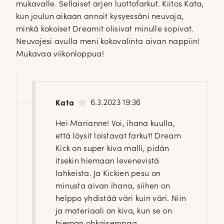
mukavalle. Sellaiset arjen luottofarkut. Kiitos Kata,
kun joulun aikaan annoit kysyessäni neuvoja,
minkä kokoiset Dreamit olisivat minulle sopivat.
Neuvojesi avulla meni kokovalinta aivan nappiin!
Mukavaa viikonloppua!
6.3.2023 19:36
Kata
Hei Marianne! Voi, ihana kuulla,
että löysit loistavat farkut! Dream
Kick on super kiva malli, pidän
itsekin hiemaan levenevistä
lahkeista. Ja Kickien pesu on
minusta aivan ihana, siihen on
helppo yhdistää väri kuin väri. Niin
ja materiaali on kiva, kun se on
hieman ohkaisempaa