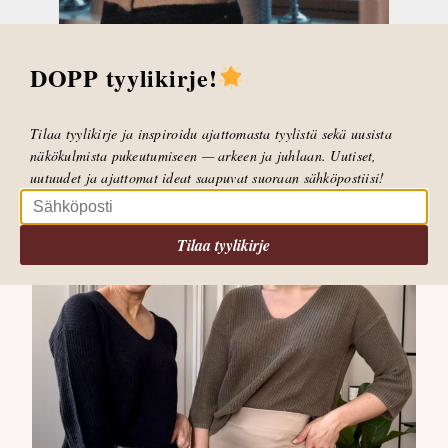
tummansininen.
Rich Culottes housut € 99,95 kaikki värit
DOPP tyylikirje!
löytyvät
täältä
Tilaa tyylikirje ja inspiroidu ajattomasta tyylistä sekä uusista
näkökulmista pukeutumiseen — arkeen ja juhlaan. Uutiset,
uutuudet ja ajattomat ideat saapuvat suoraan sähköpostiisi!
Tilaa tyylikirje